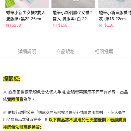
萊爾富取貨付款
※ 請注意：結帳手續完成當下不需立刻繳費，但若您需要取消訂單，請聯絡
每筆NT$65，滿NT$490(含以上)免運費
購買商品的店家。未經商家同意取消之訂單仍視為有效，需透過AFTEE先享
蠟筆小新少女襪2雙入-
蠟筆小新刺繡少女襪2
蠟筆小新直版襪2
後付繳納相關費用。
滿版綠+黑22-26cm
雙入-滿版黑+白 22-
灰+綠15-22cm
付款後萊爾富取貨
※ 交易是否成功請以「AFTEE先享後付 」之結帳頁面顯示為準，若有關於
是否繳費成功／繳費後需取消欲退款等相關疑問，請聯繫「AFTEE先享後付
26cm
NT$138
NT$158
NT$118
每筆NT$65，滿NT$490(含以上)免運費
客戶支援中心」
https://netprotections.freshdesk.com/support/home
7-11取貨付款
【注意事項】
１．透過由恩沛科技股份有限公司提供之「AFTEE先享後付」服務完成之交
每筆NT$65，滿NT$490(含以上)免運費
易，需依本服務之必要範圍內提供個人資料，並將交易相關給付款項請求債
詳細說明
商品規格
相關推薦
權轉讓予恩沛科技股份有限公司。
付款後7-11取貨
２．關於個人資料處理事宜，請瀏覽以下網址：
每筆NT$65，滿NT$490(含以上)免運費
https://aftee.tw/terms/#terms3
３．未成年的使用者請事先徵得法定代理人或監護人之同意方可使用
宅配(本島)
「AFTEE先享後付」，若未經同意申辦者引起之損失，本公司不負相關責
提醒您:
任。
每筆NT$100，滿NT$790(含以上)免運費
４．使用「AFTEE先享後付」時，將依據個別帳號之用戶狀況，依本公司即
※ 商品圖檔顯示顏色會依個人手機/電腦螢幕顯示不同而有差異，商品
時審查核予不同之上限額度；若仍有額度不足之情形，本公司將視審查結果
付款後寶雅門市自取(由倉庫統一出貨)
請求用戶進行身份認證。
依
為準。
實際供貨
每筆NT$80，滿NT$290(含以上)免運費
５．嚴禁一人註冊多個帳號或使用他人資訊註冊。若發現惡意使用之情形，
恩沛科技股份有限公司將有權停止該用戶之使用額度並採取法律行動。
※ 依據行政院公布「通訊交易解除權合理例外情事適用準則」，個人衛生
用品除商品本身瑕疵外，則
以下商品將不適用於七天猶豫期，若經購買
後恕無法辦理退換貨: