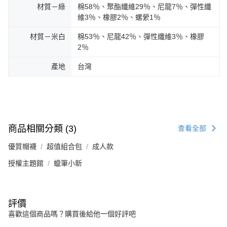
材質－綠
棉58％、聚酯纖維29％、尼龍7％、彈性纖
維3％、橡膠2％、螺縈1％
材質－米白
棉53％、尼龍42％、彈性纖維3％、橡膠
2％
產地
台灣
商品相關分類 (3)
查看全部
優質帽襪
超值組合包
成人款
授權主題館
蠟筆小新
評價
喜歡這個商品嗎？購買後給他一個好評吧