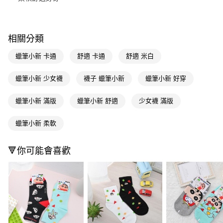
Apple Pay
街口支付
相關分類
悠遊付
蠟筆小新 卡通
舒適 卡通
舒適 米白
Google Pay
蠟筆小新 少女襪
襪子 蠟筆小新
蠟筆小新 好穿
AFTEE先享後付
相關說明
蠟筆小新 滿版
蠟筆小新 舒適
少女襪 滿版
【關於「AFTEE先享後付」】
即享券
AFTEE先享後付是「在收到商品之後才付款」的支付方式。 讓您購物簡單
蠟筆小新 柔軟
便利好安心！
１．簡單：不需註冊會員、不需綁卡、不需儲值。
運送方式
２．便利：只要手機號碼，簡訊認證，即可結帳。
🔻你可能會喜歡
３．安心：先確認商品／服務後，再付款。
全家取貨付款
每筆NT$65，滿NT$390(含以上)免運費
【「AFTEE先享後付」結帳流程】
１．於結帳方式選擇「AFTEE先享後付」後，將跳轉至「AFTEE先享後付」
付款後全家取貨
結帳頁面，進行簡訊認證並確認金額後，即可完成結帳。
２．訂單成立數日內，您將收到繳費通知簡訊。
每筆NT$65，滿NT$390(含以上)免運費
３．收到繳費通知簡訊後14天內，點擊此簡訊中的連結，可透過四大超商／
ATM／網路銀行／等多元方式進行付款，方視為交易完成。