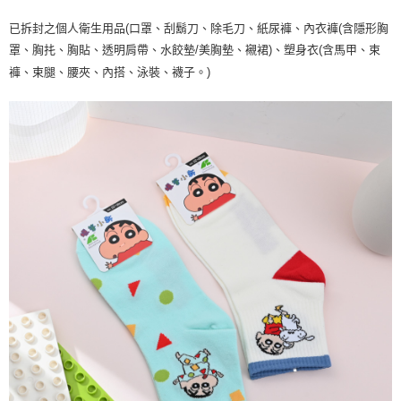
已拆封之個人衛生用品(口罩、刮鬍刀、除毛刀、紙尿褲、內衣褲(含隱形胸
罩、胸扥、胸貼、透明肩帶、水餃墊/美胸墊、襯裙)、塑身衣(含馬甲、束
褲、束腿、腰夾、內搭、泳裝、襪子。)