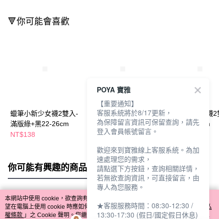
🔻你可能會喜歡
POYA 寶雅
【重要通知】
客服系統將於8/17更新，
蠟筆小新少女襪2雙入-
蠟筆小新刺繡少女襪2
蠟筆小新直版襪2
為保障留言資訊可保留查詢，請先
滿版綠+黑22-26cm
雙入-滿版黑+白 22-
灰+綠15-22cm
登入會員帳號留言。
26cm
NT$138
NT$158
NT$118
歡迎來到寶雅線上客服系統。為加
速處理您的需求，
你可能有興趣的商品
全站排行
請點選下方按鈕，查詢相關詳情，
若無欲查詢資訊，可直接留言，由
專人為您服務。
本網站中使用 cookie，欲查詢有關本網站使用 cookie 方式之詳情，及若您不希
★客服服務時間：08:30-12:30 /
熱門標籤
望在電腦上使用 cookie 時應如何變更電腦的 cookie 設定，請參閱本網站「
隱私
13:30-17:30 (假日/國定假日休息)
權條款
」之 Cookie 聲明。您繼續使用本網站即表示您同意本公司得按本網站使