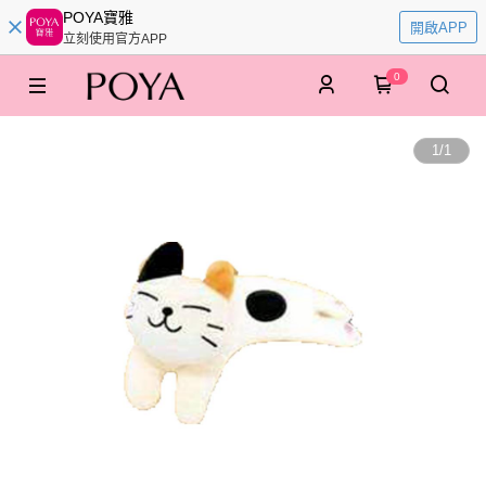
POYA寶雅
開啟APP
立刻使用官方APP
0
1
/
1