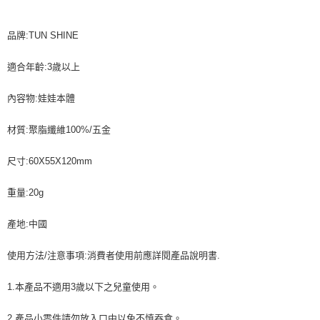
品牌:TUN SHINE
適合年齡:3歲以上
內容物:娃娃本體
材質:聚脂纖維100%/五金
尺寸:60X55X120mm
重量:20g
產地:中國
使用方法/注意事項:消費者使用前應詳閱產品說明書.
1.本產品不適用3歲以下之兒童使用。
2.產品小零件請勿放入口中以免不慎吞食。