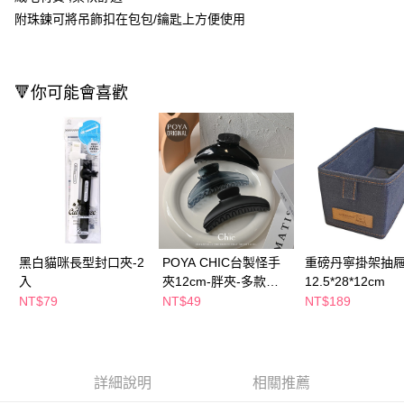
附珠鍊可將吊飾扣在包包/鑰匙上方便使用
Apple Pay
街口支付
🔻你可能會喜歡
悠遊付
Google Pay
AFTEE先享後付
相關說明
【關於「AFTEE先享後付」】
即享券
AFTEE先享後付是「在收到商品之後才付款」的支付方式。 讓您購物簡單
便利好安心！
１．簡單：不需註冊會員、不需綁卡、不需儲值。
運送方式
黑白貓咪長型封口夾-2
POYA CHIC台製怪手
重磅丹寧掛架抽屜
２．便利：只要手機號碼，簡訊認證，即可結帳。
入
夾12cm-胖夾-多款任
12.5*28*12cm
３．安心：先確認商品／服務後，再付款。
全家取貨付款
選
NT$79
NT$49
NT$189
每筆NT$65，滿NT$390(含以上)免運費
【「AFTEE先享後付」結帳流程】
１．於結帳方式選擇「AFTEE先享後付」後，將跳轉至「AFTEE先享後付」
付款後全家取貨
結帳頁面，進行簡訊認證並確認金額後，即可完成結帳。
２．訂單成立數日內，您將收到繳費通知簡訊。
每筆NT$65，滿NT$390(含以上)免運費
３．收到繳費通知簡訊後14天內，點擊此簡訊中的連結，可透過四大超商／
詳細說明
相關推薦
ATM／網路銀行／等多元方式進行付款，方視為交易完成。