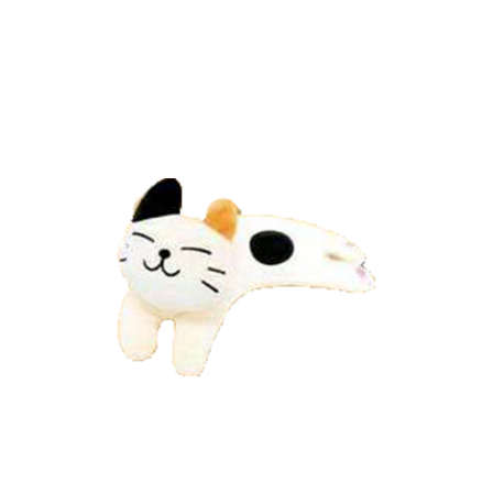
萊爾富取貨付款
※ 請注意：結帳手續完成當下不需立刻繳費，但若您需要取消訂單，請聯絡
每筆NT$65，滿NT$490(含以上)免運費
購買商品的店家。未經商家同意取消之訂單仍視為有效，需透過AFTEE先享
後付繳納相關費用。
付款後萊爾富取貨
※ 交易是否成功請以「AFTEE先享後付 」之結帳頁面顯示為準，若有關於
是否繳費成功／繳費後需取消欲退款等相關疑問，請聯繫「AFTEE先享後付
每筆NT$65，滿NT$490(含以上)免運費
客戶支援中心」
https://netprotections.freshdesk.com/support/home
7-11取貨付款
【注意事項】
１．透過由恩沛科技股份有限公司提供之「AFTEE先享後付」服務完成之交
每筆NT$65，滿NT$490(含以上)免運費
易，需依本服務之必要範圍內提供個人資料，並將交易相關給付款項請求債
權轉讓予恩沛科技股份有限公司。
付款後7-11取貨
２．關於個人資料處理事宜，請瀏覽以下網址：
每筆NT$65，滿NT$490(含以上)免運費
https://aftee.tw/terms/#terms3
３．未成年的使用者請事先徵得法定代理人或監護人之同意方可使用
宅配(本島)
「AFTEE先享後付」，若未經同意申辦者引起之損失，本公司不負相關責
任。
每筆NT$100，滿NT$790(含以上)免運費
４．使用「AFTEE先享後付」時，將依據個別帳號之用戶狀況，依本公司即
時審查核予不同之上限額度；若仍有額度不足之情形，本公司將視審查結果
付款後寶雅門市自取(由倉庫統一出貨)
請求用戶進行身份認證。
每筆NT$80，滿NT$290(含以上)免運費
５．嚴禁一人註冊多個帳號或使用他人資訊註冊。若發現惡意使用之情形，
恩沛科技股份有限公司將有權停止該用戶之使用額度並採取法律行動。