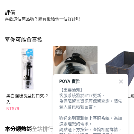
評價
喜歡這個商品嗎？購買後給他一個好評吧
🔻你可能會喜歡
POYA 寶雅
【重要通知】
客服系統將於8/17更新，
黑白貓咪長型封口夾-2
POYA CHIC台製怪手
重磅丹寧掛架抽屜
為保障留言資訊可保留查詢，請先
入
夾12cm-胖夾-多款任
12.5*28*12cm
登入會員帳號留言。
選
NT$79
NT$49
NT$189
歡迎來到寶雅線上客服系統。為加
速處理您的需求，
本分類熱銷
全站排行
請點選下方按鈕，查詢相關詳情，