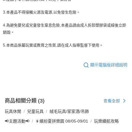
3.本產品不得接觸火源及電源,以免發生危險。
4.為避免嬰兒或兒童發生窒息危險,本產品請由成人拆卸塑膠袋或線後立即
銷毀。
5.本商品係屬玩賞或教育之性質,請在成人指導監督下使用。
顯示電腦版詳細說明
商品相關分類 (3)
查看全部
玩具休閒
兒童玩具
絨毛玩具/家家酒/吊飾
📢主題活動📢
🎇繽紛夏拼樂園 08/05-09/01
玩樂續航攻略