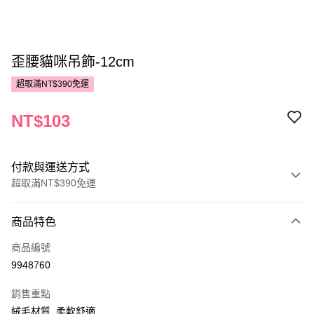
歪腰貓咪吊飾-12cm
超取滿NT$390免運
NT$103
付款與運送方式
超取滿NT$390免運
付款方式
商品特色
POYA支付
商品編號
信用卡一次付款
9948760
超商取貨付款
銷售重點
LINE Pay
絨毛材質 ,柔軟舒適