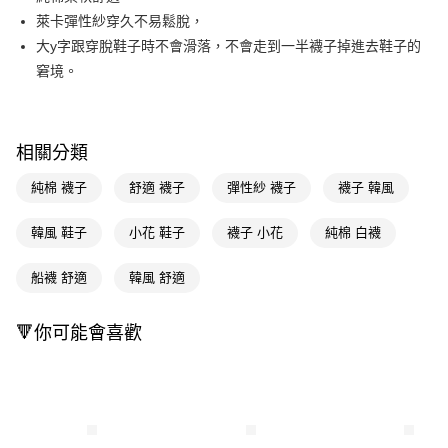
萊卡彈性紗穿久不易鬆脫，
Apple Pay
大y字跟穿脫鞋子時不會滑落，不會走到一半襪子掉進去鞋子的
街口支付
窘境。
悠遊付
Google Pay
相關分類
AFTEE先享後付
純棉 襪子
舒適 襪子
彈性紗 襪子
襪子 韓風
相關說明
【關於「AFTEE先享後付」】
韓風 鞋子
小花 鞋子
襪子 小花
純棉 白襪
即享券
AFTEE先享後付是「在收到商品之後才付款」的支付方式。 讓您購物簡單
便利好安心！
１．簡單：不需註冊會員、不需綁卡、不需儲值。
船襪 舒適
韓風 舒適
運送方式
２．便利：只要手機號碼，簡訊認證，即可結帳。
３．安心：先確認商品／服務後，再付款。
全家取貨付款
🔻你可能會喜歡
每筆NT$65，滿NT$390(含以上)免運費
【「AFTEE先享後付」結帳流程】
１．於結帳方式選擇「AFTEE先享後付」後，將跳轉至「AFTEE先享後付」
付款後全家取貨
結帳頁面，進行簡訊認證並確認金額後，即可完成結帳。
２．訂單成立數日內，您將收到繳費通知簡訊。
每筆NT$65，滿NT$390(含以上)免運費
３．收到繳費通知簡訊後14天內，點擊此簡訊中的連結，可透過四大超商／
ATM／網路銀行／等多元方式進行付款，方視為交易完成。