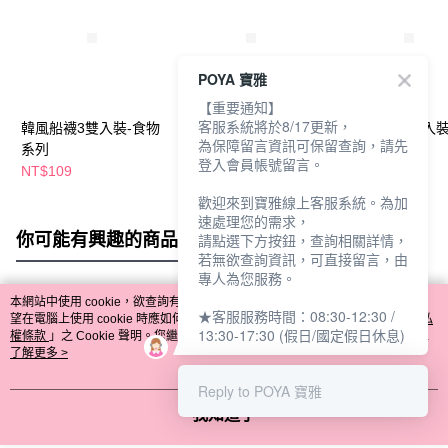
POYA 寶雅
【重要通知】
客服系統將於8/17更新，
韓風船襪3雙入裝-食物
韓風1/2襪2雙入裝-小
韓風1/2襪2雙入裝
為保障留言資訊可保留查詢，請先
系列
花系列
系列
登入會員帳號留言。
NT$109
NT$89
NT$89
歡迎來到寶雅線上客服系統。為加
速處理您的需求，
你可能有興趣的商品
全站排行
請點選下方按鈕，查詢相關詳情，
若無欲查詢資訊，可直接留言，由
專人為您服務。
本網站中使用 cookie，欲查詢有關本網站使用 cookie 方式之詳情，及若您不希
★客服服務時間：08:30-12:30 /
熱門標籤
望在電腦上使用 cookie 時應如何變更電腦的 cookie 設定，請參閱本網站「
隱私
13:30-17:30 (假日/國定假日休息)
權條款
」之 Cookie 聲明。您繼續使用本網站即表示您同意本公司得按本網站使
用條款之 Cookie 聲明使用 cookie。
了解更多 >
Reply to POYA 寶雅
我知道了