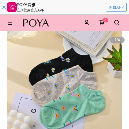
POYA寶雅
開啟APP
立刻使用官方APP
0
1
/
4