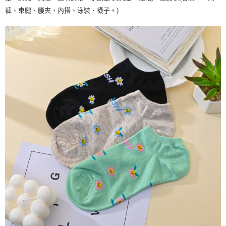
褲、束腿、腰夾、內搭、泳裝、襪子。)