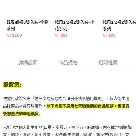
萊爾富取貨付款
※ 請注意：結帳手續完成當下不需立刻繳費，但若您需要取消訂單，請聯絡
每筆NT$65，滿NT$490(含以上)免運費
購買商品的店家。未經商家同意取消之訂單仍視為有效，需透過AFTEE先享
後付繳納相關費用。
付款後萊爾富取貨
※ 交易是否成功請以「AFTEE先享後付 」之結帳頁面顯示為準，若有關於
韓風船襪3雙入裝-食物
韓風1/2襪2雙入裝-小
韓風1/2襪2雙入裝
是否繳費成功／繳費後需取消欲退款等相關疑問，請聯繫「AFTEE先享後付
每筆NT$65，滿NT$490(含以上)免運費
系列
花系列
系列
客戶支援中心」
https://netprotections.freshdesk.com/support/home
NT$109
NT$89
NT$89
7-11取貨付款
【注意事項】
１．透過由恩沛科技股份有限公司提供之「AFTEE先享後付」服務完成之交
每筆NT$65，滿NT$490(含以上)免運費
易，需依本服務之必要範圍內提供個人資料，並將交易相關給付款項請求債
權轉讓予恩沛科技股份有限公司。
付款後7-11取貨
詳細說明
商品規格
相關推薦
２．關於個人資料處理事宜，請瀏覽以下網址：
每筆NT$65，滿NT$490(含以上)免運費
https://aftee.tw/terms/#terms3
３．未成年的使用者請事先徵得法定代理人或監護人之同意方可使用
宅配(本島)
「AFTEE先享後付」，若未經同意申辦者引起之損失，本公司不負相關責
提醒您:
任。
每筆NT$100，滿NT$790(含以上)免運費
４．使用「AFTEE先享後付」時，將依據個別帳號之用戶狀況，依本公司即
時審查核予不同之上限額度；若仍有額度不足之情形，本公司將視審查結果
付款後寶雅門市自取(由倉庫統一出貨)
依據行政院公布「通訊交易解除權合理例外情事適用準則」，個人衛生用
請求用戶進行身份認證。
每筆NT$80，滿NT$290(含以上)免運費
品除商品本身有瑕疵外，
以下商品不適用七天猶豫期的商品服務，經購買
５．嚴禁一人註冊多個帳號或使用他人資訊註冊。若發現惡意使用之情形，
恩沛科技股份有限公司將有權停止該用戶之使用額度並採取法律行動。
:
後恕無法辦理退換貨
已拆封之個人衛生用品(口罩、刮鬍刀、除毛刀、紙尿褲、內衣褲(含隱形胸
罩、胸扥、胸貼、透明肩帶、水餃墊/美胸墊、襯裙)、塑身衣(含馬甲、束