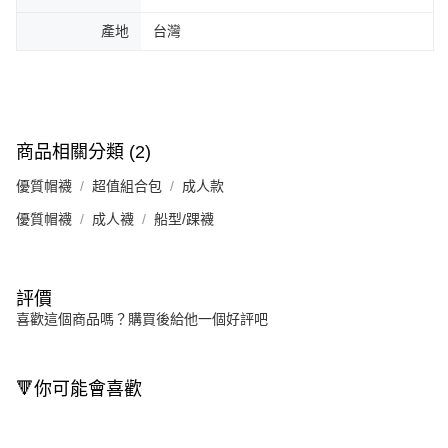
產地
台灣
商品相關分類 (2)
優質帽襪
超值組合包
成人款
優質帽襪
成人襪
船型/踝襪
評價
喜歡這個商品嗎？購買後給他一個好評吧
🔻你可能會喜歡