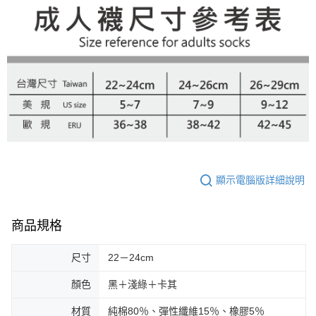
顯示電腦版詳細說明
商品規格
尺寸
22－24cm
顏色
黑＋淺綠＋卡其
材質
純棉80％、彈性纖維15％、橡膠5％