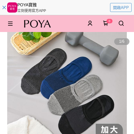
POYA寶雅
開啟APP
立刻使用官方APP
0
1
/
6