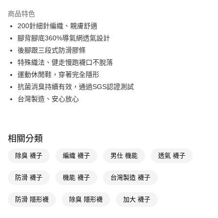
超商取貨付款
商品特色
LINE Pay
200針細針編織、親膚舒適
腳背腳底360%導氣網透氣設計
Apple Pay
後腳跟三段式防滑膠條
街口支付
特殊織法、健走慢跑襪口不脫落
運動休閒鞋，穿著完全隱形
悠遊付
抗菌消臭持續有效，通過SGS認證測試
Google Pay
台灣製造、安心放心
AFTEE先享後付
相關說明
【關於「AFTEE先享後付」】
相關分類
即享券
AFTEE先享後付是「在收到商品之後才付款」的支付方式。 讓您購物簡單
便利好安心！
除臭 襪子
編織 襪子
男仕 機能
透氣 襪子
１．簡單：不需註冊會員、不需綁卡、不需儲值。
運送方式
２．便利：只要手機號碼，簡訊認證，即可結帳。
防滑 襪子
機能 襪子
台灣製造 襪子
３．安心：先確認商品／服務後，再付款。
全家取貨付款
每筆NT$65，滿NT$390(含以上)免運費
【「AFTEE先享後付」結帳流程】
防滑 隱形襪
除臭 隱形襪
加大 襪子
１．於結帳方式選擇「AFTEE先享後付」後，將跳轉至「AFTEE先享後付」
付款後全家取貨
結帳頁面，進行簡訊認證並確認金額後，即可完成結帳。