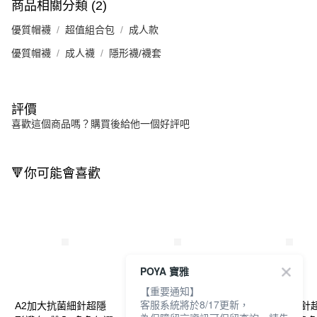
商品相關分類 (2)
優質帽襪
超值組合包
成人款
優質帽襪
成人襪
隱形襪/襪套
評價
喜歡這個商品嗎？購買後給他一個好評吧
🔻你可能會喜歡
POYA 寶雅
【重要通知】
客服系統將於8/17更新，
A2加大抗菌細針超隱
A2女款抗菌細針超隱
A2女款抗菌細針