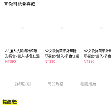
２．訂單成立數日內，您將收到繳費通知簡訊。
🔻你可能會喜歡
每筆NT$65，滿NT$390(含以上)免運費
３．收到繳費通知簡訊後14天內，點擊此簡訊中的連結，可透過四大超商／
ATM／網路銀行／等多元方式進行付款，方視為交易完成。
萊爾富取貨付款
※ 請注意：結帳手續完成當下不需立刻繳費，但若您需要取消訂單，請聯絡
每筆NT$65，滿NT$490(含以上)免運費
購買商品的店家。未經商家同意取消之訂單仍視為有效，需透過AFTEE先享
後付繳納相關費用。
付款後萊爾富取貨
※ 交易是否成功請以「AFTEE先享後付 」之結帳頁面顯示為準，若有關於
是否繳費成功／繳費後需取消欲退款等相關疑問，請聯繫「AFTEE先享後付
每筆NT$65，滿NT$490(含以上)免運費
客戶支援中心」
https://netprotections.freshdesk.com/support/home
7-11取貨付款
【注意事項】
A2加大抗菌細針超隱
A2女款抗菌細針超隱
A2女款抗菌細針
１．透過由恩沛科技股份有限公司提供之「AFTEE先享後付」服務完成之交
每筆NT$65，滿NT$490(含以上)免運費
形襪套2雙入-多色任選
形襪套2雙入-多色任選
形襪套2雙入-多
易，需依本服務之必要範圍內提供個人資料，並將交易相關給付款項請求債
權轉讓予恩沛科技股份有限公司。
NT$90
NT$90
NT$90
付款後7-11取貨
２．關於個人資料處理事宜，請瀏覽以下網址：
每筆NT$65，滿NT$490(含以上)免運費
https://aftee.tw/terms/#terms3
３．未成年的使用者請事先徵得法定代理人或監護人之同意方可使用
宅配(本島)
「AFTEE先享後付」，若未經同意申辦者引起之損失，本公司不負相關責
任。
詳細說明
商品規格
相關推薦
每筆NT$100，滿NT$790(含以上)免運費
４．使用「AFTEE先享後付」時，將依據個別帳號之用戶狀況，依本公司即
時審查核予不同之上限額度；若仍有額度不足之情形，本公司將視審查結果
付款後寶雅門市自取(由倉庫統一出貨)
請求用戶進行身份認證。
每筆NT$80，滿NT$290(含以上)免運費
５．嚴禁一人註冊多個帳號或使用他人資訊註冊。若發現惡意使用之情形，
提醒您:
恩沛科技股份有限公司將有權停止該用戶之使用額度並採取法律行動。