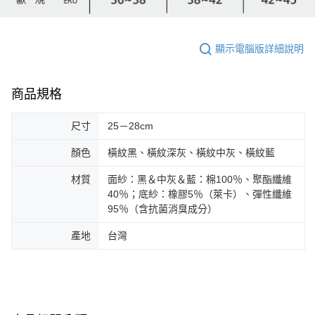
顯示電腦版詳細說明
商品規格
尺寸
25－28cm
顏色
橫紋黑、橫紋深灰、橫紋中灰、橫紋藍
材質
面紗：黑＆中灰＆藍：棉100％、聚酯纖維
40％；底紗：橡膠5％（萊卡）、彈性纖維
95％（含抗菌消臭成分）
產地
台灣