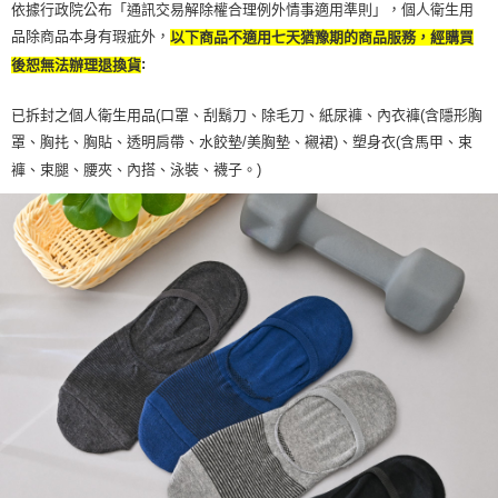
依據行政院公布「通訊交易解除權合理例外情事適用準則」，個人衛生用
品除商品本身有瑕疵外，
以下商品不適用七天猶豫期的商品服務，經購買
:
後恕無法辦理退換貨
已拆封之個人衛生用品(口罩、刮鬍刀、除毛刀、紙尿褲、內衣褲(含隱形胸
罩、胸扥、胸貼、透明肩帶、水餃墊/美胸墊、襯裙)、塑身衣(含馬甲、束
褲、束腿、腰夾、內搭、泳裝、襪子。)