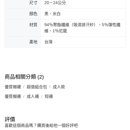
尺寸
20－24公分
顏色
黑、米白
材質
94％聚酯纖維（吸濕排汗紗）、5％彈性纖
維、1％尼龍
產地
台灣
商品相關分類 (2)
優質帽襪
超值組合包
成人款
優質帽襪
成人襪
短襪
評價
喜歡這個商品嗎？購買後給他一個好評吧