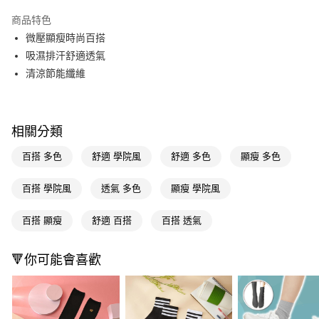
超商取貨付款
商品特色
LINE Pay
微壓顯瘦時尚百搭
吸濕排汗舒適透氣
Apple Pay
清涼節能纖維
街口支付
悠遊付
相關分類
Google Pay
百搭 多色
舒適 學院風
舒適 多色
顯瘦 多色
AFTEE先享後付
相關說明
百搭 學院風
透氣 多色
顯瘦 學院風
【關於「AFTEE先享後付」】
即享券
AFTEE先享後付是「在收到商品之後才付款」的支付方式。 讓您購物簡單
百搭 顯瘦
舒適 百搭
百搭 透氣
便利好安心！
１．簡單：不需註冊會員、不需綁卡、不需儲值。
運送方式
２．便利：只要手機號碼，簡訊認證，即可結帳。
🔻你可能會喜歡
３．安心：先確認商品／服務後，再付款。
全家取貨付款
每筆NT$65，滿NT$390(含以上)免運費
【「AFTEE先享後付」結帳流程】
１．於結帳方式選擇「AFTEE先享後付」後，將跳轉至「AFTEE先享後付」
付款後全家取貨
結帳頁面，進行簡訊認證並確認金額後，即可完成結帳。