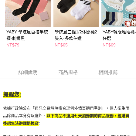
２．訂單成立數日內，您將收到繳費通知簡訊。
每筆NT$65，滿NT$390(含以上)免運費
３．收到繳費通知簡訊後14天內，點擊此簡訊中的連結，可透過四大超商／
ATM／網路銀行／等多元方式進行付款，方視為交易完成。
萊爾富取貨付款
※ 請注意：結帳手續完成當下不需立刻繳費，但若您需要取消訂單，請聯絡
每筆NT$65，滿NT$490(含以上)免運費
購買商品的店家。未經商家同意取消之訂單仍視為有效，需透過AFTEE先享
後付繳納相關費用。
YABY 學院風百搭半統
學院風三條1/2休閒襪2
YABY韓版堆堆襪
付款後萊爾富取貨
※ 交易是否成功請以「AFTEE先享後付 」之結帳頁面顯示為準，若有關於
襪-刺繡黑
雙入-多款任選
任選
是否繳費成功／繳費後需取消欲退款等相關疑問，請聯繫「AFTEE先享後付
NT$79
NT$65
NT$69
每筆NT$65，滿NT$490(含以上)免運費
客戶支援中心」
https://netprotections.freshdesk.com/support/home
7-11取貨付款
【注意事項】
１．透過由恩沛科技股份有限公司提供之「AFTEE先享後付」服務完成之交
每筆NT$65，滿NT$490(含以上)免運費
易，需依本服務之必要範圍內提供個人資料，並將交易相關給付款項請求債
詳細說明
商品規格
相關推薦
權轉讓予恩沛科技股份有限公司。
付款後7-11取貨
２．關於個人資料處理事宜，請瀏覽以下網址：
每筆NT$65，滿NT$490(含以上)免運費
https://aftee.tw/terms/#terms3
３．未成年的使用者請事先徵得法定代理人或監護人之同意方可使用
提醒您:
宅配(本島)
「AFTEE先享後付」，若未經同意申辦者引起之損失，本公司不負相關責
任。
每筆NT$100，滿NT$790(含以上)免運費
４．使用「AFTEE先享後付」時，將依據個別帳號之用戶狀況，依本公司即
依據行政院公布「通訊交易解除權合理例外情事適用準則」，個人衛生用
時審查核予不同之上限額度；若仍有額度不足之情形，本公司將視審查結果
付款後寶雅門市自取(由倉庫統一出貨)
品除商品本身有瑕疵外，
以下商品不適用七天猶豫期的商品服務，經購買
請求用戶進行身份認證。
每筆NT$80，滿NT$290(含以上)免運費
:
後恕無法辦理退換貨
５．嚴禁一人註冊多個帳號或使用他人資訊註冊。若發現惡意使用之情形，
恩沛科技股份有限公司將有權停止該用戶之使用額度並採取法律行動。