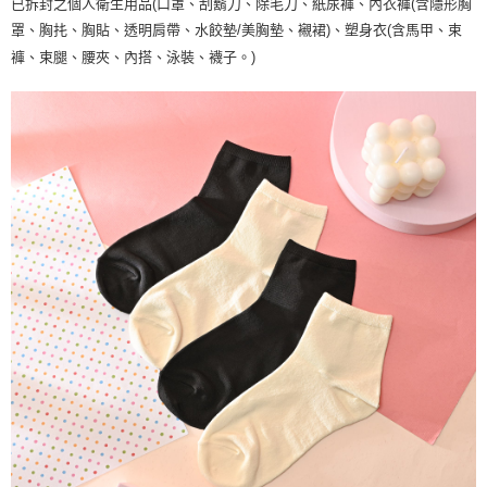
已拆封之個人衛生用品(口罩、刮鬍刀、除毛刀、紙尿褲、內衣褲(含隱形胸
罩、胸扥、胸貼、透明肩帶、水餃墊/美胸墊、襯裙)、塑身衣(含馬甲、束
褲、束腿、腰夾、內搭、泳裝、襪子。)