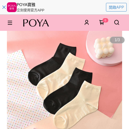
POYA寶雅
開啟APP
立刻使用官方APP
0
1
/
3