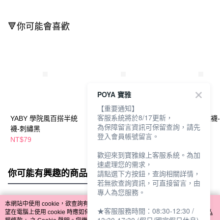
🔻你可能會喜歡
POYA 寶雅
【重要通知】
客服系統將於8/17更新，
YABY 學院風百搭半統
學院風三條1/2休閒襪2
YABY韓版堆堆襪
為保障留言資訊可保留查詢，請先
襪-刺繡黑
雙入-多款任選
任選
登入會員帳號留言。
NT$79
NT$65
NT$69
歡迎來到寶雅線上客服系統。為加
速處理您的需求，
你可能有興趣的商品
全站排行
請點選下方按鈕，查詢相關詳情，
若無欲查詢資訊，可直接留言，由
專人為您服務。
本網站中使用 cookie，欲查詢有關本網站使用 cookie 方式之詳情，及若您不希
★客服服務時間：08:30-12:30 /
熱門標籤
望在電腦上使用 cookie 時應如何變更電腦的 cookie 設定，請參閱本網站「
隱私