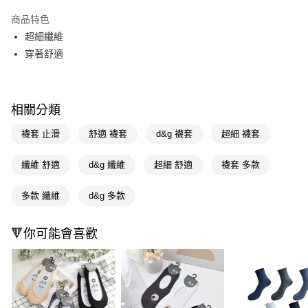
超商取貨付款
商品特色
LINE Pay
超細纖維
穿著舒適
Apple Pay
街口支付
相關分類
悠遊付
襪套 止滑
舒適 襪套
d&g 襪套
超細 襪套
Google Pay
AFTEE先享後付
纖維 舒適
d&g 纖維
超細 舒適
襪套 多款
相關說明
【關於「AFTEE先享後付」】
多款 纖維
d&g 多款
即享券
AFTEE先享後付是「在收到商品之後才付款」的支付方式。 讓您購物簡單
便利好安心！
１．簡單：不需註冊會員、不需綁卡、不需儲值。
🔻你可能會喜歡
運送方式
２．便利：只要手機號碼，簡訊認證，即可結帳。
３．安心：先確認商品／服務後，再付款。
全家取貨付款
每筆NT$65，滿NT$390(含以上)免運費
【「AFTEE先享後付」結帳流程】
１．於結帳方式選擇「AFTEE先享後付」後，將跳轉至「AFTEE先享後付」
付款後全家取貨
結帳頁面，進行簡訊認證並確認金額後，即可完成結帳。