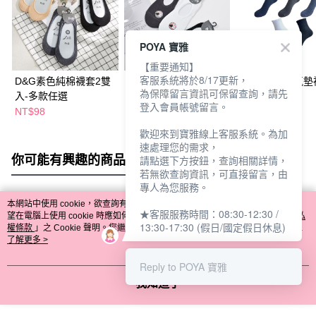
POYA 寶雅
【重要通知】
客服系統將於8/17更新，
D&G素色純棉襪套2雙
D&G超細纖維樂福女襪
D&G素色1/2氣墊
為保障留言資訊可保留查詢，請先
入-多款任選
2入-多款任選
入-L-多款任選
登入會員帳號留言。
NT$98
NT$98
NT$169
歡迎來到寶雅線上客服系統。為加
速處理您的需求，
你可能有興趣的商品
全站排行
請點選下方按鈕，查詢相關詳情，
若無欲查詢資訊，可直接留言，由
專人為您服務。
本網站中使用 cookie，欲查詢有關本網站使用 cookie 方式之詳情，及若您不希
★客服服務時間：08:30-12:30 /
熱門標籤
望在電腦上使用 cookie 時應如何變更電腦的 cookie 設定，請參閱本網站「
隱私
13:30-17:30 (假日/國定假日休息)
權條款
」之 Cookie 聲明。您繼續使用本網站即表示您同意本公司得按本網站使
用條款之 Cookie 聲明使用 cookie。
了解更多 >
Reply to POYA 寶雅
我知道了