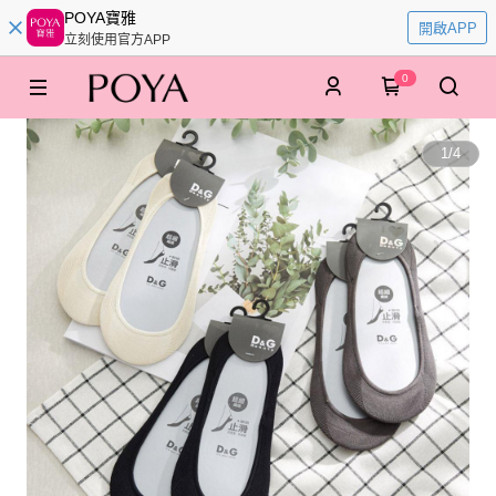
POYA寶雅
開啟APP
立刻使用官方APP
0
1
/
4