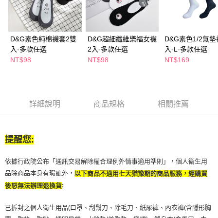
２．訂單成立數日內，您將收到繳費通知簡訊。
每筆NT$65，滿NT$390(含以上)免運費
３．收到繳費通知簡訊後14天內，點擊此簡訊中的連結，可透過四大超商／
ATM／網路銀行／等多元方式進行付款，方視為交易完成。
萊爾富取貨付款
※ 請注意：結帳手續完成當下不需立刻繳費，但若您需要取消訂單，請聯絡
D&G素色純棉襪套2雙
D&G超細纖維樂福女襪
D&G素色1/2氣墊
每筆NT$65，滿NT$490(含以上)免運費
購買商品的店家。未經商家同意取消之訂單仍視為有效，需透過AFTEE先享
入-多款任選
2入-多款任選
入-L-多款任選
後付繳納相關費用。
付款後萊爾富取貨
※ 交易是否成功請以「AFTEE先享後付 」之結帳頁面顯示為準，若有關於
NT$98
NT$98
NT$169
是否繳費成功／繳費後需取消欲退款等相關疑問，請聯繫「AFTEE先享後付
每筆NT$65，滿NT$490(含以上)免運費
客戶支援中心」
https://netprotections.freshdesk.com/support/home
7-11取貨付款
【注意事項】
１．透過由恩沛科技股份有限公司提供之「AFTEE先享後付」服務完成之交
每筆NT$65，滿NT$490(含以上)免運費
詳細說明
商品規格
相關推薦
易，需依本服務之必要範圍內提供個人資料，並將交易相關給付款項請求債
權轉讓予恩沛科技股份有限公司。
付款後7-11取貨
２．關於個人資料處理事宜，請瀏覽以下網址：
每筆NT$65，滿NT$490(含以上)免運費
https://aftee.tw/terms/#terms3
提醒您:
３．未成年的使用者請事先徵得法定代理人或監護人之同意方可使用
宅配(本島)
「AFTEE先享後付」，若未經同意申辦者引起之損失，本公司不負相關責
依據行政院公布「通訊交易解除權合理例外情事適用準則」，個人衛生用
任。
每筆NT$100，滿NT$790(含以上)免運費
４．使用「AFTEE先享後付」時，將依據個別帳號之用戶狀況，依本公司即
品除商品本身有瑕疵外，
以下商品不適用七天猶豫期的商品服務，經購買
時審查核予不同之上限額度；若仍有額度不足之情形，本公司將視審查結果
付款後寶雅門市自取(由倉庫統一出貨)
:
後恕無法辦理退換貨
請求用戶進行身份認證。
每筆NT$80，滿NT$290(含以上)免運費
５．嚴禁一人註冊多個帳號或使用他人資訊註冊。若發現惡意使用之情形，
已拆封之個人衛生用品(口罩、刮鬍刀、除毛刀、紙尿褲、內衣褲(含隱形胸
恩沛科技股份有限公司將有權停止該用戶之使用額度並採取法律行動。