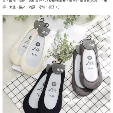
罩、胸扥、胸貼、透明肩帶、水餃墊/美胸墊、襯裙)、塑身衣(含馬甲、束
褲、束腿、腰夾、內搭、泳裝、襪子。)