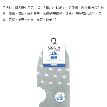
已拆封之個人衛生用品(口罩、刮鬍刀、除毛刀、紙尿褲、內衣褲(含隱形胸
罩、胸扥、胸貼、透明肩帶、水餃墊/美胸墊、襯裙)、塑身衣(含馬甲、束
褲、束腿、腰夾、內搭、泳裝、襪子。)