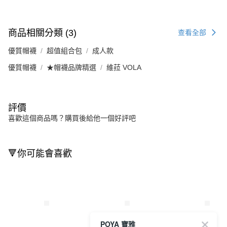
商品相關分類 (3)
查看全部
優質帽襪
超值組合包
成人款
優質帽襪
★帽襪品牌精選
維菈 VOLA
評價
喜歡這個商品嗎？購買後給他一個好評吧
🔻你可能會喜歡
POYA 寶雅