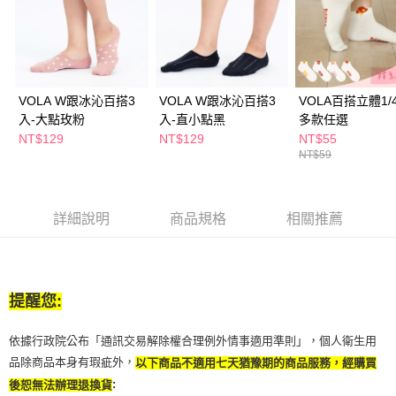
萊爾富取貨付款
※ 請注意：結帳手續完成當下不需立刻繳費，但若您需要取消訂單，請聯絡
每筆NT$65，滿NT$490(含以上)免運費
購買商品的店家。未經商家同意取消之訂單仍視為有效，需透過AFTEE先享
後付繳納相關費用。
付款後萊爾富取貨
※ 交易是否成功請以「AFTEE先享後付 」之結帳頁面顯示為準，若有關於
是否繳費成功／繳費後需取消欲退款等相關疑問，請聯繫「AFTEE先享後付
每筆NT$65，滿NT$490(含以上)免運費
客戶支援中心」
https://netprotections.freshdesk.com/support/home
VOLA W跟冰沁百搭3
VOLA W跟冰沁百搭3
VOLA百搭立體1/
7-11取貨付款
入-大點玫粉
入-直小點黑
多款任選
【注意事項】
１．透過由恩沛科技股份有限公司提供之「AFTEE先享後付」服務完成之交
每筆NT$65，滿NT$490(含以上)免運費
NT$129
NT$129
NT$55
易，需依本服務之必要範圍內提供個人資料，並將交易相關給付款項請求債
NT$59
權轉讓予恩沛科技股份有限公司。
付款後7-11取貨
２．關於個人資料處理事宜，請瀏覽以下網址：
每筆NT$65，滿NT$490(含以上)免運費
https://aftee.tw/terms/#terms3
３．未成年的使用者請事先徵得法定代理人或監護人之同意方可使用
詳細說明
商品規格
相關推薦
宅配(本島)
「AFTEE先享後付」，若未經同意申辦者引起之損失，本公司不負相關責
任。
每筆NT$100，滿NT$790(含以上)免運費
４．使用「AFTEE先享後付」時，將依據個別帳號之用戶狀況，依本公司即
時審查核予不同之上限額度；若仍有額度不足之情形，本公司將視審查結果
付款後寶雅門市自取(由倉庫統一出貨)
請求用戶進行身份認證。
提醒您:
每筆NT$80，滿NT$290(含以上)免運費
５．嚴禁一人註冊多個帳號或使用他人資訊註冊。若發現惡意使用之情形，
恩沛科技股份有限公司將有權停止該用戶之使用額度並採取法律行動。
依據行政院公布「通訊交易解除權合理例外情事適用準則」，個人衛生用
品除商品本身有瑕疵外，
以下商品不適用七天猶豫期的商品服務，經購買
:
後恕無法辦理退換貨