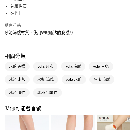
包覆性高
Apple Pay
彈性佳
街口支付
銷售重點
悠遊付
冰沁涼感材質，使用W跟織法防脫隱形
Google Pay
AFTEE先享後付
相關分類
相關說明
【關於「AFTEE先享後付」】
水藍 百搭
vola 冰沁
vola 涼感
vola 百搭
即享券
AFTEE先享後付是「在收到商品之後才付款」的支付方式。 讓您購物簡單
便利好安心！
冰沁 水藍
水藍 涼感
vola 水藍
冰沁 涼感
１．簡單：不需註冊會員、不需綁卡、不需儲值。
運送方式
２．便利：只要手機號碼，簡訊認證，即可結帳。
３．安心：先確認商品／服務後，再付款。
冰沁 彈性
冰沁 包覆性
全家取貨付款
每筆NT$65，滿NT$390(含以上)免運費
【「AFTEE先享後付」結帳流程】
１．於結帳方式選擇「AFTEE先享後付」後，將跳轉至「AFTEE先享後付」
🔻你可能會喜歡
付款後全家取貨
結帳頁面，進行簡訊認證並確認金額後，即可完成結帳。
２．訂單成立數日內，您將收到繳費通知簡訊。
每筆NT$65，滿NT$390(含以上)免運費
３．收到繳費通知簡訊後14天內，點擊此簡訊中的連結，可透過四大超商／
ATM／網路銀行／等多元方式進行付款，方視為交易完成。