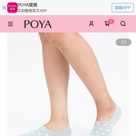
POYA寶雅
開啟APP
立刻使用官方APP
0
1
/
2