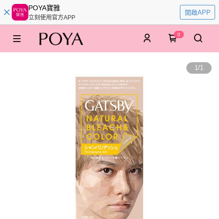
POYA寶雅
開啟APP
立刻使用官方APP
0
1
/
1