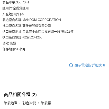
商品重量:35g 70ml
適用於:全膚質適用
原產地(國):日本
製造廠商名稱:MANDOM CORPORATION
進口廠商名稱:蔻仕麗股份有限公司
進口廠商地址:台北市中山區民權東路一段76號12樓
進口廠商電話:(02)2523-1255
功效:染髮
保存期限:36個月
顯示電腦版詳細說明
商品相關分類 (2)
染髮造型
彩色染髮
染髮霜