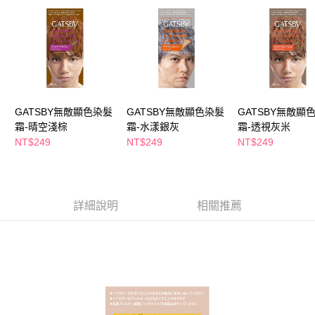
萊爾富取貨付款
※ 請注意：結帳手續完成當下不需立刻繳費，但若您需要取消訂單，請聯絡
每筆NT$65，滿NT$490(含以上)免運費
購買商品的店家。未經商家同意取消之訂單仍視為有效，需透過AFTEE先享
後付繳納相關費用。
付款後萊爾富取貨
※ 交易是否成功請以「AFTEE先享後付 」之結帳頁面顯示為準，若有關於
是否繳費成功／繳費後需取消欲退款等相關疑問，請聯繫「AFTEE先享後付
每筆NT$65，滿NT$490(含以上)免運費
客戶支援中心」
https://netprotections.freshdesk.com/support/home
7-11取貨付款
【注意事項】
１．透過由恩沛科技股份有限公司提供之「AFTEE先享後付」服務完成之交
每筆NT$65，滿NT$490(含以上)免運費
GATSBY無敵顯色染髮
GATSBY無敵顯色染髮
GATSBY無敵顯
易，需依本服務之必要範圍內提供個人資料，並將交易相關給付款項請求債
霜-晴空淺棕
霜-水漾銀灰
霜-透視灰米
權轉讓予恩沛科技股份有限公司。
付款後7-11取貨
NT$249
NT$249
NT$249
２．關於個人資料處理事宜，請瀏覽以下網址：
每筆NT$65，滿NT$490(含以上)免運費
https://aftee.tw/terms/#terms3
３．未成年的使用者請事先徵得法定代理人或監護人之同意方可使用
宅配(本島)
「AFTEE先享後付」，若未經同意申辦者引起之損失，本公司不負相關責
任。
每筆NT$100，滿NT$790(含以上)免運費
詳細說明
相關推薦
４．使用「AFTEE先享後付」時，將依據個別帳號之用戶狀況，依本公司即
時審查核予不同之上限額度；若仍有額度不足之情形，本公司將視審查結果
付款後寶雅門市自取(由倉庫統一出貨)
請求用戶進行身份認證。
每筆NT$80，滿NT$290(含以上)免運費
５．嚴禁一人註冊多個帳號或使用他人資訊註冊。若發現惡意使用之情形，
恩沛科技股份有限公司將有權停止該用戶之使用額度並採取法律行動。