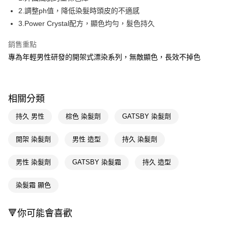
2.調整ph值，降低染髮時頭皮的不適感
Apple Pay
3.Power Crystal配方，顯色均勻，髮色持久
街口支付
銷售重點
悠遊付
專為年輕男性研發的開架式漂染系列，無敵顯色，長效不掉色
Google Pay
AFTEE先享後付
相關分類
相關說明
【關於「AFTEE先享後付」】
持久 男性
棕色 染髮劑
GATSBY 染髮劑
即享券
AFTEE先享後付是「在收到商品之後才付款」的支付方式。 讓您購物簡單
便利好安心！
開架 染髮劑
男性 造型
持久 染髮劑
１．簡單：不需註冊會員、不需綁卡、不需儲值。
運送方式
２．便利：只要手機號碼，簡訊認證，即可結帳。
３．安心：先確認商品／服務後，再付款。
男性 染髮劑
GATSBY 染髮霜
持久 造型
全家取貨付款
每筆NT$65，滿NT$390(含以上)免運費
【「AFTEE先享後付」結帳流程】
染髮霜 顯色
１．於結帳方式選擇「AFTEE先享後付」後，將跳轉至「AFTEE先享後付」
付款後全家取貨
結帳頁面，進行簡訊認證並確認金額後，即可完成結帳。
２．訂單成立數日內，您將收到繳費通知簡訊。
每筆NT$65，滿NT$390(含以上)免運費
🔻你可能會喜歡
３．收到繳費通知簡訊後14天內，點擊此簡訊中的連結，可透過四大超商／
ATM／網路銀行／等多元方式進行付款，方視為交易完成。