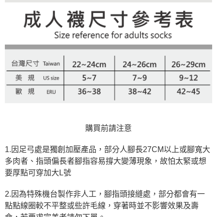
購買前請注意
1.因足弓處是獨創加壓產品，部分人腳長27CM以上或腳寬大
多肉者、指頭偏長者腳指容易撐大變薄現象，故怕太緊或想
要厚點可穿加大L號
2.因為特殊機台製作非人工，腳指頭接縫處，部分都會有一
點點線圈較不平整或些許毛線，穿著時並不影響效果及壽