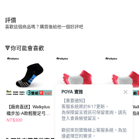
評價
喜歡這個商品嗎？購買後給他一個好評吧
🔻你可能會喜歡
POYA 寶雅
【重要通知】
客服系統將於8/17更新，
【廠商直送】Walkplus
【廠商直送】Walkplus
【廠商直送】Walkp
為保障留言資訊可保留查詢，請先
織步加-A款輕壓足弓
織步加-健將五指襪-2
織步加-健將五指襪
登入會員帳號留言。
襪-3入-黑23-27
雙入-紅24-28
雙入-紅22-25
NT$300
NT$600
NT$600
歡迎來到寶雅線上客服系統。為加
速處理您的需求，