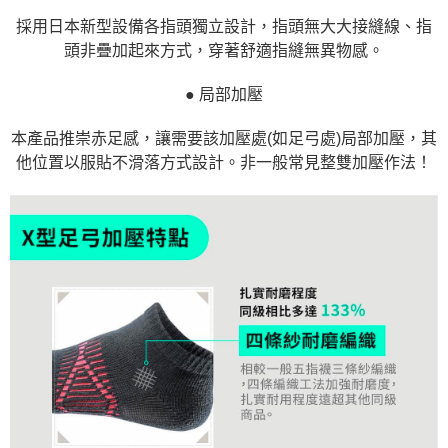
採用日本新型設備各指頭獨立設計，指頭無大大接縫線、指
頭非疊加起來方式，穿著舒適指縫無異物感。
● 局部加壓
本產品推崇赤足感，讓需要該加壓處(如足弓處)局部加壓，其
他位置以服貼不滑落方式設計。非一般常見整雙加壓作法！