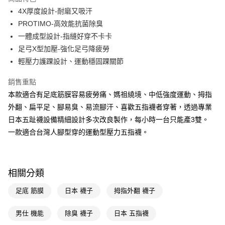
Apple Pay
4X厚度設計-耐磨又吸汗
PROTIMO-高效能抗菌除臭
街口支付
一體成型設計-指縫好穿不卡卡
悠遊付
足弓X型加壓-強化足弓降疲勞
輕壓力護踝設計、運動穩固踝關節
Google Pay
銷售重點
AFTEE先享後付
本款適合有足底筋膜容易疲勞痛、媽祖繞境、中低強度運動、拇指
相關說明
外翻、扁平足、腳易臭、易流腳汗、喜歡五指襪者穿著，透過專業
【關於「AFTEE先享後付」】
AFTEE先享後付是「在收到商品之後才付款」的支付方式。 讓您購物簡單
日本五趾襪設備精細設計多次改良製作，每小時一台只能產3雙。
運送方式
便利好安心！
一款適合台灣人腳型穿的運動型壓力五指襪。
１．簡單：不需註冊會員、不需綁卡、不需儲值。
宅配(廠商直送🚚)
２．便利：只要手機號碼，簡訊認證，即可結帳。
每筆NT$100，滿NT$590(含以上)免運費
３．安心：先確認商品／服務後，再付款。
宅配(離島廠商直送🚚)
【「AFTEE先享後付」結帳流程】
相關分類
１．於結帳方式選擇「AFTEE先享後付」後，將跳轉至「AFTEE先享後付」
每筆NT$300
結帳頁面，進行簡訊認證並確認金額後，即可完成結帳。
足底 筋膜
日本 襪子
拇指外翻 襪子
２．訂單成立數日內，您將收到繳費通知簡訊。
３．收到繳費通知簡訊後14天內，點擊此簡訊中的連結，可透過四大超商／
男仕 機能
除臭 襪子
日本 五指襪
ATM／網路銀行／等多元方式進行付款，方視為交易完成。
※ 請注意：結帳手續完成當下不需立刻繳費，但若您需要取消訂單，請聯絡