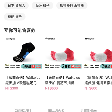
購買商品的店家。未經商家同意取消之訂單仍視為有效，需透過AFTEE先享
日本 台灣人
吸汗 襪子
拇指外翻 五指襪
後付繳納相關費用。
※ 交易是否成功請以「AFTEE先享後付 」之結帳頁面顯示為準，若有關於
機能 襪子
是否繳費成功／繳費後需取消欲退款等相關疑問，請聯繫「AFTEE先享後付
客戶支援中心」
https://netprotections.freshdesk.com/support/home
🔻你可能會喜歡
【注意事項】
１．透過由恩沛科技股份有限公司提供之「AFTEE先享後付」服務完成之交
易，需依本服務之必要範圍內提供個人資料，並將交易相關給付款項請求債
權轉讓予恩沛科技股份有限公司。
２．關於個人資料處理事宜，請瀏覽以下網址：
https://aftee.tw/terms/#terms3
３．未成年的使用者請事先徵得法定代理人或監護人之同意方可使用
「AFTEE先享後付」，若未經同意申辦者引起之損失，本公司不負相關責
任。
４．使用「AFTEE先享後付」時，將依據個別帳號之用戶狀況，依本公司即
時審查核予不同之上限額度；若仍有額度不足之情形，本公司將視審查結果
【廠商直送】Walkplus
【廠商直送】Walkplus
【廠商直送】Walkp
請求用戶進行身份認證。
織步加-A款輕壓足弓
織步加-健將五指襪-2
織步加-健將五指襪
５．嚴禁一人註冊多個帳號或使用他人資訊註冊。若發現惡意使用之情形，
襪-3入-黑23-27
雙入-紅24-28
雙入-紅22-25
NT$300
NT$600
NT$600
恩沛科技股份有限公司將有權停止該用戶之使用額度並採取法律行動。
詳細說明
商品規格
相關推薦