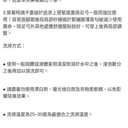
命，若要求完美者請勿下單。
3.穿著時請不要過於追求上管緊度要與足弓一致而強拉使
用！容易造腳跟後段局部紗線過於緊繃變薄易勾破減少使用
壽命。除足弓外其他處應舒適服貼就好，可穿上後再局部調
整。
洗滌方式：
● 使用一般固體或液體家用清潔劑溶於水中之後，浸泡數分
之後再加以搓洗即可。
● 請盡量勿使用漂白劑、螢光增白劑及衣物柔軟精、以免影
響除臭效果。
● 洗滌溫度為25~30度為最適合之洗滌溫度。