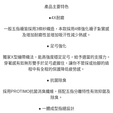
產品主要特色
●4X耐磨
一般五指襪皆採用3條紗織造，本款採用4條強化襪子紮實感
及增加耐磨性並增加吸汗性減少熱感。
● 足弓強化
獨家X型繃帶織法，能高強度穩定足弓，給予適當的支撐力。
穿著感有如無形雙手於足弓處握住，讓你不管採或抬腳的過
程中有全程的保護降低疲勞感。
● 抗菌除臭
採用PROTIMO抗菌消臭纖維，搭配五指分離特性有效抑菌及
除臭。
● 一體成型指縫設計