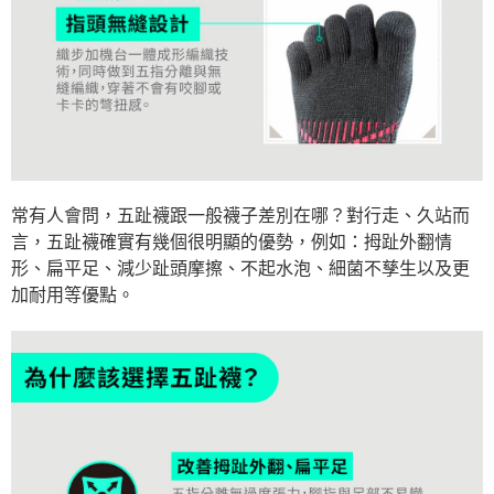
常有人會問，五趾襪跟一般襪子差別在哪？對行走、久站而
言，五趾襪確實有幾個很明顯的優勢，例如：拇趾外翻情
形、扁平足、減少趾頭摩擦、不起水泡、細菌不孳生以及更
加耐用等優點。