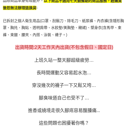
品除商品本身有瑕疵外，
以下商品不適用七天猶豫期的商品服務，經購買
:
後恕無法辦理退換貨
已拆封之個人衛生用品(口罩、刮鬍刀、除毛刀、紙尿褲、內衣褲(含隱形胸
罩、胸扥、胸貼、透明肩帶、水餃墊/美胸墊、襯裙)、塑身衣(含馬甲、束
褲、束腿、腰夾、內搭、泳裝、襪子。)
出貨時間:2天工作天內出貨(不包含假日、國定日)
上班久站一整天腳超級疲勞…
長時間運動又容易起水泡…
穿沒幾次的襪子一下又鬆又垮…
腳臭味道自己也受不了…
進香或繞境走很久腳底容易酸腫痛...
這些問題也困擾著你嗎？