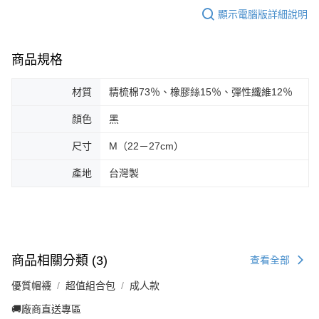
顯示電腦版詳細說明
商品規格
材質
精梳棉73％、橡膠絲15％、彈性纖維12％
顏色
黑
尺寸
M（22－27cm）
產地
台灣製
商品相關分類 (3)
查看全部
優質帽襪
超值組合包
成人款
🚚廠商直送專區