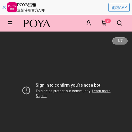
POYA寶雅
開啟APP
立刻使用官方APP
0
1
/
7