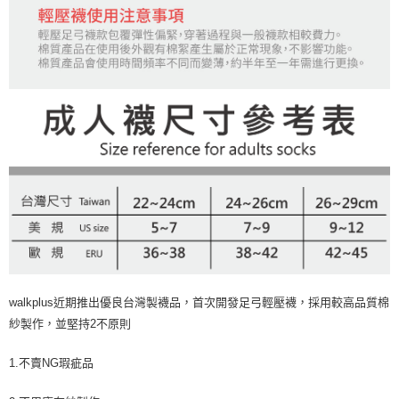
walkplus近期推出優良台灣製襪品，首次開發足弓輕壓襪，採用較高品質棉
紗製作，並堅持2不原則
1.不賣NG瑕疵品