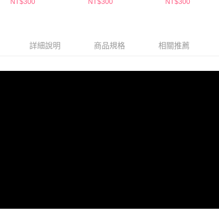
雙入-黑灰-22-24
大3雙入-黑灰-28-31
襪-3入-深灰23-2
NT$300
NT$300
NT$300
詳細說明
商品規格
相關推薦