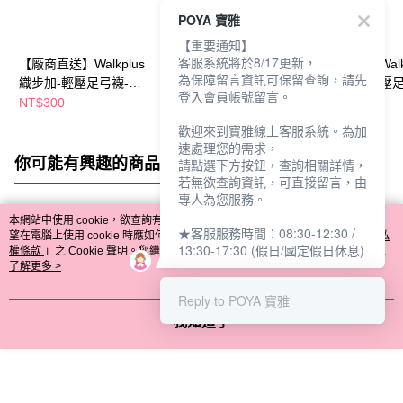
POYA 寶雅
【重要通知】
客服系統將於8/17更新，
【廠商直送】Walkplus
【廠商直送】Walkplus
【廠商直送】Walkp
為保障留言資訊可保留查詢，請先
織步加-輕壓足弓襪-3
織步加-輕壓足弓襪加
織步加-A款輕壓
登入會員帳號留言。
雙入-黑灰-22-24
大3雙入-黑灰-28-31
襪-3入-深灰23-2
NT$300
NT$300
NT$300
歡迎來到寶雅線上客服系統。為加
速處理您的需求，
你可能有興趣的商品
全站排行
請點選下方按鈕，查詢相關詳情，
若無欲查詢資訊，可直接留言，由
專人為您服務。
本網站中使用 cookie，欲查詢有關本網站使用 cookie 方式之詳情，及若您不希
★客服服務時間：08:30-12:30 /
熱門標籤
望在電腦上使用 cookie 時應如何變更電腦的 cookie 設定，請參閱本網站「
隱私
13:30-17:30 (假日/國定假日休息)
權條款
」之 Cookie 聲明。您繼續使用本網站即表示您同意本公司得按本網站使
用條款之 Cookie 聲明使用 cookie。
了解更多 >
Reply to POYA 寶雅
我知道了