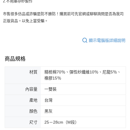
2.不用庫存紗製作
市售很多仿品或詐騙是防不勝防！購買前可先官網或聊聊詢問是否為我司
正版貨品。以免上當受騙。
顯示電腦版詳細說明
商品規格
材質
精梳棉70％、彈性紗纖維10％、尼龍5％、
橡膠15％
內容量
一雙裝
產地
台灣
顏色
黑灰
尺寸
25－28cm（M段）