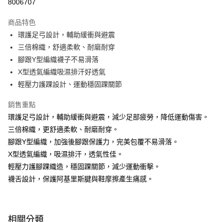
8006707
LINE Pay
商品特色
Apple Pay
環護足弓設計，輔助緩衝與避震
三倍棉織，舒適柔軟、耐磨耐穿
街口支付
腳跟Y型編織襪子不易滑落
悠遊付
X型透氣編織吸濕排汗好透氣
輕壓力護踝設計、運動穩固踝關節
Google Pay
銷售重點
AFTEE先享後付
環護足弓設計，輔助緩衝與避震，減少足部疲勞，降低運動傷害。
相關說明
三倍棉織，更舒適柔軟、耐磨耐穿。
【關於「AFTEE先享後付」】
AFTEE先享後付是「在收到商品之後才付款」的支付方式。 讓您購物簡單
腳跟Y型編織，加強後腳跟保護力，完美包覆不易滑落。
運送方式
便利好安心！
X型透氣編織，吸濕排汗，透氣性佳。
１．簡單：不需註冊會員、不需綁卡、不需儲值。
宅配(廠商直送🚚)
２．便利：只要手機號碼，簡訊認證，即可結帳。
輕壓力護腳踝織造，穩固踝關節，減少運動衝擊。
每筆NT$100，滿NT$590(含以上)免運費
３．安心：先確認商品／服務後，再付款。
襪舌設計，保護阿基里斯腱與鞋摩擦產生痛感。
宅配(離島廠商直送🚚)
【「AFTEE先享後付」結帳流程】
１．於結帳方式選擇「AFTEE先享後付」後，將跳轉至「AFTEE先享後付」
每筆NT$300
結帳頁面，進行簡訊認證並確認金額後，即可完成結帳。
相關分類
２．訂單成立數日內，您將收到繳費通知簡訊。