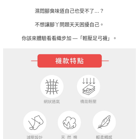
濕悶腳臭味道自己也受不了…？
不想讓腳丫問題天天困擾自己。
你該來體驗看看織步加 —「輕壓足弓襪」。