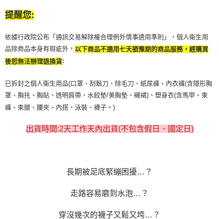
提醒您:
依據行政院公布「通訊交易解除權合理例外情事適用準則」，個人衛生用
品除商品本身有瑕疵外，
以下商品不適用七天猶豫期的商品服務，經購買
:
後恕無法辦理退換貨
已拆封之個人衛生用品(口罩、刮鬍刀、除毛刀、紙尿褲、內衣褲(含隱形胸
罩、胸扥、胸貼、透明肩帶、水餃墊/美胸墊、襯裙)、塑身衣(含馬甲、束
褲、束腿、腰夾、內搭、泳裝、襪子。)
出貨時間:2天工作天內出貨(不包含假日、國定日)
長期被足底緊繃困擾…？
走路容易磨到水泡…？
穿沒幾次的襪子又鬆又垮…？