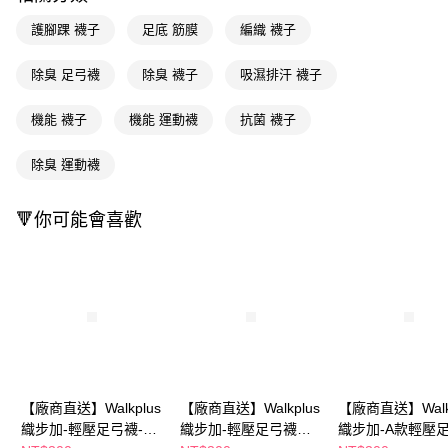
３．收到繳費通知簡訊後14天內，點擊此簡訊中的連結，可透過四大超商／
ATM／網路銀行／等多元方式進行付款，方視為交易完成。
護腳踝 襪子
足底 筋膜
編織 襪子
※ 請注意：結帳手續完成當下不需立刻繳費，但若您需要取消訂單，請聯絡
購買商品的店家。未經商家同意取消之訂單仍視為有效，需透過AFTEE先享
除臭 足弓襪
除臭 襪子
吸濕排汗 襪子
後付繳納相關費用。
※ 交易是否成功請以「AFTEE先享後付 」之結帳頁面顯示為準，若有關於
是否繳費成功／繳費後需取消欲退款等相關疑問，請聯繫「AFTEE先享後付
機能 襪子
機能 運動襪
抗菌 襪子
客戶支援中心」
https://netprotections.freshdesk.com/support/home
除臭 運動襪
【注意事項】
１．透過由恩沛科技股份有限公司提供之「AFTEE先享後付」服務完成之交
易，需依本服務之必要範圍內提供個人資料，並將交易相關給付款項請求債
🔻你可能會喜歡
權轉讓予恩沛科技股份有限公司。
２．關於個人資料處理事宜，請瀏覽以下網址：
https://aftee.tw/terms/#terms3
３．未成年的使用者請事先徵得法定代理人或監護人之同意方可使用
「AFTEE先享後付」，若未經同意申辦者引起之損失，本公司不負相關責
任。
４．使用「AFTEE先享後付」時，將依據個別帳號之用戶狀況，依本公司即
時審查核予不同之上限額度；若仍有額度不足之情形，本公司將視審查結果
請求用戶進行身份認證。
５．嚴禁一人註冊多個帳號或使用他人資訊註冊。若發現惡意使用之情形，
恩沛科技股份有限公司將有權停止該用戶之使用額度並採取法律行動。
【廠商直送】Walkplus
【廠商直送】Walkplus
【廠商直送】Walkp
織步加-輕壓足弓襪-3
織步加-輕壓足弓襪加
織步加-A款輕壓