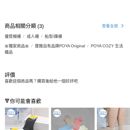
商品相關分類 (3)
查看全部
優質帽襪
成人襪
船型/踝襪
🎀獨家商品🎀
寶雅自有品牌POYA Original
POYA COZY 生活
織品
評價
喜歡這個商品嗎？購買後給他一個好評吧
🔻你可能會喜歡