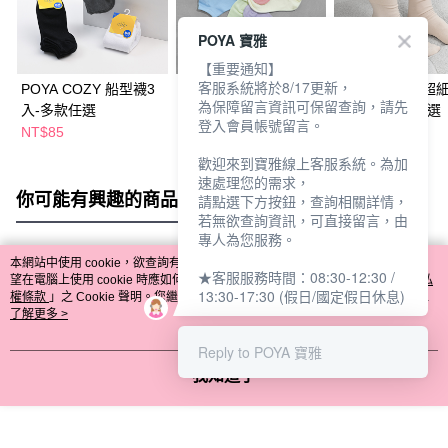
POYA 寶雅
【重要通知】
客服系統將於8/17更新，
POYA COZY 船型襪3
POYA COZY 涼感船
POYA COZY 超
為保障留言資訊可保留查詢，請先
入-多款任選
襪-多款任選
寬口襪-多款任選
登入會員帳號留言。
NT$85
NT$45
NT$49
NT$49
歡迎來到寶雅線上客服系統。為加
速處理您的需求，
你可能有興趣的商品
全站排行
請點選下方按鈕，查詢相關詳情，
若無欲查詢資訊，可直接留言，由
專人為您服務。
本網站中使用 cookie，欲查詢有關本網站使用 cookie 方式之詳情，及若您不希
★客服服務時間：08:30-12:30 /
熱門標籤
望在電腦上使用 cookie 時應如何變更電腦的 cookie 設定，請參閱本網站「
隱私
13:30-17:30 (假日/國定假日休息)
權條款
」之 Cookie 聲明。您繼續使用本網站即表示您同意本公司得按本網站使
用條款之 Cookie 聲明使用 cookie。
了解更多 >
Reply to POYA 寶雅
我知道了