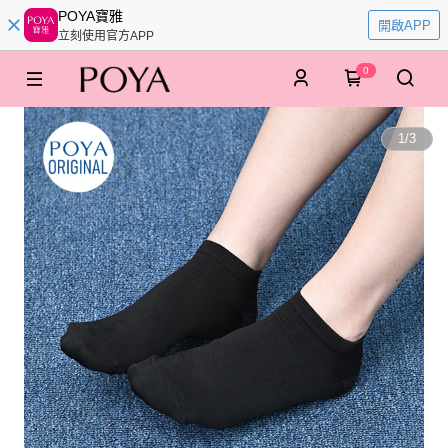
POYA寶雅
開啟APP
立刻使用官方APP
0
1
/
3