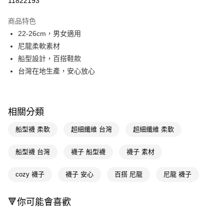
11822193
超商取貨付款
商品特色
LINE Pay
22-26cm，男女適用
尼龍柔軟素材
Apple Pay
船型設計，百搭鞋款
街口支付
台灣在地生產，安心放心
悠遊付
Google Pay
相關分類
AFTEE先享後付
船型襪 柔軟
超細纖維 台灣
超細纖維 柔軟
相關說明
【關於「AFTEE先享後付」】
船型襪 台灣
襪子 船型襪
襪子 素材
即享券
AFTEE先享後付是「在收到商品之後才付款」的支付方式。 讓您購物簡單
便利好安心！
１．簡單：不需註冊會員、不需綁卡、不需儲值。
cozy 襪子
襪子 安心
百搭 尼龍
尼龍 襪子
運送方式
２．便利：只要手機號碼，簡訊認證，即可結帳。
３．安心：先確認商品／服務後，再付款。
全家取貨付款
🔻你可能會喜歡
每筆NT$65，滿NT$390(含以上)免運費
【「AFTEE先享後付」結帳流程】
１．於結帳方式選擇「AFTEE先享後付」後，將跳轉至「AFTEE先享後付」