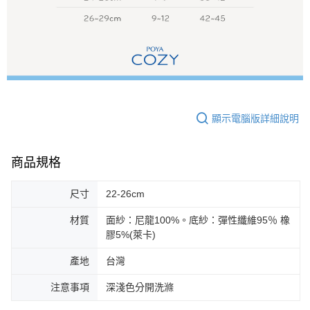
顯示電腦版詳細說明
商品規格
尺寸
22-26cm
材質
面紗：尼龍100%。底紗：彈性纖維95％ 橡
膠5%(萊卡)
產地
台灣
注意事項
深淺色分開洗滌