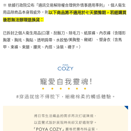
※ 依據行政院公布「通訊交易解除權合理例外情事適用準則」，個人衛生
用品除商品本身瑕疵外，則
以下商品將不適用於七天猶豫期，若經購買
後恕無法辦理退換貨：
已拆封之個人衛生用品(口罩、刮鬍刀、除毛刀、紙尿褲、內衣褲（含隱形
美胸墊、襯裙）、塑身衣（含馬
胸罩、胸扥、胸貼、透明肩帶、水餃墊/
甲、束褲、束腿、腰夾、內搭、泳裝、襪子。）