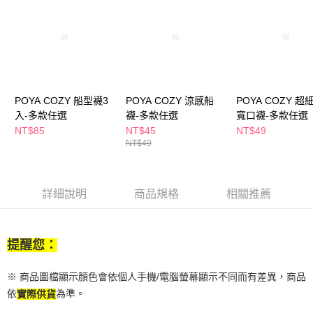
付款後全家取貨
結帳頁面，進行簡訊認證並確認金額後，即可完成結帳。
２．訂單成立數日內，您將收到繳費通知簡訊。
每筆NT$65，滿NT$390(含以上)免運費
３．收到繳費通知簡訊後14天內，點擊此簡訊中的連結，可透過四大超商／
ATM／網路銀行／等多元方式進行付款，方視為交易完成。
萊爾富取貨付款
※ 請注意：結帳手續完成當下不需立刻繳費，但若您需要取消訂單，請聯絡
每筆NT$65，滿NT$490(含以上)免運費
購買商品的店家。未經商家同意取消之訂單仍視為有效，需透過AFTEE先享
後付繳納相關費用。
付款後萊爾富取貨
※ 交易是否成功請以「AFTEE先享後付 」之結帳頁面顯示為準，若有關於
POYA COZY 船型襪3
POYA COZY 涼感船
POYA COZY 超
是否繳費成功／繳費後需取消欲退款等相關疑問，請聯繫「AFTEE先享後付
每筆NT$65，滿NT$490(含以上)免運費
入-多款任選
襪-多款任選
寬口襪-多款任選
客戶支援中心」
https://netprotections.freshdesk.com/support/home
NT$85
NT$45
NT$49
7-11取貨付款
NT$49
【注意事項】
１．透過由恩沛科技股份有限公司提供之「AFTEE先享後付」服務完成之交
每筆NT$65，滿NT$490(含以上)免運費
易，需依本服務之必要範圍內提供個人資料，並將交易相關給付款項請求債
權轉讓予恩沛科技股份有限公司。
付款後7-11取貨
詳細說明
商品規格
相關推薦
２．關於個人資料處理事宜，請瀏覽以下網址：
每筆NT$65，滿NT$490(含以上)免運費
https://aftee.tw/terms/#terms3
３．未成年的使用者請事先徵得法定代理人或監護人之同意方可使用
宅配(本島)
「AFTEE先享後付」，若未經同意申辦者引起之損失，本公司不負相關責
提醒您：
任。
每筆NT$100，滿NT$790(含以上)免運費
４．使用「AFTEE先享後付」時，將依據個別帳號之用戶狀況，依本公司即
時審查核予不同之上限額度；若仍有額度不足之情形，本公司將視審查結果
付款後寶雅門市自取(由倉庫統一出貨)
※ 商品圖檔顯示顏色會依個人手機/電腦螢幕顯示不同而有差異，商品
請求用戶進行身份認證。
每筆NT$80，滿NT$290(含以上)免運費
依
為準。
實際供貨
５．嚴禁一人註冊多個帳號或使用他人資訊註冊。若發現惡意使用之情形，
恩沛科技股份有限公司將有權停止該用戶之使用額度並採取法律行動。