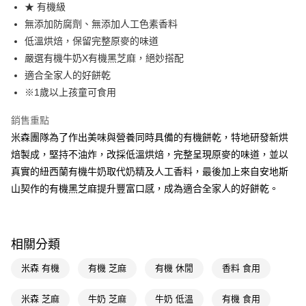
LINE Pay
★ 有機級
無添加防腐劑、無添加人工色素香料
Apple Pay
低溫烘焙，保留完整原麥的味道
街口支付
嚴選有機牛奶X有機黑芝麻，絕妙搭配
適合全家人的好餅乾
悠遊付
※1歲以上孩童可食用
Google Pay
銷售重點
AFTEE先享後付
米森團隊為了作出美味與營養同時具備的有機餅乾，特地研發新烘
相關說明
焙製成，堅持不油炸，改採低溫烘焙，完整呈現原麥的味道，並以
【關於「AFTEE先享後付」】
真實的紐西蘭有機牛奶取代奶精及人工香料，最後加上來自安地斯
即享券
AFTEE先享後付是「在收到商品之後才付款」的支付方式。 讓您購物簡單
便利好安心！
山契作的有機黑芝麻提升豐富口感，成為適合全家人的好餅乾。
１．簡單：不需註冊會員、不需綁卡、不需儲值。
運送方式
２．便利：只要手機號碼，簡訊認證，即可結帳。
３．安心：先確認商品／服務後，再付款。
全家取貨付款
相關分類
每筆NT$65，滿NT$390(含以上)免運費
【「AFTEE先享後付」結帳流程】
１．於結帳方式選擇「AFTEE先享後付」後，將跳轉至「AFTEE先享後付」
米森 有機
有機 芝麻
有機 休閒
香料 食用
付款後全家取貨
結帳頁面，進行簡訊認證並確認金額後，即可完成結帳。
２．訂單成立數日內，您將收到繳費通知簡訊。
每筆NT$65，滿NT$390(含以上)免運費
３．收到繳費通知簡訊後14天內，點擊此簡訊中的連結，可透過四大超商／
米森 芝麻
牛奶 芝麻
牛奶 低溫
有機 食用