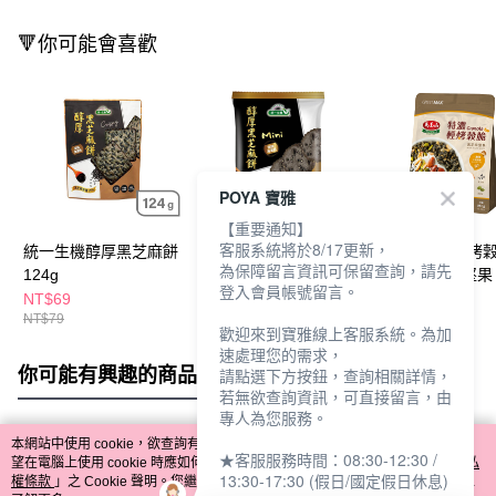
🔻你可能會喜歡
POYA 寶雅
【重要通知】
客服系統將於8/17更新，
統一生機醇厚黑芝麻餅
統一生機醇厚黑芝麻餅
馬玉山特濃輕烤
為保障留言資訊可保留查詢，請先
124g
Mini30g
280g-黑芝麻堅果
登入會員帳號留言。
NT$69
NT$25
NT$109
NT$79
NT$140
歡迎來到寶雅線上客服系統。為加
速處理您的需求，
你可能有興趣的商品
全站排行
請點選下方按鈕，查詢相關詳情，
若無欲查詢資訊，可直接留言，由
專人為您服務。
本網站中使用 cookie，欲查詢有關本網站使用 cookie 方式之詳情，及若您不希
★客服服務時間：08:30-12:30 /
熱門標籤
望在電腦上使用 cookie 時應如何變更電腦的 cookie 設定，請參閱本網站「
隱私
13:30-17:30 (假日/國定假日休息)
權條款
」之 Cookie 聲明。您繼續使用本網站即表示您同意本公司得按本網站使