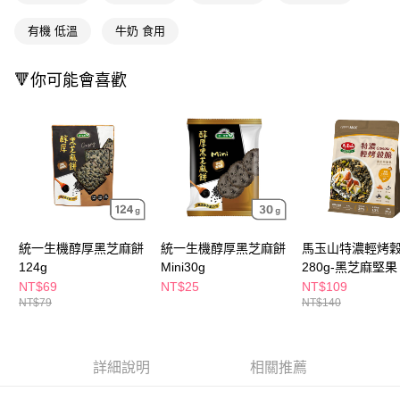
ATM／網路銀行／等多元方式進行付款，方視為交易完成。
萊爾富取貨付款
※ 請注意：結帳手續完成當下不需立刻繳費，但若您需要取消訂單，請聯絡
有機 低溫
牛奶 食用
每筆NT$65，滿NT$490(含以上)免運費
購買商品的店家。未經商家同意取消之訂單仍視為有效，需透過AFTEE先享
後付繳納相關費用。
付款後萊爾富取貨
※ 交易是否成功請以「AFTEE先享後付 」之結帳頁面顯示為準，若有關於
🔻你可能會喜歡
是否繳費成功／繳費後需取消欲退款等相關疑問，請聯繫「AFTEE先享後付
每筆NT$65，滿NT$490(含以上)免運費
客戶支援中心」
https://netprotections.freshdesk.com/support/home
7-11取貨付款
【注意事項】
１．透過由恩沛科技股份有限公司提供之「AFTEE先享後付」服務完成之交
每筆NT$65，滿NT$490(含以上)免運費
易，需依本服務之必要範圍內提供個人資料，並將交易相關給付款項請求債
權轉讓予恩沛科技股份有限公司。
付款後7-11取貨
２．關於個人資料處理事宜，請瀏覽以下網址：
每筆NT$65，滿NT$490(含以上)免運費
https://aftee.tw/terms/#terms3
３．未成年的使用者請事先徵得法定代理人或監護人之同意方可使用
宅配(本島)
「AFTEE先享後付」，若未經同意申辦者引起之損失，本公司不負相關責
統一生機醇厚黑芝麻餅
統一生機醇厚黑芝麻餅
馬玉山特濃輕烤
任。
每筆NT$100，滿NT$790(含以上)免運費
124g
Mini30g
280g-黑芝麻堅果
４．使用「AFTEE先享後付」時，將依據個別帳號之用戶狀況，依本公司即
NT$69
NT$25
NT$109
時審查核予不同之上限額度；若仍有額度不足之情形，本公司將視審查結果
付款後寶雅門市自取(由倉庫統一出貨)
NT$79
NT$140
請求用戶進行身份認證。
每筆NT$80，滿NT$290(含以上)免運費
５．嚴禁一人註冊多個帳號或使用他人資訊註冊。若發現惡意使用之情形，
恩沛科技股份有限公司將有權停止該用戶之使用額度並採取法律行動。
詳細說明
相關推薦