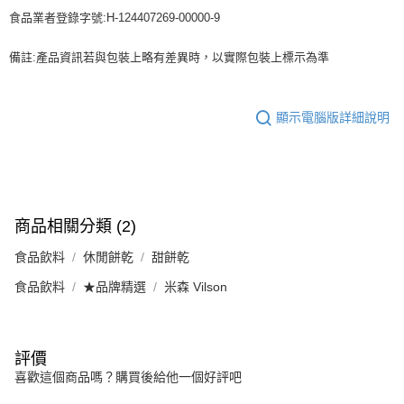
食品業者登錄字號:H-124407269-00000-9
備註:產品資訊若與包裝上略有差異時，以實際包裝上標示為準
顯示電腦版詳細說明
商品相關分類 (2)
食品飲料
休閒餅乾
甜餅乾
食品飲料
★品牌精選
米森 Vilson
評價
喜歡這個商品嗎？購買後給他一個好評吧