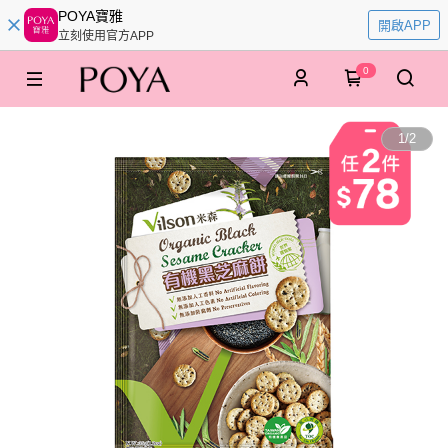
POYA寶雅
開啟APP
立刻使用官方APP
0
1
/
2