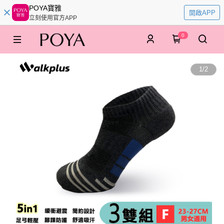
POYA寶雅
開啟APP
立刻使用官方APP
0
1
/
2