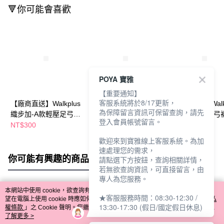
🔻你可能會喜歡
POYA 寶雅
【重要通知】
客服系統將於8/17更新，
【廠商直送】Walkplus
【廠商直送】Walkplus
【廠商直送】Walkp
為保障留言資訊可保留查詢，請先
織步加-A款輕壓足弓
織步加-輕壓足弓襪-3
織步加-輕壓足弓襪
登入會員帳號留言。
襪-3入-淺灰23-27
雙入-黑灰-25-28
雙入-黑灰-22-24
NT$300
NT$300
NT$300
歡迎來到寶雅線上客服系統。為加
速處理您的需求，
你可能有興趣的商品
全站排行
請點選下方按鈕，查詢相關詳情，
若無欲查詢資訊，可直接留言，由
專人為您服務。
本網站中使用 cookie，欲查詢有關本網站使用 cookie 方式之詳情，及若您不希
★客服服務時間：08:30-12:30 /
熱門標籤
望在電腦上使用 cookie 時應如何變更電腦的 cookie 設定，請參閱本網站「
隱私
13:30-17:30 (假日/國定假日休息)
權條款
」之 Cookie 聲明。您繼續使用本網站即表示您同意本公司得按本網站使
用條款之 Cookie 聲明使用 cookie。
了解更多 >