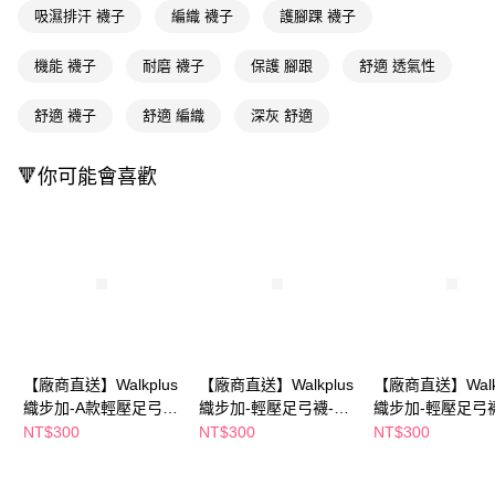
ATM／網路銀行／等多元方式進行付款，方視為交易完成。
吸濕排汗 襪子
編織 襪子
護腳踝 襪子
※ 請注意：結帳手續完成當下不需立刻繳費，但若您需要取消訂單，請聯絡
購買商品的店家。未經商家同意取消之訂單仍視為有效，需透過AFTEE先享
機能 襪子
耐磨 襪子
保護 腳跟
舒適 透氣性
後付繳納相關費用。
※ 交易是否成功請以「AFTEE先享後付 」之結帳頁面顯示為準，若有關於
是否繳費成功／繳費後需取消欲退款等相關疑問，請聯繫「AFTEE先享後付
舒適 襪子
舒適 編織
深灰 舒適
客戶支援中心」
https://netprotections.freshdesk.com/support/home
🔻你可能會喜歡
【注意事項】
１．透過由恩沛科技股份有限公司提供之「AFTEE先享後付」服務完成之交
易，需依本服務之必要範圍內提供個人資料，並將交易相關給付款項請求債
權轉讓予恩沛科技股份有限公司。
２．關於個人資料處理事宜，請瀏覽以下網址：
https://aftee.tw/terms/#terms3
３．未成年的使用者請事先徵得法定代理人或監護人之同意方可使用
「AFTEE先享後付」，若未經同意申辦者引起之損失，本公司不負相關責
任。
４．使用「AFTEE先享後付」時，將依據個別帳號之用戶狀況，依本公司即
時審查核予不同之上限額度；若仍有額度不足之情形，本公司將視審查結果
【廠商直送】Walkplus
【廠商直送】Walkplus
【廠商直送】Walkp
請求用戶進行身份認證。
織步加-A款輕壓足弓
織步加-輕壓足弓襪-3
織步加-輕壓足弓襪
５．嚴禁一人註冊多個帳號或使用他人資訊註冊。若發現惡意使用之情形，
襪-3入-淺灰23-27
雙入-黑灰-25-28
雙入-黑灰-22-24
NT$300
NT$300
NT$300
恩沛科技股份有限公司將有權停止該用戶之使用額度並採取法律行動。