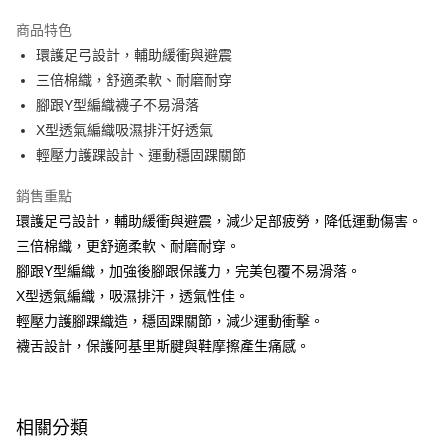
LINE Pay
商品特色
Apple Pay
環護足弓設計，輔助緩衝與避震
三倍棉織，舒適柔軟、耐磨耐穿
街口支付
腳跟Y型編織襪子不易滑落
悠遊付
X型透氣編織吸濕排汗好透氣
輕壓力護踝設計、運動穩固踝關節
Google Pay
銷售重點
AFTEE先享後付
環護足弓設計，輔助緩衝與避震，減少足部疲勞，降低運動傷害。
相關說明
三倍棉織，更舒適柔軟、耐磨耐穿。
【關於「AFTEE先享後付」】
AFTEE先享後付是「在收到商品之後才付款」的支付方式。 讓您購物簡單
腳跟Y型編織，加強後腳跟保護力，完美包覆不易滑落。
運送方式
便利好安心！
X型透氣編織，吸濕排汗，透氣性佳。
１．簡單：不需註冊會員、不需綁卡、不需儲值。
宅配(廠商直送🚚)
２．便利：只要手機號碼，簡訊認證，即可結帳。
輕壓力護腳踝織造，穩固踝關節，減少運動衝擊。
每筆NT$100，滿NT$590(含以上)免運費
３．安心：先確認商品／服務後，再付款。
襪舌設計，保護阿基里斯腱與鞋摩擦產生痛感。
宅配(離島廠商直送🚚)
【「AFTEE先享後付」結帳流程】
１．於結帳方式選擇「AFTEE先享後付」後，將跳轉至「AFTEE先享後付」
每筆NT$300
結帳頁面，進行簡訊認證並確認金額後，即可完成結帳。
相關分類
２．訂單成立數日內，您將收到繳費通知簡訊。
３．收到繳費通知簡訊後14天內，點擊此簡訊中的連結，可透過四大超商／