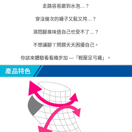
走路容易磨到水泡…？
穿沒幾次的襪子又鬆又垮…？
濕悶腳臭味道自己也受不了…？
不想讓腳丫問題天天困擾自己。
你該來體驗看看織步加 —「輕壓足弓襪」。