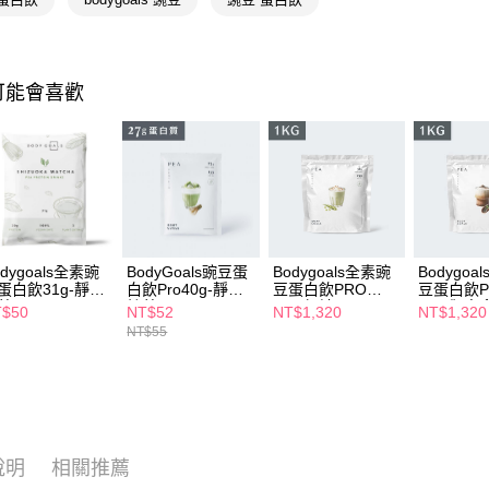
相關說明
【關於「A
即享券
AFTEE
便利好安
１．簡單
可能會喜歡
２．便利
運送方式
３．安心
全家取貨
【「AFT
每筆NT$6
１．於結帳
付」結帳
付款後全
２．訂單
３．收到繳
每筆NT$6
／ATM／
odygoals全素豌
BodyGoals豌豆蛋
Bodygoals全素豌
Bodygoa
※ 請注意
蛋白飲31g-靜岡
白飲Pro40g-靜岡
豆蛋白飲PRO
豆蛋白飲P
萊爾富取
絡購買商品
茶
抹茶
1kg-無糖
1kg-觀音
T$50
NT$52
NT$1,320
NT$1,320
先享後付
每筆NT$6
NT$55
※ 交易是
是否繳費成
付款後萊
付客戶支
每筆NT$6
【注意事
7-11取貨
１．透過由
交易，需
每筆NT$6
說明
相關推薦
求債權轉