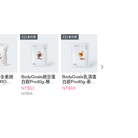
FTEE先享後付」】
先享後付是「在收到商品之後才付款」的支付方式。 讓您購物簡單
心！
：不需註冊會員、不需綁卡、不需儲值。
：只要手機號碼，簡訊認證，即可結帳。
：先確認商品／服務後，再付款。
付款
EE先享後付」結帳流程】
5，滿NT$390(含以上)免運費
方式選擇「AFTEE先享後付」後，將跳轉至「AFTEE先享後
頁面，進行簡訊認證並確認金額後，即可完成結帳。
家取貨
成立數日內，您將收到繳費通知簡訊。
費通知簡訊後14天內，點擊此簡訊中的連結，可透過四大超商
5，滿NT$390(含以上)免運費
網路銀行／等多元方式進行付款，方視為交易完成。
ls全素豌
BodyGoals豌豆蛋
BodyGoals乳清蛋
BodyGoals乳清蛋
：結帳手續完成當下不需立刻繳費，但若您需要取消訂單，請聯
RO
白飲Pro40g-榛果
白飲Pro40g-泰式
白飲Pro40g-黑糖
貨付款
的店家。未經商家同意取消之訂單仍視為有效，需透過AFTEE
拿鐵
可可
奶茶
奶茶
NT$52
NT$69
NT$69
繳納相關費用。
5，滿NT$490(含以上)免運費
NT$55
否成功請以「AFTEE先享後付 」之結帳頁面顯示為準，若有關於
功／繳費後需取消欲退款等相關疑問，請聯繫「AFTEE先享後
爾富取貨
援中心」
https://netprotections.freshdesk.com/support/home
5，滿NT$490(含以上)免運費
項】
付款
恩沛科技股份有限公司提供之「AFTEE先享後付」服務完成之
依本服務之必要範圍內提供個人資料，並將交易相關給付款項請
5，滿NT$490(含以上)免運費
讓予恩沛科技股份有限公司。