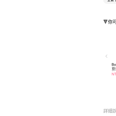
🔻你
B
豆
抹
N
詳細