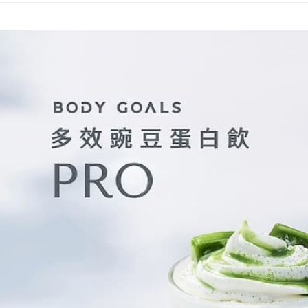
２．關於
付款後7-1
https://aft
每筆NT$6
３．未成
「AFTE
宅配(本島)
任。
４．使用「
每筆NT$1
即時審查
結果請求
付款後寶雅
５．嚴禁
每筆NT$8
形，恩沛
動。