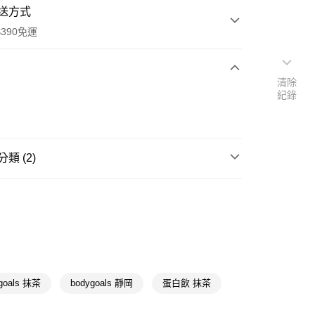
送方式
390免運
清除
紀錄
次付款
付款
類 (2)
運動蛋白館
蛋白粉/奶昔/即飲蛋白
★品牌精選
Bodygoals 運動蛋白
y
goals 抹茶
bodygoals 靜岡
蛋白飲 抹茶
享後付