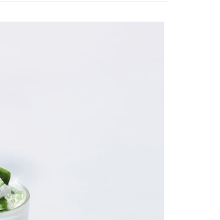
個人資料處理事宜，請瀏覽以下網址：
1取貨
ee.tw/terms/#terms3
5，滿NT$490(含以上)免運費
年的使用者請事先徵得法定代理人或監護人之同意方可使用
E先享後付」，若未經同意申辦者引起之損失，本公司不負相關責
AFTEE先享後付」時，將依據個別帳號之用戶狀況，依本公司
00，滿NT$790(含以上)免運費
核予不同之上限額度；若仍有額度不足之情形，本公司將視審查
用戶進行身份認證。
門市自取(由倉庫統一出貨)
一人註冊多個帳號或使用他人資訊註冊。若發現惡意使用之情
0，滿NT$290(含以上)免運費
科技股份有限公司將有權停止該用戶之使用額度並採取法律行