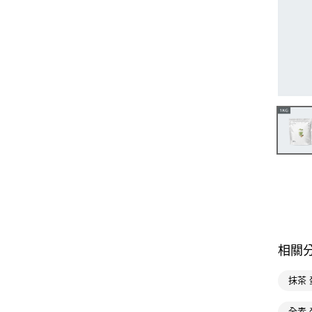
相關
抹茶 
全素