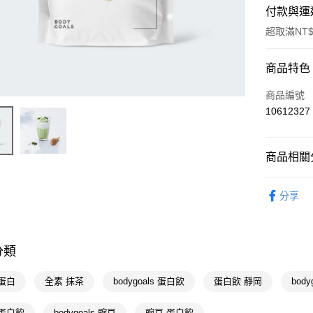
付款與運
超取滿NT$
付款方式
商品特色
POYA支付
商品編號
10612327
信用卡一
超商取貨
商品相關分
LINE Pay
食品飲料
分享
Apple Pay
食品飲料
街口支付
悠遊付
分類
Google Pa
蛋白
全素 抹茶
bodygoals 蛋白飲
蛋白飲 靜岡
body
AFTEE先
 蛋白飲
bodygoals 豌豆
豌豆 蛋白飲