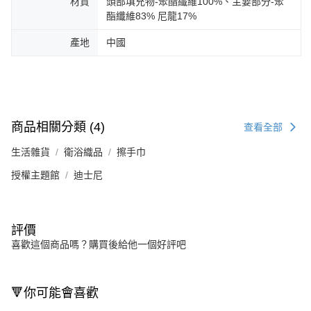
材質
頭部填充物-聚酯纖維100%、主要部分-聚
酯纖維83% 尼龍17%
產地
中國
商品相關分類 (4)
查看全部
生活雜貨
衛浴織品
擦手巾
授權主題館
迪士尼
評價
喜歡這個商品嗎？購買後給他一個好評吧
🔻你可能會喜歡