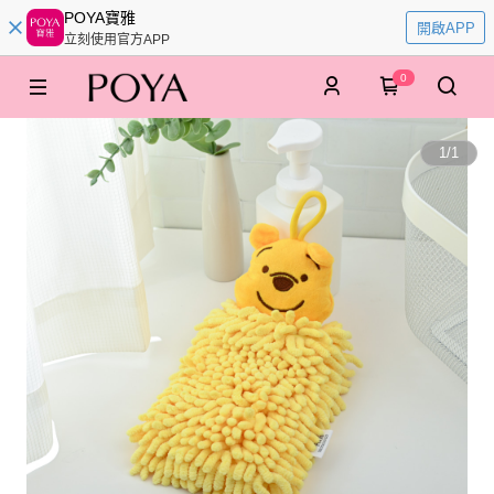
POYA寶雅
開啟APP
立刻使用官方APP
0
1
/
1