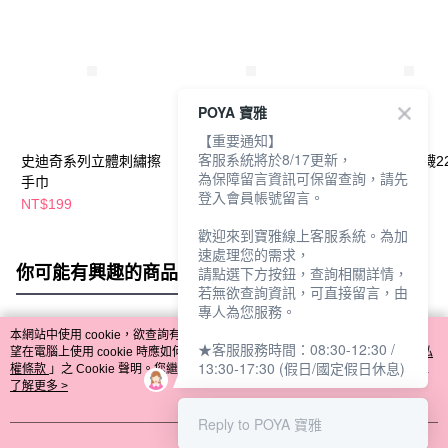
POYA 寶雅
【重要通知】
客服系統將於8/17更新，
史迪奇系列立體刺繡擦
小熊維尼系列童巾
小熊維尼長筒襪22
為保障留言資訊可保留查詢，請先
手巾
27*54cm
26cm
登入會員帳號留言。
NT$199
NT$69
NT$99
歡迎來到寶雅線上客服系統。為加
速處理您的需求，
你可能有興趣的商品
全站排行
請點選下方按鈕，查詢相關詳情，
若無欲查詢資訊，可直接留言，由
專人為您服務。
本網站中使用 cookie，欲查詢有關本網站使用 cookie 方式之詳情，及若您不希
★客服服務時間：08:30-12:30 /
熱門標籤
望在電腦上使用 cookie 時應如何變更電腦的 cookie 設定，請參閱本網站「
隱私
13:30-17:30 (假日/國定假日休息)
權條款
」之 Cookie 聲明。您繼續使用本網站即表示您同意本公司得按本網站使
用條款之 Cookie 聲明使用 cookie。
了解更多 >
Reply to POYA 寶雅
我知道了