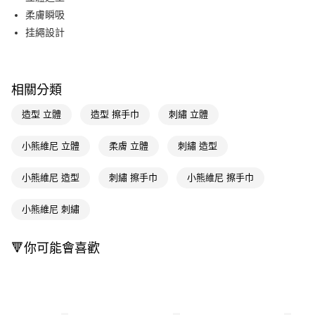
柔膚瞬吸
Apple Pay
挂繩設計
街口支付
悠遊付
相關分類
Google Pay
造型 立體
造型 擦手巾
刺繡 立體
AFTEE先享後付
相關說明
小熊維尼 立體
柔膚 立體
刺繡 造型
【關於「AFTEE先享後付」】
即享券
AFTEE先享後付是「在收到商品之後才付款」的支付方式。 讓您購物簡單
小熊維尼 造型
刺繡 擦手巾
小熊維尼 擦手巾
便利好安心！
１．簡單：不需註冊會員、不需綁卡、不需儲值。
運送方式
２．便利：只要手機號碼，簡訊認證，即可結帳。
小熊維尼 刺繡
３．安心：先確認商品／服務後，再付款。
全家取貨付款
每筆NT$65，滿NT$390(含以上)免運費
【「AFTEE先享後付」結帳流程】
🔻你可能會喜歡
１．於結帳方式選擇「AFTEE先享後付」後，將跳轉至「AFTEE先享後付」
付款後全家取貨
結帳頁面，進行簡訊認證並確認金額後，即可完成結帳。
２．訂單成立數日內，您將收到繳費通知簡訊。
每筆NT$65，滿NT$390(含以上)免運費
３．收到繳費通知簡訊後14天內，點擊此簡訊中的連結，可透過四大超商／
ATM／網路銀行／等多元方式進行付款，方視為交易完成。