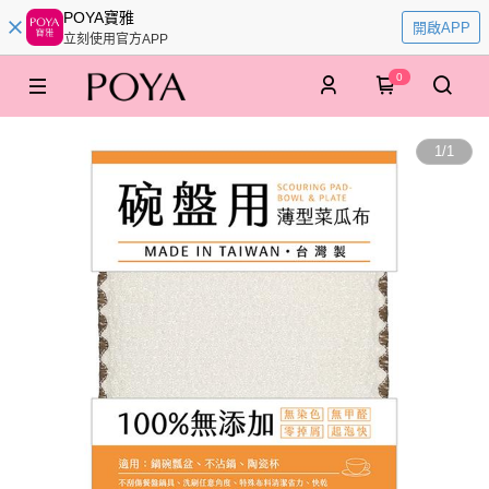
POYA寶雅
開啟APP
立刻使用官方APP
0
1
/
1