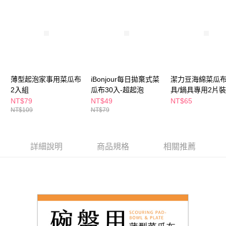
ATM／網路銀行／等多元方式進行付款，方視為交易完成。
萊爾富取貨付款
※ 請注意：結帳手續完成當下不需立刻繳費，但若您需要取消訂單，請聯絡
每筆NT$65，滿NT$490(含以上)免運費
購買商品的店家。未經商家同意取消之訂單仍視為有效，需透過AFTEE先享
後付繳納相關費用。
付款後萊爾富取貨
※ 交易是否成功請以「AFTEE先享後付 」之結帳頁面顯示為準，若有關於
是否繳費成功／繳費後需取消欲退款等相關疑問，請聯繫「AFTEE先享後付
每筆NT$65，滿NT$490(含以上)免運費
客戶支援中心」
https://netprotections.freshdesk.com/support/home
7-11取貨付款
【注意事項】
薄型起泡家事用菜瓜布
iBonjour每日拋棄式菜
潔力豆海綿菜瓜布
１．透過由恩沛科技股份有限公司提供之「AFTEE先享後付」服務完成之交
每筆NT$65，滿NT$490(含以上)免運費
2入組
瓜布30入-超起泡
具/鍋具專用2片裝
易，需依本服務之必要範圍內提供個人資料，並將交易相關給付款項請求債
NT$79
NT$49
NT$65
權轉讓予恩沛科技股份有限公司。
付款後7-11取貨
NT$109
NT$79
２．關於個人資料處理事宜，請瀏覽以下網址：
每筆NT$65，滿NT$490(含以上)免運費
https://aftee.tw/terms/#terms3
３．未成年的使用者請事先徵得法定代理人或監護人之同意方可使用
宅配(本島)
「AFTEE先享後付」，若未經同意申辦者引起之損失，本公司不負相關責
詳細說明
商品規格
相關推薦
任。
每筆NT$100，滿NT$790(含以上)免運費
４．使用「AFTEE先享後付」時，將依據個別帳號之用戶狀況，依本公司即
時審查核予不同之上限額度；若仍有額度不足之情形，本公司將視審查結果
付款後寶雅門市自取(由倉庫統一出貨)
請求用戶進行身份認證。
每筆NT$80，滿NT$290(含以上)免運費
５．嚴禁一人註冊多個帳號或使用他人資訊註冊。若發現惡意使用之情形，
恩沛科技股份有限公司將有權停止該用戶之使用額度並採取法律行動。