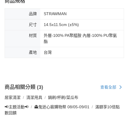
商品規格
品牌
STRAWMAN
尺寸
14.5x11.5cm (±5%)
材質
外層-100% PA聚醯胺 內層-100% PU聚氨
酯
產地
台灣
商品相關分類 (3)
查看全部
居家清潔
清潔用具
鍋刷/杯刷/菜瓜布
📢主題活動📢
👻鬼迷心竅購物祭 08/05-09/01
滿額享10倍點
數回饋