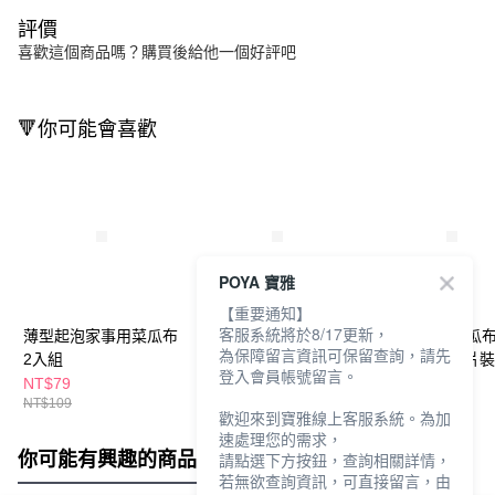
評價
喜歡這個商品嗎？購買後給他一個好評吧
🔻你可能會喜歡
POYA 寶雅
【重要通知】
客服系統將於8/17更新，
薄型起泡家事用菜瓜布
iBonjour每日拋棄式菜
潔力豆海綿菜瓜布
為保障留言資訊可保留查詢，請先
2入組
瓜布30入-超起泡
具/鍋具專用2片裝
登入會員帳號留言。
NT$79
NT$49
NT$65
NT$109
NT$79
歡迎來到寶雅線上客服系統。為加
速處理您的需求，
你可能有興趣的商品
全站排行
請點選下方按鈕，查詢相關詳情，
若無欲查詢資訊，可直接留言，由