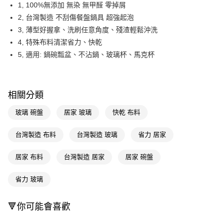
LINE Pay
1, 100%無添加 無染 無甲醛 零掉屑
2, 台灣製造 不刮傷餐盤鍋具 超強起泡
Apple Pay
3, 薄型好握拿、洗刷任意角度、殘渣輕鬆沖洗
街口支付
4, 特殊布料清潔省力、快乾
5, 適用: 鍋碗瓢盆、不沾鍋、玻璃杯、馬克杯
悠遊付
Google Pay
AFTEE先享後付
相關分類
相關說明
玻璃 碗盤
居家 玻璃
快乾 布料
【關於「AFTEE先享後付」】
即享券
AFTEE先享後付是「在收到商品之後才付款」的支付方式。 讓您購物簡單
台灣製造 布料
台灣製造 玻璃
省力 居家
便利好安心！
１．簡單：不需註冊會員、不需綁卡、不需儲值。
運送方式
２．便利：只要手機號碼，簡訊認證，即可結帳。
居家 布料
台灣製造 居家
居家 碗盤
３．安心：先確認商品／服務後，再付款。
全家取貨付款
每筆NT$65，滿NT$390(含以上)免運費
省力 玻璃
【「AFTEE先享後付」結帳流程】
１．於結帳方式選擇「AFTEE先享後付」後，將跳轉至「AFTEE先享後付」
付款後全家取貨
結帳頁面，進行簡訊認證並確認金額後，即可完成結帳。
🔻你可能會喜歡
２．訂單成立數日內，您將收到繳費通知簡訊。
每筆NT$65，滿NT$390(含以上)免運費
３．收到繳費通知簡訊後14天內，點擊此簡訊中的連結，可透過四大超商／