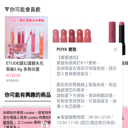
🔻你可能會喜歡
POYA 寶雅
【重要通知】
客服系統將於8/17更新，
ETUDE膜幻濾鏡水光
ETUDE絲絨慕斯軟唇
卡翠絲柔霧典雅
為保障留言資訊可保留查詢，請先
唇釉3.8g-多款任選
泥4g-多款任選
膏3g-多款任選
登入會員帳號留言。
NT$290
NT$340
NT$199
NT$390
NT$400
歡迎來到寶雅線上客服系統。為加
速處理您的需求，
你可能有興趣的商品
全站排行
請點選下方按鈕，查詢相關詳情，
若無欲查詢資訊，可直接留言，由
專人為您服務。
本網站中使用 cookie，欲查詢有關本網站使用 cookie 方式之詳情，及若您不希
★客服服務時間：08:30-12:30 /
熱門標籤
望在電腦上使用 cookie 時應如何變更電腦的 cookie 設定，請參閱本網站「
隱私
13:30-17:30 (假日/國定假日休息)
權條款
」之 Cookie 聲明。您繼續使用本網站即表示您同意本公司得按本網站使
用條款之 Cookie 聲明使用 cookie。
了解更多 >