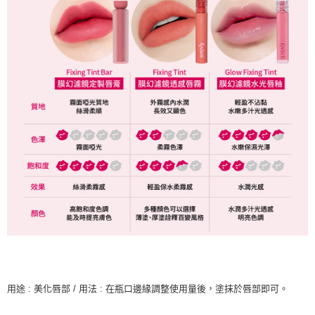
用途 : 美化唇部 / 用法 : 在瓶口邊緣調整使用量後，塗抹於唇部即可。