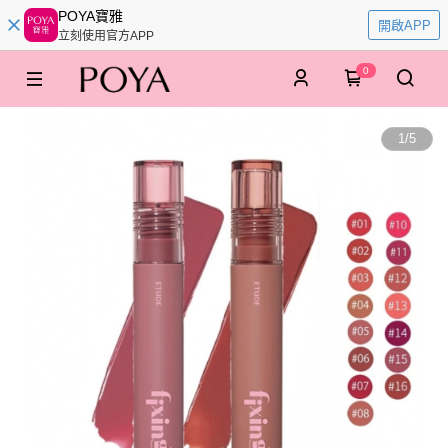
POYA寶雅
開啟APP
立刻使用官方APP
0
1
/
5