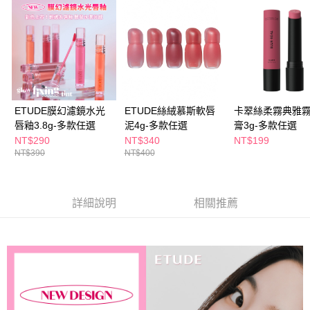
付款後全家取貨
結帳頁面，進行簡訊認證並確認金額後，即可完成結帳。
２．訂單成立數日內，您將收到繳費通知簡訊。
每筆NT$65，滿NT$390(含以上)免運費
３．收到繳費通知簡訊後14天內，點擊此簡訊中的連結，可透過四大超商／
ATM／網路銀行／等多元方式進行付款，方視為交易完成。
萊爾富取貨付款
※ 請注意：結帳手續完成當下不需立刻繳費，但若您需要取消訂單，請聯絡
每筆NT$65，滿NT$490(含以上)免運費
購買商品的店家。未經商家同意取消之訂單仍視為有效，需透過AFTEE先享
後付繳納相關費用。
付款後萊爾富取貨
※ 交易是否成功請以「AFTEE先享後付 」之結帳頁面顯示為準，若有關於
是否繳費成功／繳費後需取消欲退款等相關疑問，請聯繫「AFTEE先享後付
ETUDE膜幻濾鏡水光
ETUDE絲絨慕斯軟唇
卡翠絲柔霧典雅
每筆NT$65，滿NT$490(含以上)免運費
客戶支援中心」
https://netprotections.freshdesk.com/support/home
唇釉3.8g-多款任選
泥4g-多款任選
膏3g-多款任選
7-11取貨付款
NT$290
NT$340
NT$199
【注意事項】
NT$390
NT$400
１．透過由恩沛科技股份有限公司提供之「AFTEE先享後付」服務完成之交
每筆NT$65，滿NT$490(含以上)免運費
易，需依本服務之必要範圍內提供個人資料，並將交易相關給付款項請求債
權轉讓予恩沛科技股份有限公司。
付款後7-11取貨
２．關於個人資料處理事宜，請瀏覽以下網址：
每筆NT$65，滿NT$490(含以上)免運費
詳細說明
相關推薦
https://aftee.tw/terms/#terms3
３．未成年的使用者請事先徵得法定代理人或監護人之同意方可使用
宅配(本島)
「AFTEE先享後付」，若未經同意申辦者引起之損失，本公司不負相關責
任。
每筆NT$100，滿NT$790(含以上)免運費
４．使用「AFTEE先享後付」時，將依據個別帳號之用戶狀況，依本公司即
時審查核予不同之上限額度；若仍有額度不足之情形，本公司將視審查結果
付款後寶雅門市自取(由倉庫統一出貨)
請求用戶進行身份認證。
每筆NT$80，滿NT$290(含以上)免運費
５．嚴禁一人註冊多個帳號或使用他人資訊註冊。若發現惡意使用之情形，
恩沛科技股份有限公司將有權停止該用戶之使用額度並採取法律行動。