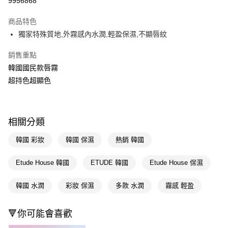
9956868
超商取貨付款
商品特色
LINE Pay
獨家特殊質地,外霧感內水潤,輕盈保濕,不顯唇紋
Apple Pay
銷售重點
韓國國民款唇霧
街口支付
超持色超顯色
悠遊付
Google Pay
相關分類
AFTEE先享後付
相關說明
韓國 彩妝
韓國 保濕
熱銷 韓國
【關於「AFTEE先享後付」】
即享券
AFTEE先享後付是「在收到商品之後才付款」的支付方式。 讓您購物簡單
Etude House 韓國
ETUDE 韓國
Etude House 保濕
便利好安心！
１．簡單：不需註冊會員、不需綁卡、不需儲值。
運送方式
韓國 水潤
彩妝 保濕
多款 水潤
霧感 輕盈
２．便利：只要手機號碼，簡訊認證，即可結帳。
３．安心：先確認商品／服務後，再付款。
全家取貨付款
每筆NT$65，滿NT$390(含以上)免運費
🔻你可能會喜歡
【「AFTEE先享後付」結帳流程】
１．於結帳方式選擇「AFTEE先享後付」後，將跳轉至「AFTEE先享後付」