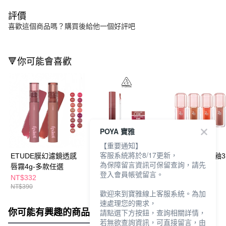
評價
喜歡這個商品嗎？購買後給他一個好評吧
🔻你可能會喜歡
POYA 寶雅
【重要通知】
客服系統將於8/17更新，
ETUDE膜幻濾鏡透感
3CE 水滴晶亮唇釉
Za果凍水光唇釉3.
為保障留言資訊可保留查詢，請先
唇霧4g-多款任選
3.8g-多款任選
多款任選
登入會員帳號留言。
NT$332
NT$425
NT$255
NT$390
NT$500
NT$300
歡迎來到寶雅線上客服系統。為加
速處理您的需求，
你可能有興趣的商品
全站排行
請點選下方按鈕，查詢相關詳情，
若無欲查詢資訊，可直接留言，由