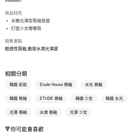
9956867
超商取貨付款
商品特色
LINE Pay
水嫩光澤型唇釉首選
打造少女嘟嘟唇
Apple Pay
銷售重點
街口支付
輕透性唇釉,散發水潤光澤感
悠遊付
Google Pay
相關分類
AFTEE先享後付
相關說明
韓國 彩妝
Etude House 唇釉
水光 唇釉
【關於「AFTEE先享後付」】
即享券
AFTEE先享後付是「在收到商品之後才付款」的支付方式。 讓您購物簡單
韓國 唇釉
ETUDE 唇釉
韓國 少女
韓國 水光
便利好安心！
１．簡單：不需註冊會員、不需綁卡、不需儲值。
運送方式
光澤 唇釉
水潤 唇釉
光澤 少女
２．便利：只要手機號碼，簡訊認證，即可結帳。
３．安心：先確認商品／服務後，再付款。
全家取貨付款
每筆NT$65，滿NT$390(含以上)免運費
🔻你可能會喜歡
【「AFTEE先享後付」結帳流程】
１．於結帳方式選擇「AFTEE先享後付」後，將跳轉至「AFTEE先享後付」