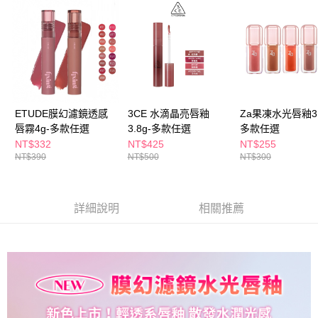
付款後全家取貨
結帳頁面，進行簡訊認證並確認金額後，即可完成結帳。
２．訂單成立數日內，您將收到繳費通知簡訊。
每筆NT$65，滿NT$390(含以上)免運費
３．收到繳費通知簡訊後14天內，點擊此簡訊中的連結，可透過四大超商／
ATM／網路銀行／等多元方式進行付款，方視為交易完成。
萊爾富取貨付款
※ 請注意：結帳手續完成當下不需立刻繳費，但若您需要取消訂單，請聯絡
每筆NT$65，滿NT$490(含以上)免運費
購買商品的店家。未經商家同意取消之訂單仍視為有效，需透過AFTEE先享
後付繳納相關費用。
付款後萊爾富取貨
※ 交易是否成功請以「AFTEE先享後付 」之結帳頁面顯示為準，若有關於
是否繳費成功／繳費後需取消欲退款等相關疑問，請聯繫「AFTEE先享後付
ETUDE膜幻濾鏡透感
3CE 水滴晶亮唇釉
Za果凍水光唇釉3.
每筆NT$65，滿NT$490(含以上)免運費
客戶支援中心」
https://netprotections.freshdesk.com/support/home
唇霧4g-多款任選
3.8g-多款任選
多款任選
7-11取貨付款
NT$332
NT$425
NT$255
【注意事項】
NT$390
NT$500
NT$300
１．透過由恩沛科技股份有限公司提供之「AFTEE先享後付」服務完成之交
每筆NT$65，滿NT$490(含以上)免運費
易，需依本服務之必要範圍內提供個人資料，並將交易相關給付款項請求債
權轉讓予恩沛科技股份有限公司。
付款後7-11取貨
２．關於個人資料處理事宜，請瀏覽以下網址：
每筆NT$65，滿NT$490(含以上)免運費
詳細說明
相關推薦
https://aftee.tw/terms/#terms3
３．未成年的使用者請事先徵得法定代理人或監護人之同意方可使用
宅配(本島)
「AFTEE先享後付」，若未經同意申辦者引起之損失，本公司不負相關責
任。
每筆NT$100，滿NT$790(含以上)免運費
４．使用「AFTEE先享後付」時，將依據個別帳號之用戶狀況，依本公司即
時審查核予不同之上限額度；若仍有額度不足之情形，本公司將視審查結果
付款後寶雅門市自取(由倉庫統一出貨)
請求用戶進行身份認證。
每筆NT$80，滿NT$290(含以上)免運費
５．嚴禁一人註冊多個帳號或使用他人資訊註冊。若發現惡意使用之情形，
恩沛科技股份有限公司將有權停止該用戶之使用額度並採取法律行動。