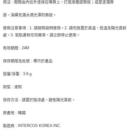
用法 : 輕輕由內往外塗抹在嘴唇上，打造漸層感唇妝；或是塗滿唇
部，演繹充滿水潤光澤的唇妝。
使用注意事項 : 1. 請按照說明使用。2. 請勿放置於高溫、低溫及陽光直射
處。3. 若肌膚有任何異常，請立即停止使用。
有效期間 : 24M
保存期限及批號 : 標示於產品
容量/淨重 : 3.8 g
劑型 : 液劑
保存方法 : 請置於陰涼處，避免陽光直射。
原產地 : 韓國
製造商 : INTERCOS KOREA INC.