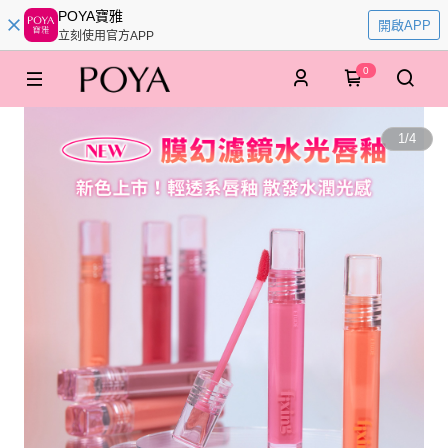
POYA寶雅
開啟APP
立刻使用官方APP
0
1
/
4