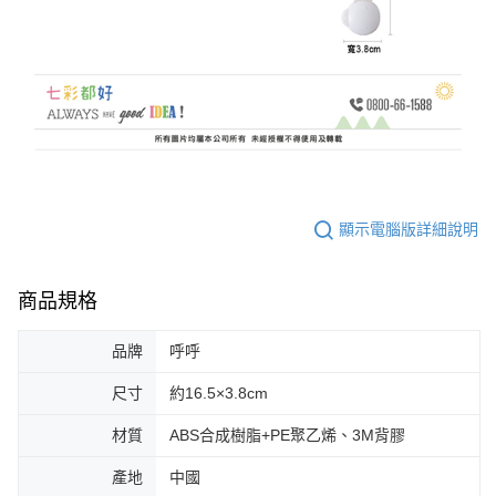
顯示電腦版詳細說明
商品規格
品牌
呼呼
尺寸
約16.5×3.8cm
材質
ABS合成樹脂+PE聚乙烯、3M背膠
產地
中國