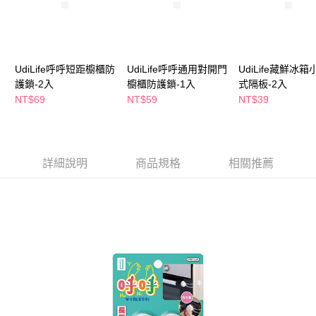
萊爾富取貨付款
※ 請注意：結帳手續完成當下不需立刻繳費，但若您需要取消訂單，請聯絡
每筆NT$65，滿NT$490(含以上)免運費
購買商品的店家。未經商家同意取消之訂單仍視為有效，需透過AFTEE先享
後付繳納相關費用。
付款後萊爾富取貨
※ 交易是否成功請以「AFTEE先享後付 」之結帳頁面顯示為準，若有關於
是否繳費成功／繳費後需取消欲退款等相關疑問，請聯繫「AFTEE先享後付
每筆NT$65，滿NT$490(含以上)免運費
UdiLife呼呼短距櫥櫃防
UdiLife呼呼通用對開門
UdiLife藏鮮冰
客戶支援中心」
https://netprotections.freshdesk.com/support/home
護鎖-2入
櫥櫃防護鎖-1入
式隔板-2入
7-11取貨付款
【注意事項】
NT$69
NT$59
NT$39
１．透過由恩沛科技股份有限公司提供之「AFTEE先享後付」服務完成之交
每筆NT$65，滿NT$490(含以上)免運費
易，需依本服務之必要範圍內提供個人資料，並將交易相關給付款項請求債
權轉讓予恩沛科技股份有限公司。
付款後7-11取貨
２．關於個人資料處理事宜，請瀏覽以下網址：
每筆NT$65，滿NT$490(含以上)免運費
https://aftee.tw/terms/#terms3
詳細說明
商品規格
相關推薦
３．未成年的使用者請事先徵得法定代理人或監護人之同意方可使用
宅配(本島)
「AFTEE先享後付」，若未經同意申辦者引起之損失，本公司不負相關責
任。
每筆NT$100，滿NT$790(含以上)免運費
４．使用「AFTEE先享後付」時，將依據個別帳號之用戶狀況，依本公司即
時審查核予不同之上限額度；若仍有額度不足之情形，本公司將視審查結果
付款後寶雅門市自取(由倉庫統一出貨)
請求用戶進行身份認證。
每筆NT$80，滿NT$290(含以上)免運費
５．嚴禁一人註冊多個帳號或使用他人資訊註冊。若發現惡意使用之情形，
恩沛科技股份有限公司將有權停止該用戶之使用額度並採取法律行動。