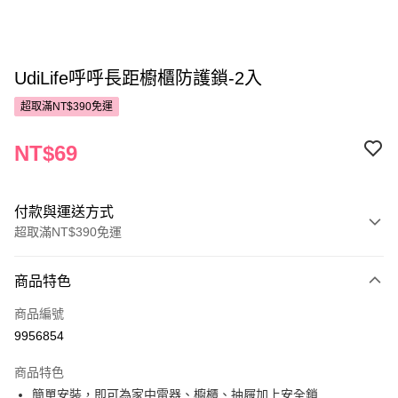
UdiLife呼呼長距櫥櫃防護鎖-2入
超取滿NT$390免運
NT$69
付款與運送方式
超取滿NT$390免運
付款方式
商品特色
POYA支付
商品編號
信用卡一次付款
9956854
超商取貨付款
商品特色
LINE Pay
簡單安裝，即可為家中電器、櫥櫃、抽屜加上安全鎖