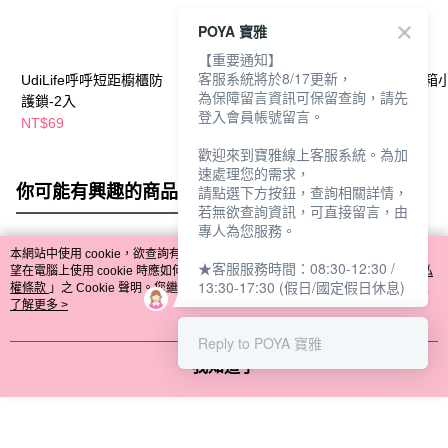
POYA 寶雅
【重要通知】
客服系統將於8/17更新，
UdiLife呼呼短距櫥櫃防
UdiLife呼呼通用對開門
UdiLife藏鮮冰
為保障留言資訊可保留查詢，請先
護鎖-2入
櫥櫃防護鎖-1入
式隔板-2入
登入會員帳號留言。
NT$69
NT$59
NT$39
歡迎來到寶雅線上客服系統。為加
速處理您的需求，
你可能有興趣的商品
全站排行
請點選下方按鈕，查詢相關詳情，
若無欲查詢資訊，可直接留言，由
專人為您服務。
本網站中使用 cookie，欲查詢有關本網站使用 cookie 方式之詳情，及若您不希
★客服服務時間：08:30-12:30 /
熱門標籤
望在電腦上使用 cookie 時應如何變更電腦的 cookie 設定，請參閱本網站「
隱私
13:30-17:30 (假日/國定假日休息)
權條款
」之 Cookie 聲明。您繼續使用本網站即表示您同意本公司得按本網站使
用條款之 Cookie 聲明使用 cookie。
了解更多 >
Reply to POYA 寶雅
我知道了