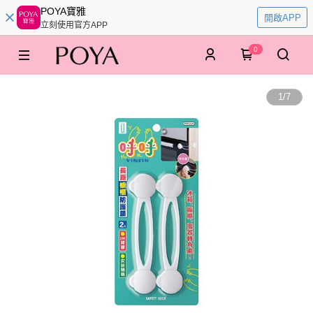
POYA寶雅
開啟APP
立刻使用官方APP
0
1
/
7