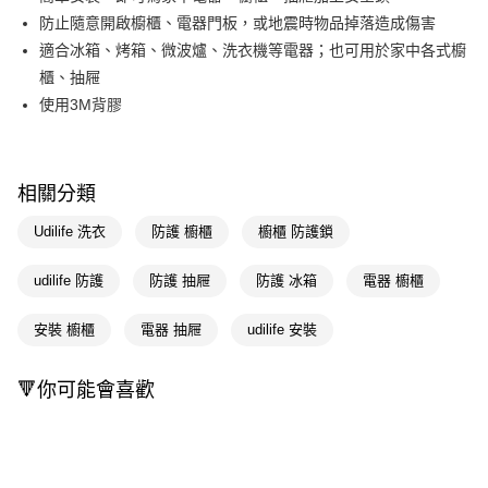
防止隨意開啟櫥櫃、電器門板，或地震時物品掉落造成傷害
Apple Pay
適合冰箱、烤箱、微波爐、洗衣機等電器；也可用於家中各式櫥
街口支付
櫃、抽屜
使用3M背膠
悠遊付
Google Pay
AFTEE先享後付
相關分類
相關說明
Udilife 洗衣
防護 櫥櫃
櫥櫃 防護鎖
【關於「AFTEE先享後付」】
即享券
AFTEE先享後付是「在收到商品之後才付款」的支付方式。 讓您購物簡單
udilife 防護
防護 抽屜
防護 冰箱
電器 櫥櫃
便利好安心！
１．簡單：不需註冊會員、不需綁卡、不需儲值。
運送方式
２．便利：只要手機號碼，簡訊認證，即可結帳。
安裝 櫥櫃
電器 抽屜
udilife 安裝
３．安心：先確認商品／服務後，再付款。
全家取貨付款
每筆NT$65，滿NT$390(含以上)免運費
【「AFTEE先享後付」結帳流程】
🔻你可能會喜歡
１．於結帳方式選擇「AFTEE先享後付」後，將跳轉至「AFTEE先享後付」
付款後全家取貨
結帳頁面，進行簡訊認證並確認金額後，即可完成結帳。
２．訂單成立數日內，您將收到繳費通知簡訊。
每筆NT$65，滿NT$390(含以上)免運費
３．收到繳費通知簡訊後14天內，點擊此簡訊中的連結，可透過四大超商／
ATM／網路銀行／等多元方式進行付款，方視為交易完成。