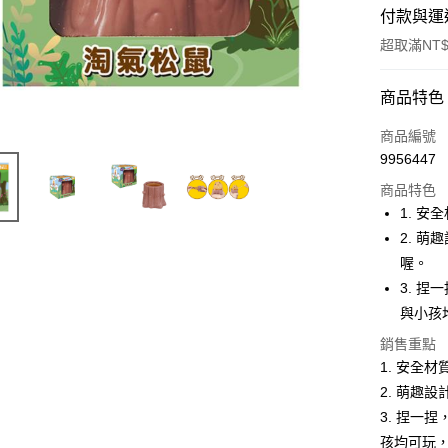
付款與運
超取滿NT$
付款方式
商品特色
POYA支付
商品編號
9956447
信用卡一
商品特色
超商取貨
1. 
2. 
LINE Pay
喔。
Apple Pay
3. 
與小孩
街口支付
銷售重點
悠遊付
1. 安全
Google Pa
2. 萌趣
3. 捏一
AFTEE先
孩均可玩