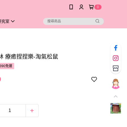
0
研究室
林 療癒捏捏樂-淘氣松鼠
390免運
9