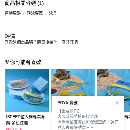
商品相關分類 (1)
運動周邊
游泳專區
泳具
評價
喜歡這個商品嗎？購買後給他一個好評吧
🔻你可能會喜歡
POYA 寶雅
【重要通知】
客服系統將於8/17更新，
ISPEED童大框專業泳
ISPEED童專業快調泳
ISPEED童大框
為保障留言資訊可保留查詢，請先
鏡-多色任選
鏡-黃藍
鏡-藍黃
登入會員帳號留言。
NT$399
NT$279
NT$399