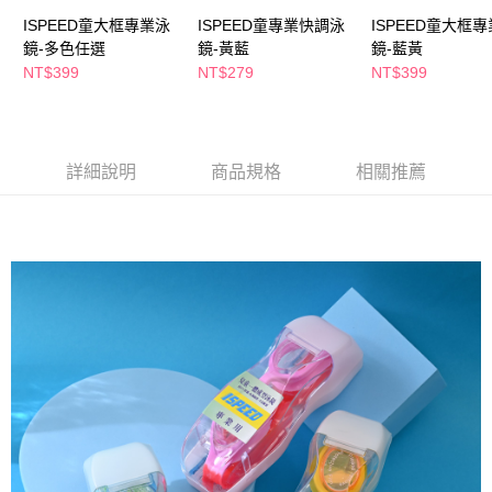
ISPEED童大框專業泳
ISPEED童專業快調泳
ISPEED童大框
鏡-多色任選
鏡-黃藍
鏡-藍黃
NT$399
NT$279
NT$399
詳細說明
商品規格
相關推薦