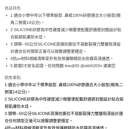
超商取貨付款
商品特色
LINE Pay
1:適合小學中年以下標準臉型..鼻樑100%矽膠適合大小臉型(眼
角二側寬14公分)。
Apple Pay
2:SILICONE矽膠為中性硬度減少眼壓使配戴舒適密封圈設計貼
街口支付
合臉部肌膚防水佳。
3:頭帶--50公分SILICONE高彈抗撕拉不易斷裂彈力雙層阻滑設
悠遊付
計適合任何頭型正後可以按壓調整更穩定。
Google Pay
4抗uv材料視線清晰室外有效保護眼睛防水防霧高清通透。
5:歐盟CE安全認證。任何問題 line@ID:@xkb5203n 謝謝您
AFTEE先享後付
相關說明
銷售重點
【關於「AFTEE先享後付」】
1:適合小學中年以下標準臉型..鼻樑100%矽膠適合大小臉型(眼角二
即享券
AFTEE先享後付是「在收到商品之後才付款」的支付方式。 讓您購物簡單
便利好安心！
側寬14公分)。
１．簡單：不需註冊會員、不需綁卡、不需儲值。
2:SILICONE矽膠為中性硬度減少眼壓使配戴舒適密封圈設計貼合臉
運送方式
２．便利：只要手機號碼，簡訊認證，即可結帳。
部肌膚防水佳。
３．安心：先確認商品／服務後，再付款。
全家取貨付款
3:頭帶--50公分SILICONE高彈抗撕拉不易斷裂彈力雙層阻滑設計適
每筆NT$65，滿NT$390(含以上)免運費
【「AFTEE先享後付」結帳流程】
合任何頭型正後可以按壓調整更穩定。
１．於結帳方式選擇「AFTEE先享後付」後，將跳轉至「AFTEE先享後付」
付款後全家取貨
結帳頁面，進行簡訊認證並確認金額後，即可完成結帳。
4抗uv材料視線清晰室外有效保護眼睛防水防霧高清通透。