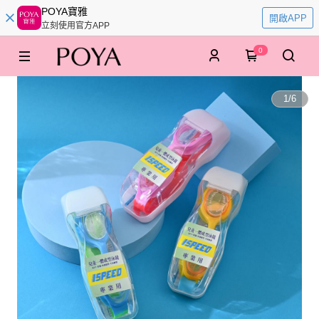
POYA寶雅
開啟APP
立刻使用官方APP
0
1
/
6