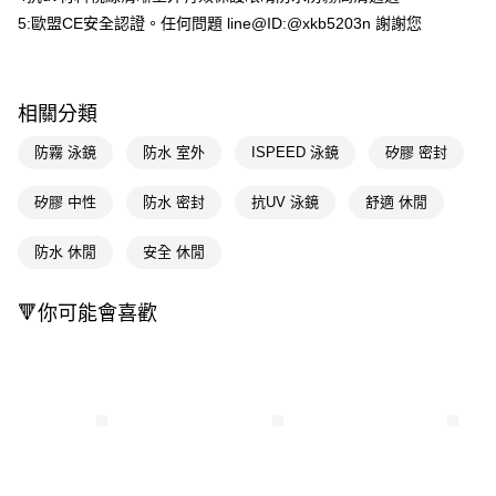
２．訂單成立數日內，您將收到繳費通知簡訊。
每筆NT$65，滿NT$390(含以上)免運費
5:歐盟CE安全認證。任何問題 line@ID:@xkb5203n 謝謝您
３．收到繳費通知簡訊後14天內，點擊此簡訊中的連結，可透過四大超商／
ATM／網路銀行／等多元方式進行付款，方視為交易完成。
萊爾富取貨付款
※ 請注意：結帳手續完成當下不需立刻繳費，但若您需要取消訂單，請聯絡
每筆NT$65，滿NT$490(含以上)免運費
購買商品的店家。未經商家同意取消之訂單仍視為有效，需透過AFTEE先享
相關分類
後付繳納相關費用。
付款後萊爾富取貨
※ 交易是否成功請以「AFTEE先享後付 」之結帳頁面顯示為準，若有關於
防霧 泳鏡
防水 室外
ISPEED 泳鏡
矽膠 密封
是否繳費成功／繳費後需取消欲退款等相關疑問，請聯繫「AFTEE先享後付
每筆NT$65，滿NT$490(含以上)免運費
客戶支援中心」
https://netprotections.freshdesk.com/support/home
矽膠 中性
防水 密封
抗UV 泳鏡
舒適 休閒
7-11取貨付款
【注意事項】
１．透過由恩沛科技股份有限公司提供之「AFTEE先享後付」服務完成之交
每筆NT$65，滿NT$490(含以上)免運費
防水 休閒
安全 休閒
易，需依本服務之必要範圍內提供個人資料，並將交易相關給付款項請求債
權轉讓予恩沛科技股份有限公司。
付款後7-11取貨
２．關於個人資料處理事宜，請瀏覽以下網址：
每筆NT$65，滿NT$490(含以上)免運費
🔻你可能會喜歡
https://aftee.tw/terms/#terms3
３．未成年的使用者請事先徵得法定代理人或監護人之同意方可使用
宅配(本島)
「AFTEE先享後付」，若未經同意申辦者引起之損失，本公司不負相關責
任。
每筆NT$100，滿NT$790(含以上)免運費
４．使用「AFTEE先享後付」時，將依據個別帳號之用戶狀況，依本公司即
時審查核予不同之上限額度；若仍有額度不足之情形，本公司將視審查結果
付款後寶雅門市自取(由倉庫統一出貨)
請求用戶進行身份認證。
每筆NT$80，滿NT$290(含以上)免運費
５．嚴禁一人註冊多個帳號或使用他人資訊註冊。若發現惡意使用之情形，
恩沛科技股份有限公司將有權停止該用戶之使用額度並採取法律行動。