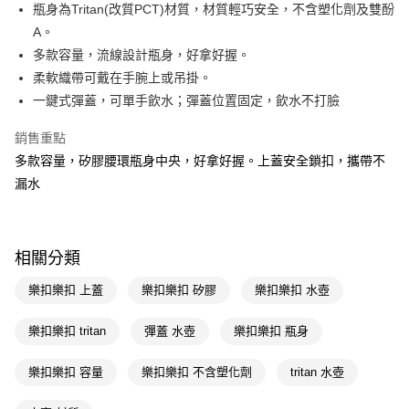
LINE Pay
瓶身為Tritan(改質PCT)材質，材質輕巧安全，不含塑化劑及雙酚
A。
Apple Pay
多款容量，流線設計瓶身，好拿好握。
街口支付
柔軟織帶可戴在手腕上或吊掛。
一鍵式彈蓋，可單手飲水；彈蓋位置固定，飲水不打臉
悠遊付
銷售重點
Google Pay
多款容量，矽膠腰環瓶身中央，好拿好握。上蓋安全鎖扣，攜帶不
AFTEE先享後付
漏水
相關說明
【關於「AFTEE先享後付」】
即享券
AFTEE先享後付是「在收到商品之後才付款」的支付方式。 讓您購物簡單
便利好安心！
相關分類
１．簡單：不需註冊會員、不需綁卡、不需儲值。
運送方式
２．便利：只要手機號碼，簡訊認證，即可結帳。
樂扣樂扣 上蓋
樂扣樂扣 矽膠
樂扣樂扣 水壺
３．安心：先確認商品／服務後，再付款。
全家取貨付款
每筆NT$65，滿NT$390(含以上)免運費
樂扣樂扣 tritan
彈蓋 水壺
樂扣樂扣 瓶身
【「AFTEE先享後付」結帳流程】
１．於結帳方式選擇「AFTEE先享後付」後，將跳轉至「AFTEE先享後付」
付款後全家取貨
結帳頁面，進行簡訊認證並確認金額後，即可完成結帳。
樂扣樂扣 容量
樂扣樂扣 不含塑化劑
tritan 水壺
２．訂單成立數日內，您將收到繳費通知簡訊。
每筆NT$65，滿NT$390(含以上)免運費
３．收到繳費通知簡訊後14天內，點擊此簡訊中的連結，可透過四大超商／