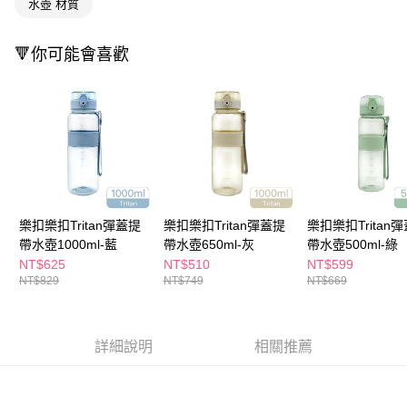
水壺 材質
ATM／網路銀行／等多元方式進行付款，方視為交易完成。
萊爾富取貨付款
※ 請注意：結帳手續完成當下不需立刻繳費，但若您需要取消訂單，請聯絡
每筆NT$65，滿NT$490(含以上)免運費
購買商品的店家。未經商家同意取消之訂單仍視為有效，需透過AFTEE先享
🔻你可能會喜歡
後付繳納相關費用。
付款後萊爾富取貨
※ 交易是否成功請以「AFTEE先享後付 」之結帳頁面顯示為準，若有關於
是否繳費成功／繳費後需取消欲退款等相關疑問，請聯繫「AFTEE先享後付
每筆NT$65，滿NT$490(含以上)免運費
客戶支援中心」
https://netprotections.freshdesk.com/support/home
7-11取貨付款
【注意事項】
１．透過由恩沛科技股份有限公司提供之「AFTEE先享後付」服務完成之交
每筆NT$65，滿NT$490(含以上)免運費
易，需依本服務之必要範圍內提供個人資料，並將交易相關給付款項請求債
權轉讓予恩沛科技股份有限公司。
付款後7-11取貨
２．關於個人資料處理事宜，請瀏覽以下網址：
每筆NT$65，滿NT$490(含以上)免運費
https://aftee.tw/terms/#terms3
樂扣樂扣Tritan彈蓋提
樂扣樂扣Tritan彈蓋提
樂扣樂扣Tritan
３．未成年的使用者請事先徵得法定代理人或監護人之同意方可使用
帶水壺1000ml-藍
帶水壺650ml-灰
帶水壺500ml-綠
宅配(本島)
「AFTEE先享後付」，若未經同意申辦者引起之損失，本公司不負相關責
NT$625
NT$510
NT$599
任。
每筆NT$100，滿NT$790(含以上)免運費
NT$829
NT$749
NT$669
４．使用「AFTEE先享後付」時，將依據個別帳號之用戶狀況，依本公司即
時審查核予不同之上限額度；若仍有額度不足之情形，本公司將視審查結果
付款後寶雅門市自取(由倉庫統一出貨)
請求用戶進行身份認證。
每筆NT$80，滿NT$290(含以上)免運費
５．嚴禁一人註冊多個帳號或使用他人資訊註冊。若發現惡意使用之情形，
詳細說明
相關推薦
恩沛科技股份有限公司將有權停止該用戶之使用額度並採取法律行動。