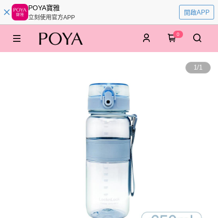
POYA寶雅
開啟APP
立刻使用官方APP
0
1
/
1