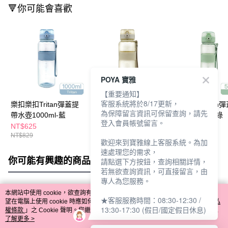
🔻你可能會喜歡
POYA 寶雅
【重要通知】
客服系統將於8/17更新，
樂扣樂扣Tritan彈蓋提
樂扣樂扣Tritan彈蓋提
樂扣樂扣Tritan
為保障留言資訊可保留查詢，請先
帶水壺1000ml-藍
帶水壺650ml-灰
帶水壺500ml-綠
登入會員帳號留言。
NT$625
NT$510
NT$599
NT$829
NT$749
NT$669
歡迎來到寶雅線上客服系統。為加
速處理您的需求，
你可能有興趣的商品
全站排行
請點選下方按鈕，查詢相關詳情，
若無欲查詢資訊，可直接留言，由
專人為您服務。
本網站中使用 cookie，欲查詢有關本網站使用 cookie 方式之詳情，及若您不希
★客服服務時間：08:30-12:30 /
熱門標籤
望在電腦上使用 cookie 時應如何變更電腦的 cookie 設定，請參閱本網站「
隱私
13:30-17:30 (假日/國定假日休息)
權條款
」之 Cookie 聲明。您繼續使用本網站即表示您同意本公司得按本網站使
用條款之 Cookie 聲明使用 cookie。
了解更多 >