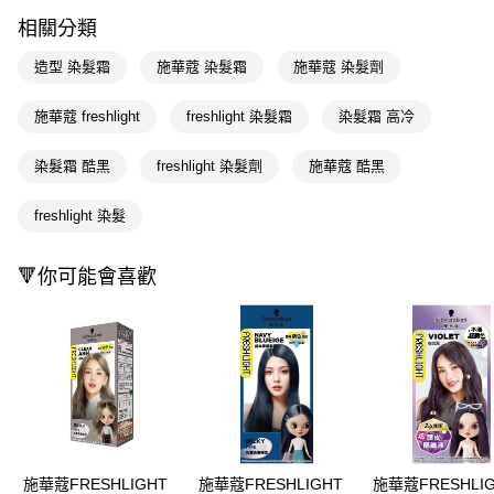
LINE Pay
相關分類
Apple Pay
造型 染髮霜
施華蔻 染髮霜
施華蔻 染髮劑
街口支付
施華蔻 freshlight
freshlight 染髮霜
染髮霜 高冷
悠遊付
染髮霜 酷黑
freshlight 染髮劑
施華蔻 酷黑
Google Pay
AFTEE先享後付
freshlight 染髮
相關說明
【關於「AFTEE先享後付」】
🔻你可能會喜歡
即享券
AFTEE先享後付是「在收到商品之後才付款」的支付方式。 讓您購物簡單
便利好安心！
１．簡單：不需註冊會員、不需綁卡、不需儲值。
運送方式
２．便利：只要手機號碼，簡訊認證，即可結帳。
３．安心：先確認商品／服務後，再付款。
全家取貨付款
每筆NT$65，滿NT$390(含以上)免運費
【「AFTEE先享後付」結帳流程】
１．於結帳方式選擇「AFTEE先享後付」後，將跳轉至「AFTEE先享後付」
付款後全家取貨
結帳頁面，進行簡訊認證並確認金額後，即可完成結帳。
２．訂單成立數日內，您將收到繳費通知簡訊。
每筆NT$65，滿NT$390(含以上)免運費
３．收到繳費通知簡訊後14天內，點擊此簡訊中的連結，可透過四大超商／
施華蔻FRESHLIGHT
施華蔻FRESHLIGHT
施華蔻FRESHLI