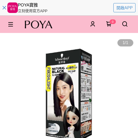
POYA寶雅
開啟APP
立刻使用官方APP
0
1
/
1