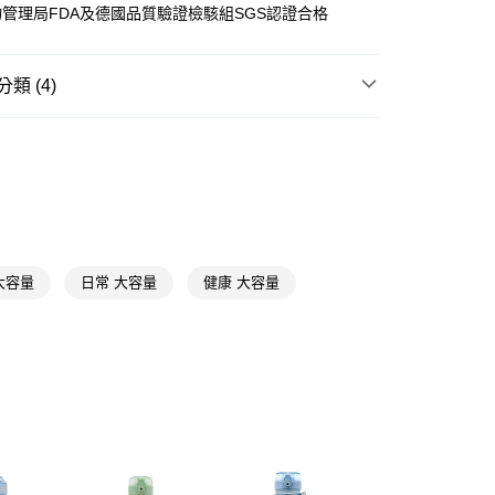
管理局FDA及德國品質驗證檢駭組SGS認證合格
FTEE先享後付」】
先享後付是「在收到商品之後才付款」的支付方式。 讓您購物簡單
類 (4)
心！
：不需註冊會員、不需綁卡、不需儲值。
：只要手機號碼，簡訊認證，即可結帳。
杯/壺
水壺/水杯
：先確認商品／服務後，再付款。
★品牌精選
樂扣樂扣 LocknLock
付款
EE先享後付」結帳流程】
📢
🎇繽紛夏拼樂園 08/05-09/01
涼夏宅家時光
5，滿NT$390(含以上)免運費
方式選擇「AFTEE先享後付」後，將跳轉至「AFTEE先享後
頁面，進行簡訊認證並確認金額後，即可完成結帳。
📢
🎇繽紛夏拼樂園 08/05-09/01
滿$399送療癒擺
家取貨
成立數日內，您將收到繳費通知簡訊。
費通知簡訊後14天內，點擊此簡訊中的連結，可透過四大超商
5，滿NT$390(含以上)免運費
大容量
日常 大容量
健康 大容量
網路銀行／等多元方式進行付款，方視為交易完成。
：結帳手續完成當下不需立刻繳費，但若您需要取消訂單，請聯
貨付款
的店家。未經商家同意取消之訂單仍視為有效，需透過AFTEE
繳納相關費用。
5，滿NT$490(含以上)免運費
否成功請以「AFTEE先享後付 」之結帳頁面顯示為準，若有關於
功／繳費後需取消欲退款等相關疑問，請聯繫「AFTEE先享後
爾富取貨
援中心」
https://netprotections.freshdesk.com/support/home
5，滿NT$490(含以上)免運費
項】
付款
恩沛科技股份有限公司提供之「AFTEE先享後付」服務完成之
依本服務之必要範圍內提供個人資料，並將交易相關給付款項請
5，滿NT$490(含以上)免運費