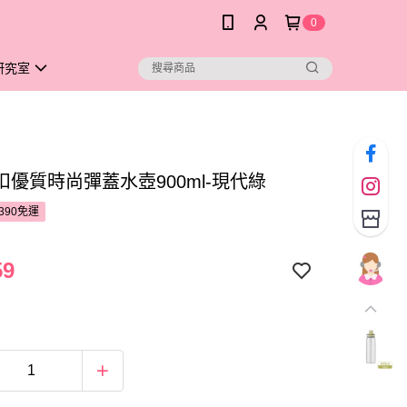
0
研究室
扣優質時尚彈蓋水壺900ml-現代綠
390免運
59