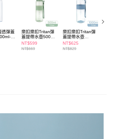
讓予恩沛科技股份有限公司。
個人資料處理事宜，請瀏覽以下網址：
1取貨
ee.tw/terms/#terms3
5，滿NT$490(含以上)免運費
年的使用者請事先徵得法定代理人或監護人之同意方可使用
E先享後付」，若未經同意申辦者引起之損失，本公司不負相關責
清透彈蓋
樂扣樂扣Tritan彈
樂扣樂扣Tritan彈
樂扣樂扣Tritan彈
AFTEE先享後付」時，將依據個別帳號之用戶狀況，依本公司
0ml-淺
蓋提帶水壺500ml-
蓋提帶水壺
蓋提帶水壺650ml
00，滿NT$790(含以上)免運費
綠
1000ml-藍
藍
核予不同之上限額度；若仍有額度不足之情形，本公司將視審查
NT$599
NT$625
NT$510
用戶進行身份認證。
NT$669
NT$829
NT$749
門市自取(由倉庫統一出貨)
一人註冊多個帳號或使用他人資訊註冊。若發現惡意使用之情
0，滿NT$290(含以上)免運費
科技股份有限公司將有權停止該用戶之使用額度並採取法律行