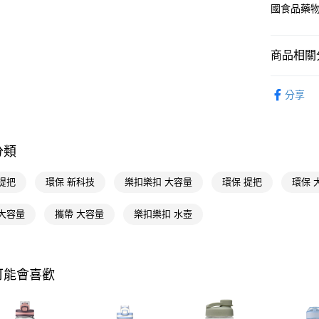
國食品藥物
相關說明
【關於「A
即享券
AFTEE
商品相關分
便利好安
１．簡單
２．便利
生活日用
運送方式
３．安心
分享
生活日用
全家取貨
【「AFT
📢主題活動
每筆NT$6
１．於結帳
付」結帳
分類
📢主題活動
付款後全
２．訂單
飾
３．收到繳
每筆NT$6
提把
環保 新科技
樂扣樂扣 大容量
環保 提把
環保 
／ATM／
※ 請注意
萊爾富取
絡購買商品
 大容量
攜帶 大容量
樂扣樂扣 水壺
先享後付
每筆NT$6
※ 交易是
是否繳費成
付款後萊
付客戶支
每筆NT$6
可能會喜歡
【注意事
7-11取貨
１．透過由
交易，需
每筆NT$6