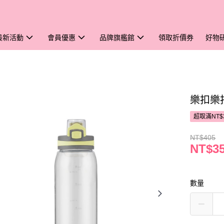
最新活動
會員優惠
品牌旗艦館
領取折價券
好物
樂扣樂
超取滿NT$
NT$405
NT$3
數量