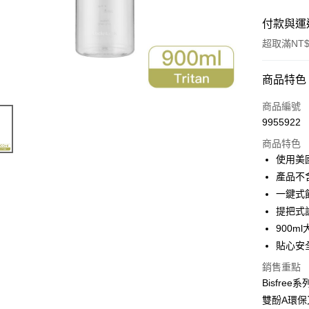
付款與運
超取滿NT$
付款方式
商品特色
POYA支付
商品編號
9955922
信用卡一
商品特色
超商取貨
使用美國
產品不
LINE Pay
一鍵式
Apple Pay
提把式
900
街口支付
貼心安
悠遊付
銷售重點
Google Pa
Bisfre
雙酚A環
AFTEE先