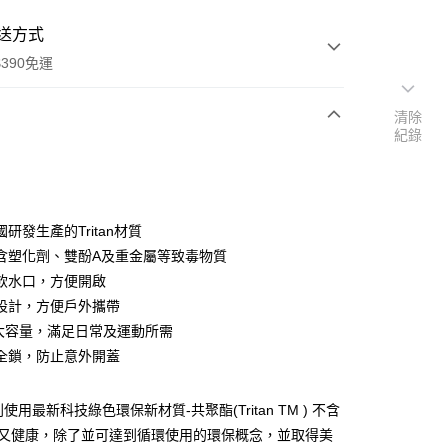
送方式
390免運
清除
紀錄
次付款
付款
研發生產的Tritan材質
含塑化劑、雙酚A及重金屬等致毒物質
飲水口，方便開啟
設計，方便戶外攜帶
ml大容量，滿足日常及運動所需
全鎖，防止意外開蓋
y
e系列使用最新科技綠色環保新材質-共聚酯(Tritan TM ) 不含
保又健康，除了並可達到循環使用的環保概念，並取得美
享後付