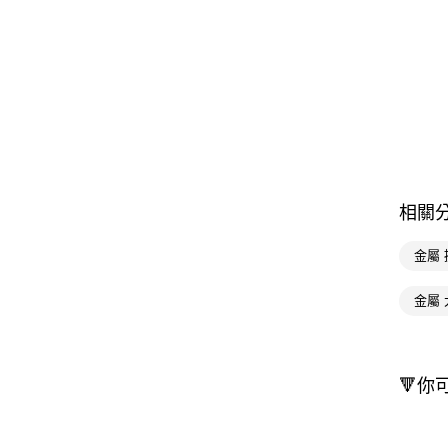
相關
金屬 
金屬
🔻你