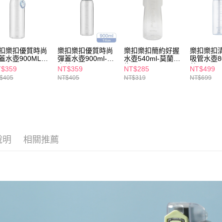
求債權轉
２．關於
付款後7-1
https://aft
每筆NT$6
３．未成
「AFTE
宅配(本島)
任。
扣樂扣優質時尚
樂扣樂扣優質時尚
樂扣樂扣簡約好握
樂扣樂扣
４．使用「
蓋水壺900ML-
彈蓋水壺900ml-天
水壺540ml-莫蘭迪
吸管水壺80
每筆NT$1
空藍
綠
藍
即時審查
$359
NT$359
NT$285
NT$499
結果請求
$405
NT$405
NT$319
NT$699
付款後寶雅
５．嚴禁
每筆NT$8
形，恩沛
動。
說明
相關推薦