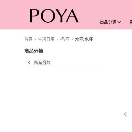
商品分類
首頁
生活日用
杯/壺
水壺/水杯
商品分類
所有分類