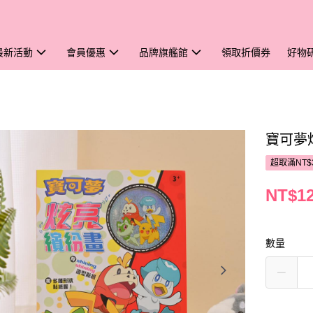
最新活動
會員優惠
品牌旗艦館
領取折價券
好物
寶可夢
超取滿NT$
NT$1
數量