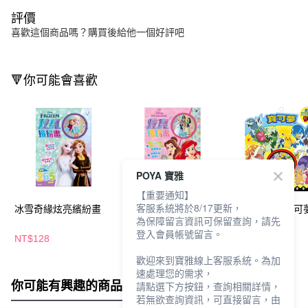
評價
喜歡這個商品嗎？購買後給他一個好評吧
🔻你可能會喜歡
POYA 寶雅
【重要通知】
客服系統將於8/17更新，
冰雪奇緣炫亮繽紛畫
迪士尼公主炫亮繽紛畫
閃亮貼紙包-寶可
為保障留言資訊可保留查詢，請先
想篇
登入會員帳號留言。
NT$128
NT$128
NT$55
歡迎來到寶雅線上客服系統。為加
速處理您的需求，
你可能有興趣的商品
全站排行
請點選下方按鈕，查詢相關詳情，
若無欲查詢資訊，可直接留言，由