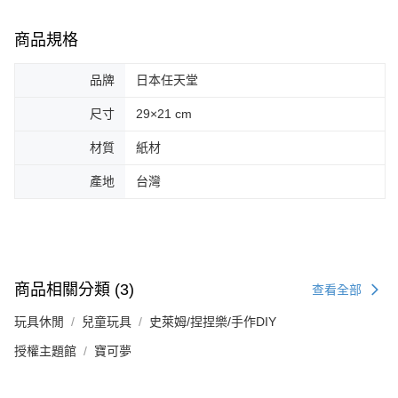
商品規格
品牌
日本任天堂
尺寸
29×21 cm
材質
紙材
產地
台灣
商品相關分類 (3)
查看全部
玩具休閒
兒童玩具
史萊姆/捏捏樂/手作DIY
授權主題館
寶可夢