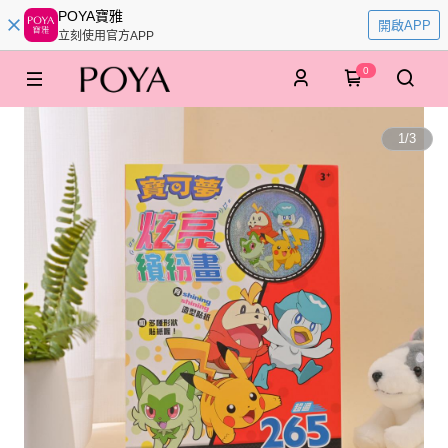
POYA寶雅
開啟APP
立刻使用官方APP
0
1
/
3