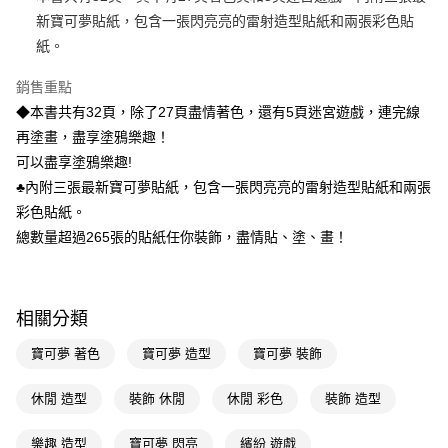
新寶可夢貼紙，包含一張閃亮亮的雷射造型貼紙和兩張彩色貼
Apple Pay
紙。
街口支付
銷售重點
悠遊付
◆本書共有32頁，除了27頁盡情著色，還有5頁迷宮遊戲，連完線
再塗畫，盡享塗鴉樂趣！
Google Pay
可以盡享塗鴉樂趣!
AFTEE先享後付
♣內附三張最新寶可夢貼紙，包含一張閃亮亮的雷射造型貼紙和兩張
相關說明
彩色貼紙。
【關於「AFTEE先享後付」】
總數量超過265張的貼紙任你裝飾，盡情貼、塗、畫！
即享券
AFTEE先享後付是「在收到商品之後才付款」的支付方式。 讓您購物簡單
便利好安心！
１．簡單：不需註冊會員、不需綁卡、不需儲值。
運送方式
２．便利：只要手機號碼，簡訊認證，即可結帳。
３．安心：先確認商品／服務後，再付款。
相關分類
全家取貨付款
每筆NT$65，滿NT$390(含以上)免運費
【「AFTEE先享後付」結帳流程】
寶可夢 著色
寶可夢 造型
寶可夢 裝飾
１．於結帳方式選擇「AFTEE先享後付」後，將跳轉至「AFTEE先享後付」
付款後全家取貨
結帳頁面，進行簡訊認證並確認金額後，即可完成結帳。
休閒 造型
裝飾 休閒
休閒 彩色
裝飾 造型
２．訂單成立數日內，您將收到繳費通知簡訊。
每筆NT$65，滿NT$390(含以上)免運費
３．收到繳費通知簡訊後14天內，點擊此簡訊中的連結，可透過四大超商／
ATM／網路銀行／等多元方式進行付款，方視為交易完成。
樂趣 造型
寶可夢 閃亮
繽紛 遊戲