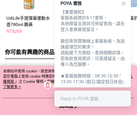
POYA 寶雅
【重要通知】
客服系統將於8/17更新，
UdiLife手提彈蓋運動水
UdiLife手提彈蓋水壺
UdiLife矽膠彈
為保障留言資訊可保留查詢，請先
壺780ml-鵝黃
600ml-活力白
瓶650ml-淡藍
登入會員帳號留言。
NT$269
NT$169
NT$379
歡迎來到寶雅線上客服系統。為加
速處理您的需求，
你可能有興趣的商品
全站排行
請點選下方按鈕，查詢相關詳情，
若無欲查詢資訊，可直接留言，由
專人為您服務。
本網站中使用 cookie，欲查詢有關本網站使用 cookie 方式之詳情，及若您不希
★客服服務時間：08:30-12:30 /
熱門標籤
望在電腦上使用 cookie 時應如何變更電腦的 cookie 設定，請參閱本網站「
隱私
13:30-17:30 (假日/國定假日休息)
權條款
」之 Cookie 聲明。您繼續使用本網站即表示您同意本公司得按本網站使
用條款之 Cookie 聲明使用 cookie。
了解更多 >
Reply to POYA 寶雅
我知道了