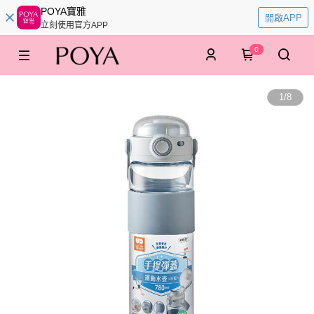
POYA寶雅
開啟APP
立刻使用官方APP
0
1
/
8