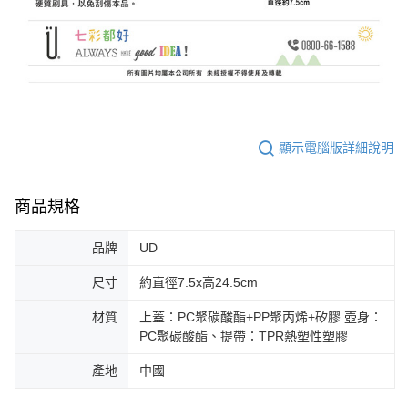
顯示電腦版詳細說明
商品規格
品牌
UD
尺寸
約直徑7.5x高24.5cm
材質
上蓋：PC聚碳酸酯+PP聚丙烯+矽膠 壺身：
PC聚碳酸酯、提帶：TPR熱塑性塑膠
產地
中國