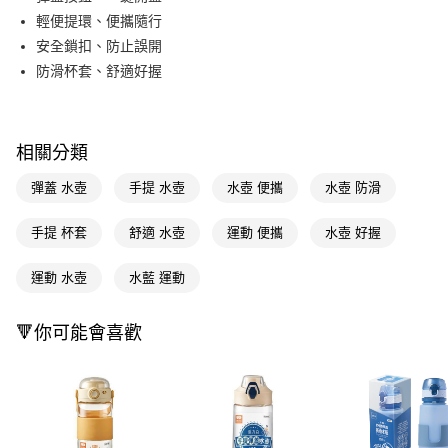
輕便提環、便攜隨行
Apple Pay
安全鎖扣、防止誤開
街口支付
防滑杯套、舒適好握
悠遊付
Google Pay
相關分類
AFTEE先享後付
彈蓋 水壺
手提 水壺
水壺 便攜
水壺 防滑
相關說明
【關於「AFTEE先享後付」】
手提 杯套
舒適 水壺
運動 便攜
水壺 好握
即享券
AFTEE先享後付是「在收到商品之後才付款」的支付方式。 讓您購物簡單
便利好安心！
１．簡單：不需註冊會員、不需綁卡、不需儲值。
運動 水壺
水藍 運動
運送方式
２．便利：只要手機號碼，簡訊認證，即可結帳。
３．安心：先確認商品／服務後，再付款。
全家取貨付款
🔻你可能會喜歡
每筆NT$65，滿NT$390(含以上)免運費
【「AFTEE先享後付」結帳流程】
１．於結帳方式選擇「AFTEE先享後付」後，將跳轉至「AFTEE先享後付」
付款後全家取貨
結帳頁面，進行簡訊認證並確認金額後，即可完成結帳。
２．訂單成立數日內，您將收到繳費通知簡訊。
每筆NT$65，滿NT$390(含以上)免運費
３．收到繳費通知簡訊後14天內，點擊此簡訊中的連結，可透過四大超商／
ATM／網路銀行／等多元方式進行付款，方視為交易完成。