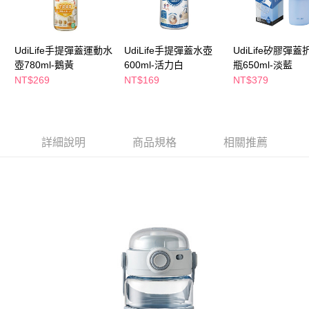
萊爾富取貨付款
※ 請注意：結帳手續完成當下不需立刻繳費，但若您需要取消訂單，請聯絡
每筆NT$65，滿NT$490(含以上)免運費
購買商品的店家。未經商家同意取消之訂單仍視為有效，需透過AFTEE先享
後付繳納相關費用。
付款後萊爾富取貨
※ 交易是否成功請以「AFTEE先享後付 」之結帳頁面顯示為準，若有關於
UdiLife手提彈蓋運動水
UdiLife手提彈蓋水壺
UdiLife矽膠彈
是否繳費成功／繳費後需取消欲退款等相關疑問，請聯繫「AFTEE先享後付
每筆NT$65，滿NT$490(含以上)免運費
壺780ml-鵝黃
600ml-活力白
瓶650ml-淡藍
客戶支援中心」
https://netprotections.freshdesk.com/support/home
NT$269
NT$169
NT$379
7-11取貨付款
【注意事項】
１．透過由恩沛科技股份有限公司提供之「AFTEE先享後付」服務完成之交
每筆NT$65，滿NT$490(含以上)免運費
易，需依本服務之必要範圍內提供個人資料，並將交易相關給付款項請求債
權轉讓予恩沛科技股份有限公司。
付款後7-11取貨
詳細說明
商品規格
相關推薦
２．關於個人資料處理事宜，請瀏覽以下網址：
每筆NT$65，滿NT$490(含以上)免運費
https://aftee.tw/terms/#terms3
３．未成年的使用者請事先徵得法定代理人或監護人之同意方可使用
宅配(本島)
「AFTEE先享後付」，若未經同意申辦者引起之損失，本公司不負相關責
任。
每筆NT$100，滿NT$790(含以上)免運費
４．使用「AFTEE先享後付」時，將依據個別帳號之用戶狀況，依本公司即
時審查核予不同之上限額度；若仍有額度不足之情形，本公司將視審查結果
付款後寶雅門市自取(由倉庫統一出貨)
請求用戶進行身份認證。
每筆NT$80，滿NT$290(含以上)免運費
５．嚴禁一人註冊多個帳號或使用他人資訊註冊。若發現惡意使用之情形，
恩沛科技股份有限公司將有權停止該用戶之使用額度並採取法律行動。