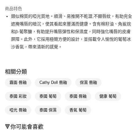
超商取貨付款
商品特色
LINE Pay
類似棉質的啞光質地。順滑、易推開不乾澀,不顯唇紋，有助完全
遮掩嘴唇的暗沉，使其看起來豐滿而健康。含有棉籽油、角鯊烷
Apple Pay
和β-葡聚醣，有助提升嘴唇彈性和保濕度，同時強化嘴唇的皮膚
街口支付
屏障。此外，它採用極簡方便的設計，並搭載令人愉悅的葡萄冰
沙香氣，帶來清新的感覺。
悠遊付
Google Pay
AFTEE先享後付
相關分類
相關說明
霧面 唇釉
Cathy Doll 唇釉
保濕 唇釉
【關於「AFTEE先享後付」】
即享券
AFTEE先享後付是「在收到商品之後才付款」的支付方式。 讓您購物簡單
泰國 彩妝
泰國 葡萄
泰國 唇釉
健康 葡萄
便利好安心！
１．簡單：不需註冊會員、不需綁卡、不需儲值。
運送方式
２．便利：只要手機號碼，簡訊認證，即可結帳。
啞光 唇釉
泰國 保濕
香氣 葡萄
３．安心：先確認商品／服務後，再付款。
全家取貨付款
每筆NT$65，滿NT$390(含以上)免運費
【「AFTEE先享後付」結帳流程】
🔻你可能會喜歡
１．於結帳方式選擇「AFTEE先享後付」後，將跳轉至「AFTEE先享後付」
付款後全家取貨
結帳頁面，進行簡訊認證並確認金額後，即可完成結帳。