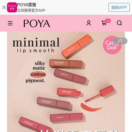
POYA寶雅
開啟APP
立刻使用官方APP
0
1
/
2