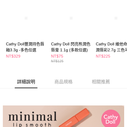
２．訂單成立數日內，您將收到繳費通知簡訊。
每筆NT$65，滿NT$390(含以上)免運費
３．收到繳費通知簡訊後14天內，點擊此簡訊中的連結，可透過四大超商／
ATM／網路銀行／等多元方式進行付款，方視為交易完成。
萊爾富取貨付款
※ 請注意：結帳手續完成當下不需立刻繳費，但若您需要取消訂單，請聯絡
每筆NT$65，滿NT$490(含以上)免運費
購買商品的店家。未經商家同意取消之訂單仍視為有效，需透過AFTEE先享
後付繳納相關費用。
付款後萊爾富取貨
※ 交易是否成功請以「AFTEE先享後付 」之結帳頁面顯示為準，若有關於
是否繳費成功／繳費後需取消欲退款等相關疑問，請聯繫「AFTEE先享後付
每筆NT$65，滿NT$490(含以上)免運費
Cathy Doll豐潤持色唇
Cathy Doll 閃亮熊潤色
Cathy Doll 維他
客戶支援中心」
https://netprotections.freshdesk.com/support/home
釉3.3g -多色任選
唇膏 1.1g (多款任選)
潤唇彩2.7g 三色
7-11取貨付款
【注意事項】
NT$329
NT$75
NT$225
１．透過由恩沛科技股份有限公司提供之「AFTEE先享後付」服務完成之交
每筆NT$65，滿NT$490(含以上)免運費
NT$125
易，需依本服務之必要範圍內提供個人資料，並將交易相關給付款項請求債
權轉讓予恩沛科技股份有限公司。
付款後7-11取貨
２．關於個人資料處理事宜，請瀏覽以下網址：
每筆NT$65，滿NT$490(含以上)免運費
https://aftee.tw/terms/#terms3
詳細說明
商品規格
相關推薦
３．未成年的使用者請事先徵得法定代理人或監護人之同意方可使用
宅配(本島)
「AFTEE先享後付」，若未經同意申辦者引起之損失，本公司不負相關責
任。
每筆NT$100，滿NT$790(含以上)免運費
４．使用「AFTEE先享後付」時，將依據個別帳號之用戶狀況，依本公司即
時審查核予不同之上限額度；若仍有額度不足之情形，本公司將視審查結果
付款後寶雅門市自取(由倉庫統一出貨)
請求用戶進行身份認證。
每筆NT$80，滿NT$290(含以上)免運費
５．嚴禁一人註冊多個帳號或使用他人資訊註冊。若發現惡意使用之情形，
恩沛科技股份有限公司將有權停止該用戶之使用額度並採取法律行動。