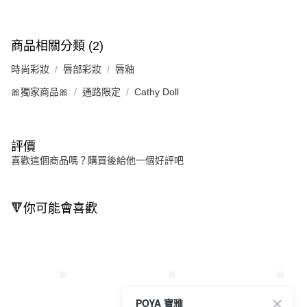
商品相關分類 (2)
時尚彩妝
唇部彩妝
唇釉
🎀獨家商品🎀
通路限定
Cathy Doll
評價
喜歡這個商品嗎？購買後給他一個好評吧
🔻你可能會喜歡
POYA 寶雅