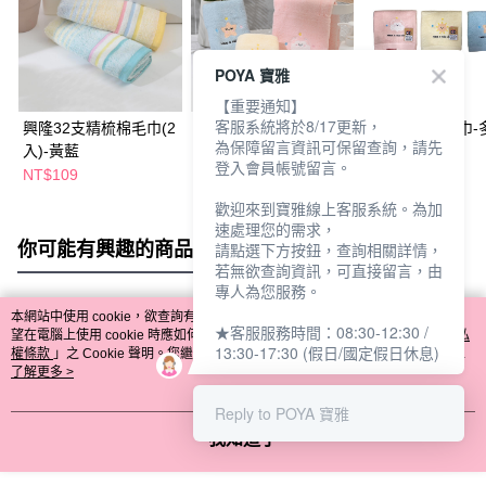
POYA 寶雅
【重要通知】
客服系統將於8/17更新，
興隆32支精梳棉毛巾(2
精梳棉繡花毛巾-多款
精梳棉繡花方巾-
為保障留言資訊可保留查詢，請先
入)-黃藍
任選
任選
登入會員帳號留言。
NT$109
NT$139
NT$69
歡迎來到寶雅線上客服系統。為加
速處理您的需求，
你可能有興趣的商品
全站排行
請點選下方按鈕，查詢相關詳情，
若無欲查詢資訊，可直接留言，由
專人為您服務。
本網站中使用 cookie，欲查詢有關本網站使用 cookie 方式之詳情，及若您不希
★客服服務時間：08:30-12:30 /
熱門標籤
望在電腦上使用 cookie 時應如何變更電腦的 cookie 設定，請參閱本網站「
隱私
13:30-17:30 (假日/國定假日休息)
權條款
」之 Cookie 聲明。您繼續使用本網站即表示您同意本公司得按本網站使
用條款之 Cookie 聲明使用 cookie。
了解更多 >
Reply to POYA 寶雅
我知道了