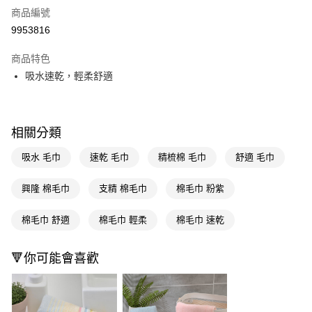
商品編號
信用卡一次付款
9953816
超商取貨付款
商品特色
LINE Pay
吸水速乾，輕柔舒適
Apple Pay
街口支付
相關分類
悠遊付
吸水 毛巾
速乾 毛巾
精梳棉 毛巾
舒適 毛巾
Google Pay
興隆 棉毛巾
支精 棉毛巾
棉毛巾 粉紫
AFTEE先享後付
相關說明
棉毛巾 舒適
棉毛巾 輕柔
棉毛巾 速乾
【關於「AFTEE先享後付」】
即享券
AFTEE先享後付是「在收到商品之後才付款」的支付方式。 讓您購物簡單
🔻你可能會喜歡
便利好安心！
１．簡單：不需註冊會員、不需綁卡、不需儲值。
運送方式
２．便利：只要手機號碼，簡訊認證，即可結帳。
３．安心：先確認商品／服務後，再付款。
全家取貨付款