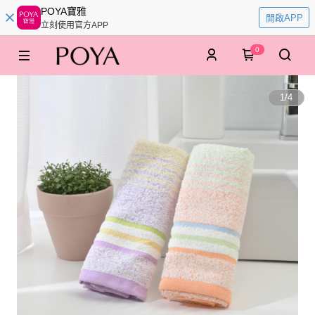
POYA寶雅
開啟APP
立刻使用官方APP
0
1
/
4