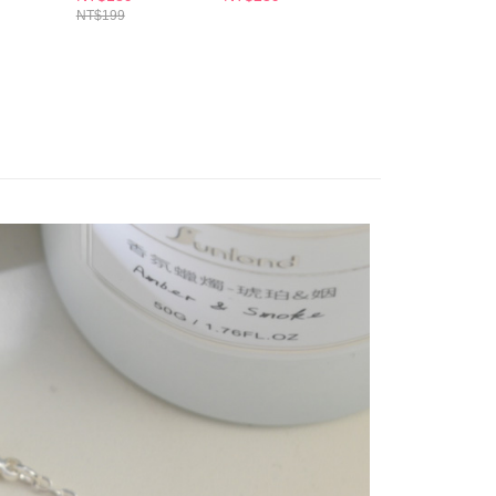
個人資料處理事宜，請瀏覽以下網址：
1取貨
NT$199
ee.tw/terms/#terms3
5，滿NT$490(含以上)免運費
年的使用者請事先徵得法定代理人或監護人之同意方可使用
E先享後付」，若未經同意申辦者引起之損失，本公司不負相關責
AFTEE先享後付」時，將依據個別帳號之用戶狀況，依本公司
00，滿NT$790(含以上)免運費
核予不同之上限額度；若仍有額度不足之情形，本公司將視審查
用戶進行身份認證。
門市自取(由倉庫統一出貨)
一人註冊多個帳號或使用他人資訊註冊。若發現惡意使用之情
0，滿NT$290(含以上)免運費
科技股份有限公司將有權停止該用戶之使用額度並採取法律行