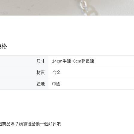
規格
尺寸
14cm手鍊+6cm延長鍊
材質
合金
產地
中國
個商品嗎？購買後給他一個好評吧