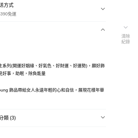
送方式
390免運
清除
紀錄
次付款
付款
生系列(開運好姻緣、好氣色、好財運、好運勢)，願好飾
見好事，助眠，除負能量
er Young 飾品帶給女人永遠年輕的心和自信，展現花樣年華
類 (3)
y
項鍊/胸針/手鍊/手環
享後付