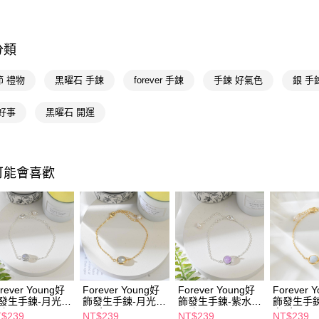
相關說明
📢主題活動
【關於「A
即享券
📢主題活動
AFTEE
飾
便利好安
分類
１．簡單
２．便利
運送方式
節 禮物
黑曜石 手鍊
forever 手鍊
手鍊 好氣色
銀 手
３．安心
全家取貨
【「AFT
好事
黑曜石 開運
每筆NT$6
１．於結帳
付」結帳
付款後全
２．訂單
３．收到繳
每筆NT$6
可能會喜歡
／ATM／
※ 請注意
萊爾富取
絡購買商品
先享後付
每筆NT$6
※ 交易是
是否繳費成
付款後萊
付客戶支
每筆NT$6
【注意事
7-11取貨
１．透過由
rever Young好
Forever Young好
Forever Young好
Forever 
交易，需
發生手鍊-月光
飾發生手鍊-月光
飾發生手鍊-紫水
飾發生手鍊
每筆NT$6
求債權轉
-銀
石-金
晶-銀
寶-金
$239
NT$239
NT$239
NT$239