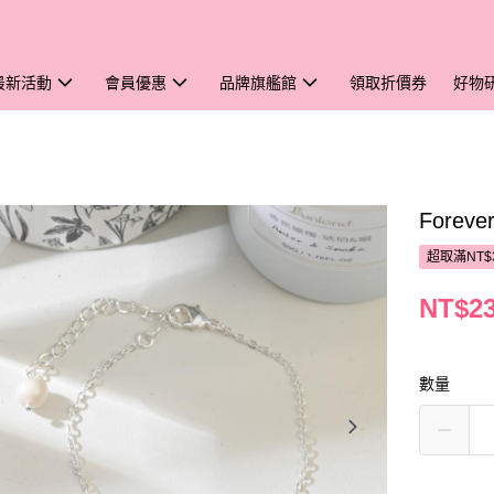
最新活動
會員優惠
品牌旗艦館
領取折價券
好物
Fore
超取滿NT$
NT$2
數量