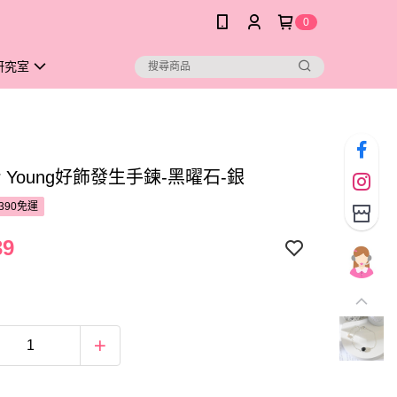
0
研究室
ver Young好飾發生手鍊-黑曜石-銀
390免運
39