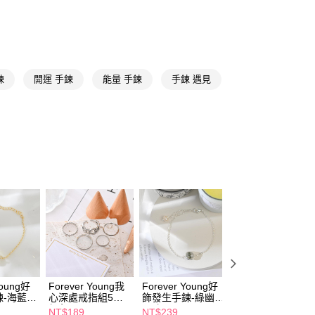
📢
🎇繽紛夏拼樂園 08/05-09/01
夏日造型提案
FTEE先享後付」】
📢
🎇繽紛夏拼樂園 08/05-09/01
滿$399送療癒擺
先享後付是「在收到商品之後才付款」的支付方式。 讓您購物簡單
心！
：不需註冊會員、不需綁卡、不需儲值。
：只要手機號碼，簡訊認證，即可結帳。
鍊
開運 手鍊
能量 手鍊
手鍊 遇見
：先確認商品／服務後，再付款。
付款
EE先享後付」結帳流程】
5，滿NT$390(含以上)免運費
方式選擇「AFTEE先享後付」後，將跳轉至「AFTEE先享後
頁面，進行簡訊認證並確認金額後，即可完成結帳。
家取貨
成立數日內，您將收到繳費通知簡訊。
費通知簡訊後14天內，點擊此簡訊中的連結，可透過四大超商
5，滿NT$390(含以上)免運費
網路銀行／等多元方式進行付款，方視為交易完成。
：結帳手續完成當下不需立刻繳費，但若您需要取消訂單，請聯
貨付款
的店家。未經商家同意取消之訂單仍視為有效，需透過AFTEE
繳納相關費用。
5，滿NT$490(含以上)免運費
否成功請以「AFTEE先享後付 」之結帳頁面顯示為準，若有關於
功／繳費後需取消欲退款等相關疑問，請聯繫「AFTEE先享後
爾富取貨
援中心」
https://netprotections.freshdesk.com/support/home
5，滿NT$490(含以上)免運費
項】
付款
恩沛科技股份有限公司提供之「AFTEE先享後付」服務完成之
Young好
Forever Young我
Forever Young好
Forever Young星
依本服務之必要範圍內提供個人資料，並將交易相關給付款項請
-海藍
心深處戒指組5入-
飾發生手鍊-綠幽
月童話項鍊-銀
5，滿NT$490(含以上)免運費
讓予恩沛科技股份有限公司。
銀色
靈-銀
NT$189
NT$239
NT$199