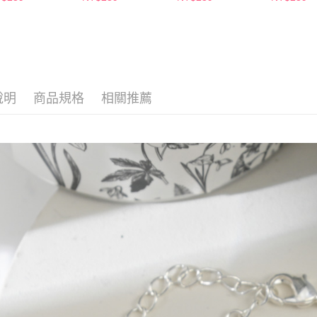
２．關於
付款後7-1
https://aft
每筆NT$6
３．未成
「AFTE
宅配(本島)
任。
４．使用「
每筆NT$1
即時審查
結果請求
說明
商品規格
相關推薦
付款後寶雅
５．嚴禁
每筆NT$8
形，恩沛
動。