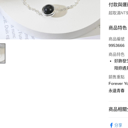
付款與運
超取滿NT$
付款方式
商品特色
POYA支付
商品編號
9953666
信用卡一
商品特色
超商取貨
好飾發
陪妳遇
LINE Pay
銷售重點
Apple Pay
Forev
永遠青春
街口支付
悠遊付
商品相關分
Google Pa
飾品配件
AFTEE先
分享