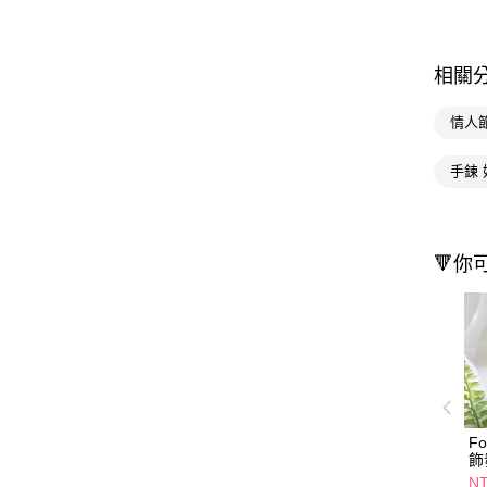
相關
情人
手鍊 
🔻你
Fo
飾
石
NT