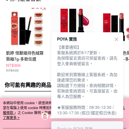
POYA 寶雅
【重要通知】
客服系統將於8/17更新，
凱婷 怪獸級持色絨霧
凱婷 怪獸級持色唇膏
凱婷 怪獸級持色
為保障留言資訊可保留查詢，請先
唇釉7g-多款任選
(色號1-14)-多款任選
3g(色號15-20)
登入會員帳號留言。
選
NT$366
NT$366
NT$366
NT$430
NT$430
NT$430
歡迎來到寶雅線上客服系統。為加
速處理您的需求，
你可能有興趣的商品
全站排行
請點選下方按鈕，查詢相關詳情，
若無欲查詢資訊，可直接留言，由
專人為您服務。
本網站中使用 cookie，欲查詢有關本網站使用 cookie 方式之詳情，及若您不希
★客服服務時間：08:30-12:30 /
熱門標籤
望在電腦上使用 cookie 時應如何變更電腦的 cookie 設定，請參閱本網站「
隱私
13:30-17:30 (假日/國定假日休息)
權條款
」之 Cookie 聲明。您繼續使用本網站即表示您同意本公司得按本網站使
用條款之 Cookie 聲明使用 cookie。
了解更多 >
Reply to POYA 寶雅