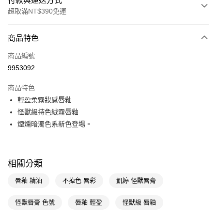
付款與運送方式
超取滿NT$390免運
付款方式
商品特色
POYA支付
商品編號
信用卡一次付款
9953092
超商取貨付款
商品特色
LINE Pay
輕盈柔霧妝感唇釉
怪獸級持色絨霧唇釉
Apple Pay
煙燻暗濁色系新色登場。
街口支付
悠遊付
相關分類
Google Pay
唇釉 精油
不掉色 唇彩
凱婷 怪獸唇膏
AFTEE先享後付
相關說明
怪獸唇膏 色號
唇釉 輕盈
怪獸級 唇釉
【關於「AFTEE先享後付」】