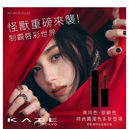
３．未成年的使用者請事先徵得法定代理人或監護人之同意方可使用
宅配(本島)
「AFTEE先享後付」，若未經同意申辦者引起之損失，本公司不負相關責
任。
每筆NT$100，滿NT$790(含以上)免運費
４．使用「AFTEE先享後付」時，將依據個別帳號之用戶狀況，依本公司即
時審查核予不同之上限額度；若仍有額度不足之情形，本公司將視審查結果
付款後寶雅門市自取(由倉庫統一出貨)
請求用戶進行身份認證。
每筆NT$80，滿NT$290(含以上)免運費
５．嚴禁一人註冊多個帳號或使用他人資訊註冊。若發現惡意使用之情形，
恩沛科技股份有限公司將有權停止該用戶之使用額度並採取法律行動。