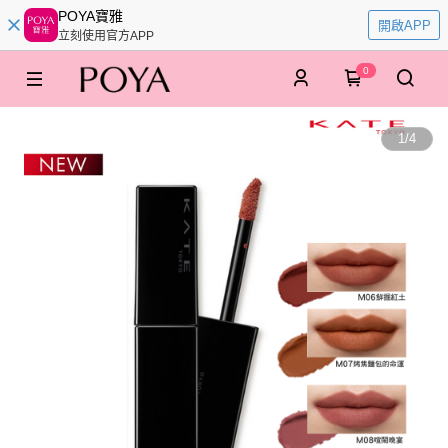
POYA寶雅
開啟APP
立刻使用官方APP
0
1
/
4