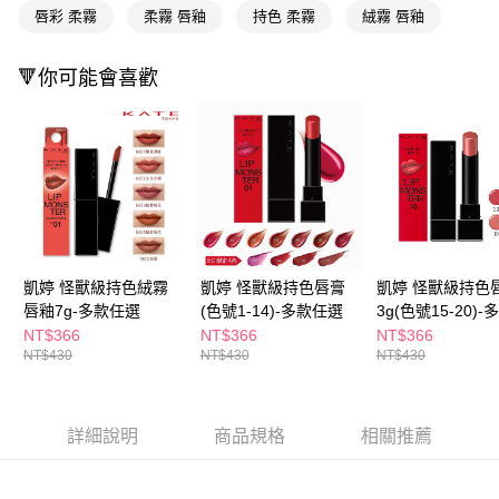
即享券
AFTEE先享後付是「在收到商品之後才付款」的支付方式。 讓您購物簡單
唇彩 柔霧
柔霧 唇釉
持色 柔霧
絨霧 唇釉
便利好安心！
１．簡單：不需註冊會員、不需綁卡、不需儲值。
運送方式
２．便利：只要手機號碼，簡訊認證，即可結帳。
🔻你可能會喜歡
３．安心：先確認商品／服務後，再付款。
全家取貨付款
每筆NT$65，滿NT$390(含以上)免運費
【「AFTEE先享後付」結帳流程】
１．於結帳方式選擇「AFTEE先享後付」後，將跳轉至「AFTEE先享後付」
付款後全家取貨
結帳頁面，進行簡訊認證並確認金額後，即可完成結帳。
２．訂單成立數日內，您將收到繳費通知簡訊。
每筆NT$65，滿NT$390(含以上)免運費
３．收到繳費通知簡訊後14天內，點擊此簡訊中的連結，可透過四大超商／
ATM／網路銀行／等多元方式進行付款，方視為交易完成。
萊爾富取貨付款
※ 請注意：結帳手續完成當下不需立刻繳費，但若您需要取消訂單，請聯絡
每筆NT$65，滿NT$490(含以上)免運費
購買商品的店家。未經商家同意取消之訂單仍視為有效，需透過AFTEE先享
後付繳納相關費用。
凱婷 怪獸級持色絨霧
凱婷 怪獸級持色唇膏
凱婷 怪獸級持色
付款後萊爾富取貨
※ 交易是否成功請以「AFTEE先享後付 」之結帳頁面顯示為準，若有關於
唇釉7g-多款任選
(色號1-14)-多款任選
3g(色號15-20)
是否繳費成功／繳費後需取消欲退款等相關疑問，請聯繫「AFTEE先享後付
選
NT$366
NT$366
NT$366
每筆NT$65，滿NT$490(含以上)免運費
客戶支援中心」
https://netprotections.freshdesk.com/support/home
NT$430
NT$430
NT$430
7-11取貨付款
【注意事項】
１．透過由恩沛科技股份有限公司提供之「AFTEE先享後付」服務完成之交
每筆NT$65，滿NT$490(含以上)免運費
易，需依本服務之必要範圍內提供個人資料，並將交易相關給付款項請求債
詳細說明
商品規格
相關推薦
權轉讓予恩沛科技股份有限公司。
付款後7-11取貨
２．關於個人資料處理事宜，請瀏覽以下網址：
每筆NT$65，滿NT$490(含以上)免運費
https://aftee.tw/terms/#terms3