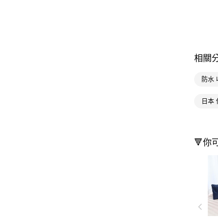
相關
防水
日本 
🔻你