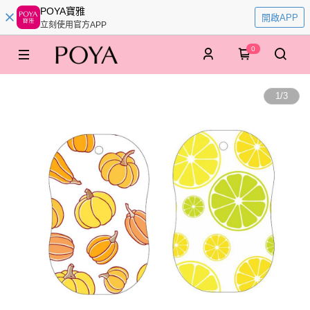
POYA寶雅
開啟APP
立刻使用官方APP
0
1
/
3