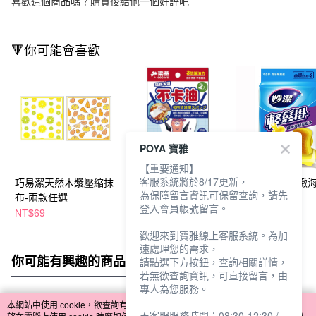
喜歡這個商品嗎？購買後給他一個好評吧
🔻你可能會喜歡
POYA 寶雅
【重要通知】
客服系統將於8/17更新，
巧易潔天然木漿壓縮抹
樂品環保壓縮木漿清潔
妙潔輕鬆掛細緻
為保障留言資訊可保留查詢，請先
布-兩款任選
海綿2入
瓜布
登入會員帳號留言。
NT$69
NT$49
NT$39
NT$59
歡迎來到寶雅線上客服系統。為加
速處理您的需求，
你可能有興趣的商品
全站排行
請點選下方按鈕，查詢相關詳情，
若無欲查詢資訊，可直接留言，由
專人為您服務。
本網站中使用 cookie，欲查詢有關本網站使用 cookie 方式之詳情，及若您不希
★客服服務時間：08:30-12:30 /