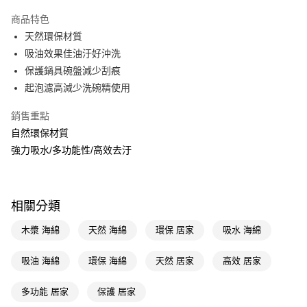
超商取貨付款
商品特色
LINE Pay
天然環保材質
吸油效果佳油汙好沖洗
Apple Pay
保護鍋具碗盤減少刮痕
街口支付
起泡濾高減少洗碗精使用
悠遊付
銷售重點
自然環保材質
Google Pay
強力吸水/多功能性/高效去汙
AFTEE先享後付
相關說明
【關於「AFTEE先享後付」】
即享券
相關分類
AFTEE先享後付是「在收到商品之後才付款」的支付方式。 讓您購物簡單
便利好安心！
１．簡單：不需註冊會員、不需綁卡、不需儲值。
木漿 海綿
天然 海綿
環保 居家
吸水 海綿
運送方式
２．便利：只要手機號碼，簡訊認證，即可結帳。
３．安心：先確認商品／服務後，再付款。
全家取貨付款
吸油 海綿
環保 海綿
天然 居家
高效 居家
每筆NT$65，滿NT$390(含以上)免運費
【「AFTEE先享後付」結帳流程】
１．於結帳方式選擇「AFTEE先享後付」後，將跳轉至「AFTEE先享後付」
多功能 居家
保護 居家
付款後全家取貨
結帳頁面，進行簡訊認證並確認金額後，即可完成結帳。