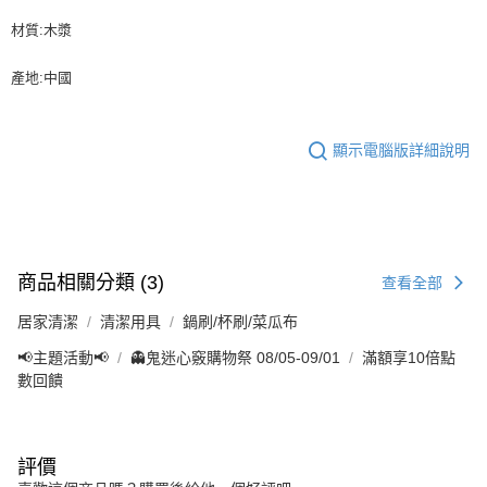
材質:木漿
產地:中國
顯示電腦版詳細說明
商品相關分類 (3)
查看全部
居家清潔
清潔用具
鍋刷/杯刷/菜瓜布
📢主題活動📢
👻鬼迷心竅購物祭 08/05-09/01
滿額享10倍點
數回饋
評價