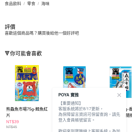
食品飲料
零食
海味
評價
喜歡這個商品嗎？購買後給他一個好評吧
🔻你可能會喜歡
POYA 寶雅
【重要通知】
客服系統將於8/17更新，
熊鱻魚市場75g-鱈魚紅
熊鱻魚市場100g-大豬
熊鱻魚市場60g-
為保障留言資訊可保留查詢，請先
片
公
魚片(新舊包裝隨
登入會員帳號留言。
貨)
NT$39
NT$39
NT$39
NT$45
NT$45
NT$45
歡迎來到寶雅線上客服系統。為加