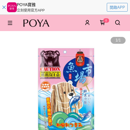
POYA寶雅
開啟APP
立刻使用官方APP
0
1
/
1