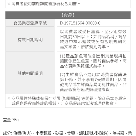
重量:75g
成分: 魚漿(魚肉)、小麥麵粉、砂糖、食鹽、調味劑(L-麩酸鈉)、辣椒粉、柴