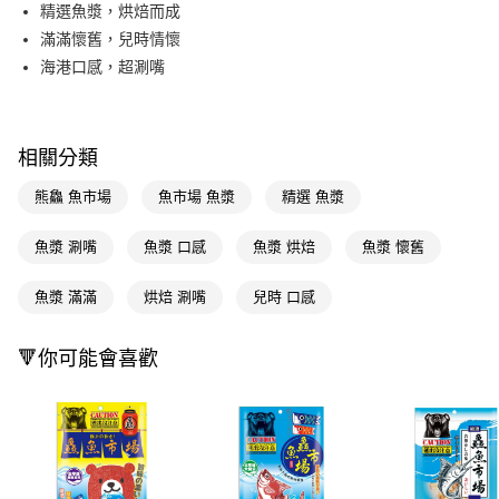
LINE Pay
精選魚漿，烘焙而成
滿滿懷舊，兒時情懷
Apple Pay
海港口感，超涮嘴
街口支付
悠遊付
相關分類
Google Pay
熊鱻 魚市場
魚市場 魚漿
精選 魚漿
AFTEE先享後付
相關說明
魚漿 涮嘴
魚漿 口感
魚漿 烘焙
魚漿 懷舊
【關於「AFTEE先享後付」】
即享券
AFTEE先享後付是「在收到商品之後才付款」的支付方式。 讓您購物簡單
魚漿 滿滿
烘焙 涮嘴
兒時 口感
便利好安心！
１．簡單：不需註冊會員、不需綁卡、不需儲值。
運送方式
２．便利：只要手機號碼，簡訊認證，即可結帳。
🔻你可能會喜歡
３．安心：先確認商品／服務後，再付款。
全家取貨付款
每筆NT$65，滿NT$390(含以上)免運費
【「AFTEE先享後付」結帳流程】
１．於結帳方式選擇「AFTEE先享後付」後，將跳轉至「AFTEE先享後付」
付款後全家取貨
結帳頁面，進行簡訊認證並確認金額後，即可完成結帳。
２．訂單成立數日內，您將收到繳費通知簡訊。
每筆NT$65，滿NT$390(含以上)免運費
３．收到繳費通知簡訊後14天內，點擊此簡訊中的連結，可透過四大超商／