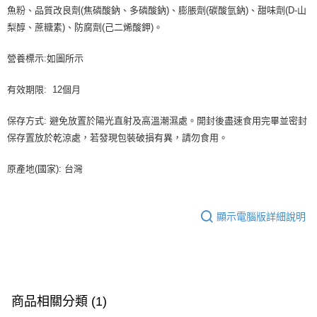
魚粉、品質改良劑(焦磷酸鈉、多磷酸鈉)、膨脹劑(碳酸氫鈉)、甜味劑(D-山
梨醇、蔗糖素)、防腐劑(己二烯酸鉀)。
營養標示:如圖所示
有效期限: 12個月
保存方式: 避免放置於陽光直射及高溫潮濕處。開封後盡速食用完畢並密封
保存置放於乾涼處，若發現包裝破損有異，請勿食用。
原產地(國家): 台灣
顯示電腦版詳細說明
商品相關分類 (1)