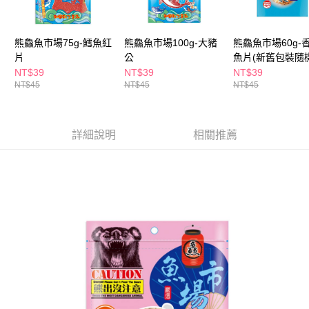
ATM／網路銀行／等多元方式進行付款，方視為交易完成。
萊爾富取貨付款
※ 請注意：結帳手續完成當下不需立刻繳費，但若您需要取消訂單，請聯絡
每筆NT$65，滿NT$490(含以上)免運費
購買商品的店家。未經商家同意取消之訂單仍視為有效，需透過AFTEE先享
後付繳納相關費用。
熊鱻魚市場75g-鱈魚紅
熊鱻魚市場100g-大豬
熊鱻魚市場60g-
付款後萊爾富取貨
※ 交易是否成功請以「AFTEE先享後付 」之結帳頁面顯示為準，若有關於
片
公
魚片(新舊包裝隨
是否繳費成功／繳費後需取消欲退款等相關疑問，請聯繫「AFTEE先享後付
貨)
NT$39
NT$39
NT$39
每筆NT$65，滿NT$490(含以上)免運費
客戶支援中心」
https://netprotections.freshdesk.com/support/home
NT$45
NT$45
NT$45
7-11取貨付款
【注意事項】
１．透過由恩沛科技股份有限公司提供之「AFTEE先享後付」服務完成之交
每筆NT$65，滿NT$490(含以上)免運費
易，需依本服務之必要範圍內提供個人資料，並將交易相關給付款項請求債
詳細說明
相關推薦
權轉讓予恩沛科技股份有限公司。
付款後7-11取貨
２．關於個人資料處理事宜，請瀏覽以下網址：
每筆NT$65，滿NT$490(含以上)免運費
https://aftee.tw/terms/#terms3
３．未成年的使用者請事先徵得法定代理人或監護人之同意方可使用
宅配(本島)
「AFTEE先享後付」，若未經同意申辦者引起之損失，本公司不負相關責
任。
每筆NT$100，滿NT$790(含以上)免運費
４．使用「AFTEE先享後付」時，將依據個別帳號之用戶狀況，依本公司即
時審查核予不同之上限額度；若仍有額度不足之情形，本公司將視審查結果
付款後寶雅門市自取(由倉庫統一出貨)
請求用戶進行身份認證。
每筆NT$80，滿NT$290(含以上)免運費
５．嚴禁一人註冊多個帳號或使用他人資訊註冊。若發現惡意使用之情形，
恩沛科技股份有限公司將有權停止該用戶之使用額度並採取法律行動。