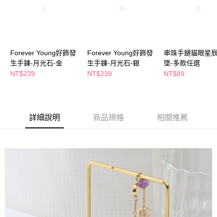
萊爾富取貨付款
※ 請注意：結帳手續完成當下不需立刻繳費，但若您需要取消訂單，請聯絡
每筆NT$65，滿NT$490(含以上)免運費
購買商品的店家。未經商家同意取消之訂單仍視為有效，需透過AFTEE先享
後付繳納相關費用。
付款後萊爾富取貨
※ 交易是否成功請以「AFTEE先享後付 」之結帳頁面顯示為準，若有關於
是否繳費成功／繳費後需取消欲退款等相關疑問，請聯繫「AFTEE先享後付
每筆NT$65，滿NT$490(含以上)免運費
客戶支援中心」
https://netprotections.freshdesk.com/support/home
Forever Young好飾發
Forever Young好飾發
串珠手鏈貓眼星
7-11取貨付款
生手鍊-月光石-金
生手鍊-月光石-銀
墜-多款任選
【注意事項】
NT$239
NT$239
NT$89
１．透過由恩沛科技股份有限公司提供之「AFTEE先享後付」服務完成之交
每筆NT$65，滿NT$490(含以上)免運費
易，需依本服務之必要範圍內提供個人資料，並將交易相關給付款項請求債
權轉讓予恩沛科技股份有限公司。
付款後7-11取貨
２．關於個人資料處理事宜，請瀏覽以下網址：
每筆NT$65，滿NT$490(含以上)免運費
https://aftee.tw/terms/#terms3
詳細說明
商品規格
相關推薦
３．未成年的使用者請事先徵得法定代理人或監護人之同意方可使用
宅配(本島)
「AFTEE先享後付」，若未經同意申辦者引起之損失，本公司不負相關責
任。
每筆NT$100，滿NT$790(含以上)免運費
４．使用「AFTEE先享後付」時，將依據個別帳號之用戶狀況，依本公司即
時審查核予不同之上限額度；若仍有額度不足之情形，本公司將視審查結果
付款後寶雅門市自取(由倉庫統一出貨)
請求用戶進行身份認證。
每筆NT$80，滿NT$290(含以上)免運費
５．嚴禁一人註冊多個帳號或使用他人資訊註冊。若發現惡意使用之情形，
恩沛科技股份有限公司將有權停止該用戶之使用額度並採取法律行動。