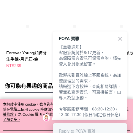
POYA 寶雅
【重要通知】
客服系統將於8/17更新，
Forever Young好飾發
Forever Young好飾發
串珠手鏈貓眼星
為保障留言資訊可保留查詢，請先
生手鍊-月光石-金
生手鍊-月光石-銀
墜-多款任選
登入會員帳號留言。
NT$239
NT$239
NT$89
歡迎來到寶雅線上客服系統。為加
速處理您的需求，
你可能有興趣的商品
全站排行
請點選下方按鈕，查詢相關詳情，
若無欲查詢資訊，可直接留言，由
專人為您服務。
本網站中使用 cookie，欲查詢有關本網站使用 cookie 方式之詳情，及若您不希
★客服服務時間：08:30-12:30 /
熱門標籤
望在電腦上使用 cookie 時應如何變更電腦的 cookie 設定，請參閱本網站「
隱私
13:30-17:30 (假日/國定假日休息)
權條款
」之 Cookie 聲明。您繼續使用本網站即表示您同意本公司得按本網站使
用條款之 Cookie 聲明使用 cookie。
了解更多 >
Reply to POYA 寶雅