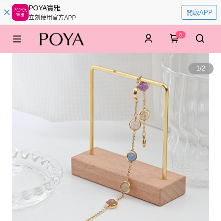
POYA寶雅
開啟APP
立刻使用官方APP
0
1
/
2