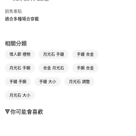
Apple Pay
銷售重點
適合多種場合穿戴
街口支付
悠遊付
Google Pay
相關分類
AFTEE先享後付
情人節 禮物
月光石 手鏈
手鏈 合金
相關說明
【關於「AFTEE先享後付」】
月光石 手腕
合金 月光石
手腕 合金
即享券
AFTEE先享後付是「在收到商品之後才付款」的支付方式。 讓您購物簡單
便利好安心！
手鏈 手腕
手鏈 大小
月光石 調整
１．簡單：不需註冊會員、不需綁卡、不需儲值。
運送方式
２．便利：只要手機號碼，簡訊認證，即可結帳。
３．安心：先確認商品／服務後，再付款。
月光石 大小
全家取貨付款
每筆NT$65，滿NT$390(含以上)免運費
【「AFTEE先享後付」結帳流程】
🔻你可能會喜歡
１．於結帳方式選擇「AFTEE先享後付」後，將跳轉至「AFTEE先享後付」
付款後全家取貨
結帳頁面，進行簡訊認證並確認金額後，即可完成結帳。
２．訂單成立數日內，您將收到繳費通知簡訊。
每筆NT$65，滿NT$390(含以上)免運費
３．收到繳費通知簡訊後14天內，點擊此簡訊中的連結，可透過四大超商／
ATM／網路銀行／等多元方式進行付款，方視為交易完成。