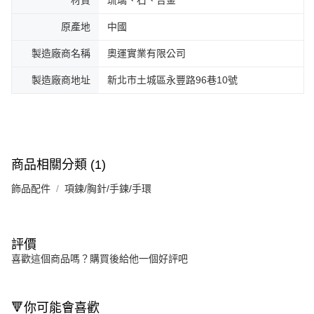
原產地
中國
製造廠商名稱
奧運實業有限公司
製造廠商地址
新北市土城區永豐路96巷10號
商品相關分類 (1)
飾品配件
項鍊/胸針/手鍊/手環
評價
喜歡這個商品嗎？購買後給他一個好評吧
🔻你可能會喜歡