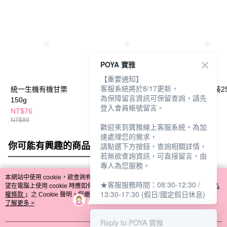
POYA 寶雅
【重要通知】
客服系統將於8/17更新，
統一生機有機甘栗
統一生機無花果乾
海鹽檸檬糖袋裝25
為保障留言資訊可保留查詢，請先
150g
200g
登入會員帳號留言。
NT$76
NT$220
NT$49
NT$89
歡迎來到寶雅線上客服系統。為加
速處理您的需求，
你可能有興趣的商品
全站排行
請點選下方按鈕，查詢相關詳情，
若無欲查詢資訊，可直接留言，由
專人為您服務。
本網站中使用 cookie，欲查詢有關本網站使用 cookie 方式之詳情，及若您不希
★客服服務時間：08:30-12:30 /
熱門標籤
望在電腦上使用 cookie 時應如何變更電腦的 cookie 設定，請參閱本網站「
隱私
13:30-17:30 (假日/國定假日休息)
權條款
」之 Cookie 聲明。您繼續使用本網站即表示您同意本公司得按本網站使
用條款之 Cookie 聲明使用 cookie。
了解更多 >
Reply to POYA 寶雅