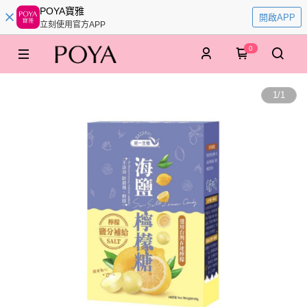
POYA寶雅
開啟APP
立刻使用官方APP
0
1
/
1