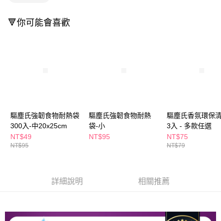
萊爾富取貨付款
※ 請注意：結帳手續完成當下不需立刻繳費，但若您需要取消訂單，請聯絡
每筆NT$65，滿NT$490(含以上)免運費
購買商品的店家。未經商家同意取消之訂單仍視為有效，需透過AFTEE先享
🔻你可能會喜歡
後付繳納相關費用。
付款後萊爾富取貨
※ 交易是否成功請以「AFTEE先享後付 」之結帳頁面顯示為準，若有關於
是否繳費成功／繳費後需取消欲退款等相關疑問，請聯繫「AFTEE先享後付
每筆NT$65，滿NT$490(含以上)免運費
客戶支援中心」
https://netprotections.freshdesk.com/support/home
7-11取貨付款
【注意事項】
１．透過由恩沛科技股份有限公司提供之「AFTEE先享後付」服務完成之交
每筆NT$65，滿NT$490(含以上)免運費
易，需依本服務之必要範圍內提供個人資料，並將交易相關給付款項請求債
權轉讓予恩沛科技股份有限公司。
付款後7-11取貨
２．關於個人資料處理事宜，請瀏覽以下網址：
每筆NT$65，滿NT$490(含以上)免運費
https://aftee.tw/terms/#terms3
驅塵氏強韌食物耐熱袋
驅塵氏強韌食物耐熱
驅塵氏香氛環保
３．未成年的使用者請事先徵得法定代理人或監護人之同意方可使用
300入-中20x25cm
袋-小
3入 - 多款任選
宅配(本島)
「AFTEE先享後付」，若未經同意申辦者引起之損失，本公司不負相關責
NT$49
NT$95
NT$75
任。
每筆NT$100，滿NT$790(含以上)免運費
NT$95
NT$79
４．使用「AFTEE先享後付」時，將依據個別帳號之用戶狀況，依本公司即
時審查核予不同之上限額度；若仍有額度不足之情形，本公司將視審查結果
付款後寶雅門市自取(由倉庫統一出貨)
請求用戶進行身份認證。
每筆NT$80，滿NT$290(含以上)免運費
５．嚴禁一人註冊多個帳號或使用他人資訊註冊。若發現惡意使用之情形，
詳細說明
相關推薦
恩沛科技股份有限公司將有權停止該用戶之使用額度並採取法律行動。