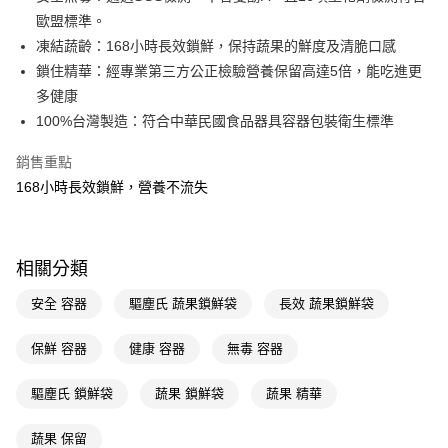
歐盟標準。
Apple Pay
凍結蔬齡：168小時長效鎖鮮，保持蔬果的鮮度及清脆口感
街口支付
鎖住精華：經專業第三方公正檢驗營養保留高達5倍，能吃進更
多健康
悠遊付
100%台灣製造：符合中華民國食品器具容器包裝衛生標準
Google Pay
銷售重點
AFTEE先享後付
168小時長效鎖鮮，營養不流失
相關說明
【關於「AFTEE先享後付」】
即享券
AFTEE先享後付是「在收到商品之後才付款」的支付方式。 讓您購物簡單
便利好安心！
相關分類
１．簡單：不需註冊會員、不需綁卡、不需儲值。
運送方式
２．便利：只要手機號碼，簡訊認證，即可結帳。
安全 容器
驅塵氏 蔬果鎖鮮袋
長效 蔬果鎖鮮袋
３．安心：先確認商品／服務後，再付款。
全家取貨付款
每筆NT$65，滿NT$390(含以上)免運費
保鮮 容器
健康 容器
無毒 容器
【「AFTEE先享後付」結帳流程】
１．於結帳方式選擇「AFTEE先享後付」後，將跳轉至「AFTEE先享後付」
付款後全家取貨
結帳頁面，進行簡訊認證並確認金額後，即可完成結帳。
驅塵氏 鎖鮮袋
蔬果 鎖鮮袋
蔬果 精華
２．訂單成立數日內，您將收到繳費通知簡訊。
每筆NT$65，滿NT$390(含以上)免運費
３．收到繳費通知簡訊後14天內，點擊此簡訊中的連結，可透過四大超商／
蔬果 保留
ATM／網路銀行／等多元方式進行付款，方視為交易完成。