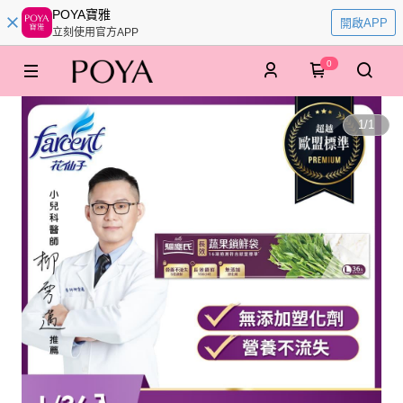
POYA寶雅
開啟APP
立刻使用官方APP
0
1
/
1