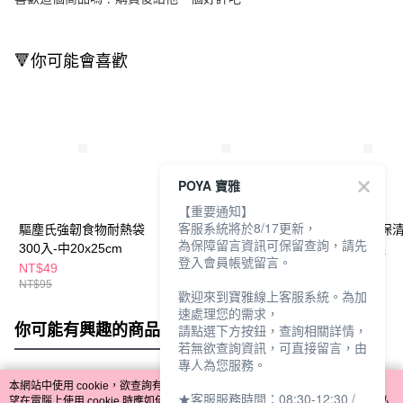
🔻你可能會喜歡
POYA 寶雅
【重要通知】
客服系統將於8/17更新，
驅塵氏強韌食物耐熱袋
驅塵氏強韌食物耐熱
驅塵氏香氛環保
為保障留言資訊可保留查詢，請先
300入-中20x25cm
袋-小
3入 - 多款任選
登入會員帳號留言。
NT$49
NT$95
NT$75
NT$95
NT$79
歡迎來到寶雅線上客服系統。為加
速處理您的需求，
你可能有興趣的商品
全站排行
請點選下方按鈕，查詢相關詳情，
若無欲查詢資訊，可直接留言，由
專人為您服務。
本網站中使用 cookie，欲查詢有關本網站使用 cookie 方式之詳情，及若您不希
★客服服務時間：08:30-12:30 /
熱門標籤
望在電腦上使用 cookie 時應如何變更電腦的 cookie 設定，請參閱本網站「
隱私