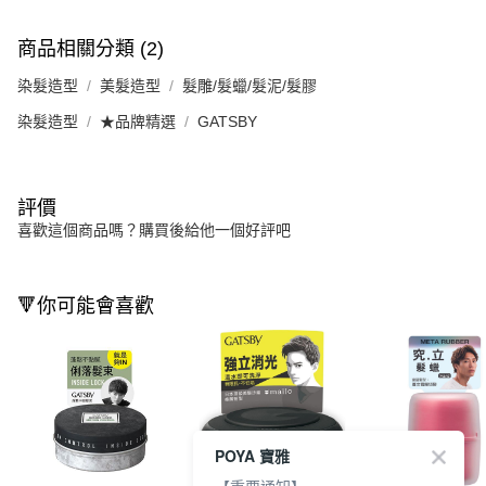
商品相關分類 (2)
染髮造型
美髮造型
髮雕/髮蠟/髮泥/髮膠
染髮造型
★品牌精選
GATSBY
評價
喜歡這個商品嗎？購買後給他一個好評吧
🔻你可能會喜歡
POYA 寶雅