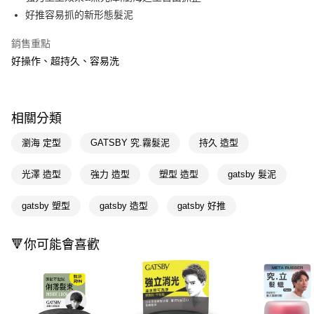
好推容易抓的新形態髮泥
Apple Pay
銷售重點
街口支付
好操作、超持久、容易洗
悠遊付
Google Pay
相關分類
AFTEE先享後付
相關說明
瀏海 定型
GATSBY 究.霧髮泥
持久 造型
【關於「AFTEE先享後付」】
即享券
AFTEE先享後付是「在收到商品之後才付款」的支付方式。 讓您購物簡單
光澤 造型
強力 造型
塑型 造型
gatsby 髮泥
便利好安心！
１．簡單：不需註冊會員、不需綁卡、不需儲值。
運送方式
gatsby 塑型
gatsby 造型
gatsby 好推
２．便利：只要手機號碼，簡訊認證，即可結帳。
３．安心：先確認商品／服務後，再付款。
全家取貨付款
每筆NT$65，滿NT$390(含以上)免運費
🔻你可能會喜歡
【「AFTEE先享後付」結帳流程】
１．於結帳方式選擇「AFTEE先享後付」後，將跳轉至「AFTEE先享後付」
付款後全家取貨
結帳頁面，進行簡訊認證並確認金額後，即可完成結帳。
２．訂單成立數日內，您將收到繳費通知簡訊。
每筆NT$65，滿NT$390(含以上)免運費
３．收到繳費通知簡訊後14天內，點擊此簡訊中的連結，可透過四大超商／
ATM／網路銀行／等多元方式進行付款，方視為交易完成。