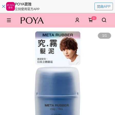
POYA寶雅
開啟APP
立刻使用官方APP
0
1
/
1