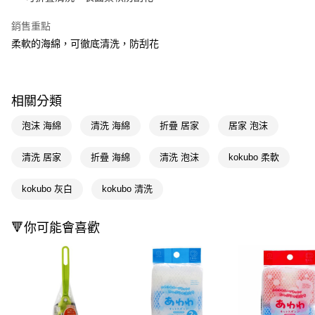
Apple Pay
銷售重點
柔軟的海綿，可徹底清洗，防刮花
街口支付
悠遊付
Google Pay
相關分類
AFTEE先享後付
泡沫 海綿
清洗 海綿
折疊 居家
居家 泡沫
相關說明
【關於「AFTEE先享後付」】
清洗 居家
折疊 海綿
清洗 泡沫
kokubo 柔軟
即享券
AFTEE先享後付是「在收到商品之後才付款」的支付方式。 讓您購物簡單
便利好安心！
kokubo 灰白
kokubo 清洗
１．簡單：不需註冊會員、不需綁卡、不需儲值。
運送方式
２．便利：只要手機號碼，簡訊認證，即可結帳。
３．安心：先確認商品／服務後，再付款。
全家取貨付款
🔻你可能會喜歡
每筆NT$65，滿NT$390(含以上)免運費
【「AFTEE先享後付」結帳流程】
１．於結帳方式選擇「AFTEE先享後付」後，將跳轉至「AFTEE先享後付」
付款後全家取貨
結帳頁面，進行簡訊認證並確認金額後，即可完成結帳。
２．訂單成立數日內，您將收到繳費通知簡訊。
每筆NT$65，滿NT$390(含以上)免運費
３．收到繳費通知簡訊後14天內，點擊此簡訊中的連結，可透過四大超商／
ATM／網路銀行／等多元方式進行付款，方視為交易完成。