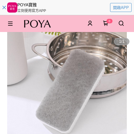
POYA寶雅
開啟APP
立刻使用官方APP
0
1
/
1