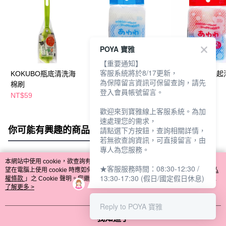
POYA 寶雅
【重要通知】
客服系統將於8/17更新，
KOKUBO瓶底清洗海
KOKUBO 廚房起泡海
KOKUBO 廚房
為保障留言資訊可保留查詢，請先
棉刷
綿2入-大
綿2入-小
登入會員帳號留言。
NT$59
NT$59
NT$59
歡迎來到寶雅線上客服系統。為加
速處理您的需求，
你可能有興趣的商品
全站排行
請點選下方按鈕，查詢相關詳情，
若無欲查詢資訊，可直接留言，由
專人為您服務。
本網站中使用 cookie，欲查詢有關本網站使用 cookie 方式之詳情，及若您不希
★客服服務時間：08:30-12:30 /
熱門標籤
望在電腦上使用 cookie 時應如何變更電腦的 cookie 設定，請參閱本網站「
隱私
13:30-17:30 (假日/國定假日休息)
權條款
」之 Cookie 聲明。您繼續使用本網站即表示您同意本公司得按本網站使
用條款之 Cookie 聲明使用 cookie。
了解更多 >
Reply to POYA 寶雅
我知道了