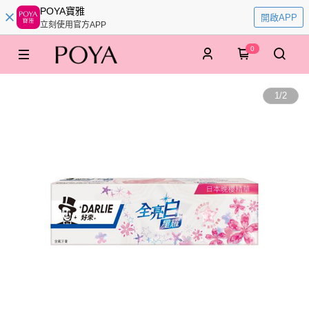
POYA寶雅
開啟APP
立刻使用官方APP
0
1
/
2