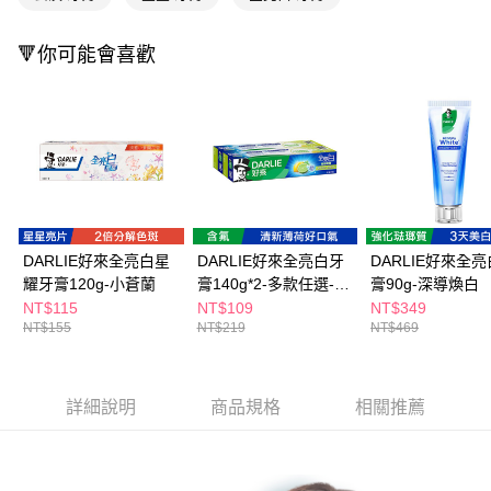
ATM／網路銀行／等多元方式進行付款，方視為交易完成。
萊爾富取貨付款
※ 請注意：結帳手續完成當下不需立刻繳費，但若您需要取消訂單，請聯絡
每筆NT$65，滿NT$490(含以上)免運費
購買商品的店家。未經商家同意取消之訂單仍視為有效，需透過AFTEE先享
🔻你可能會喜歡
後付繳納相關費用。
付款後萊爾富取貨
※ 交易是否成功請以「AFTEE先享後付 」之結帳頁面顯示為準，若有關於
是否繳費成功／繳費後需取消欲退款等相關疑問，請聯繫「AFTEE先享後付
每筆NT$65，滿NT$490(含以上)免運費
客戶支援中心」
https://netprotections.freshdesk.com/support/home
7-11取貨付款
【注意事項】
１．透過由恩沛科技股份有限公司提供之「AFTEE先享後付」服務完成之交
每筆NT$65，滿NT$490(含以上)免運費
易，需依本服務之必要範圍內提供個人資料，並將交易相關給付款項請求債
權轉讓予恩沛科技股份有限公司。
付款後7-11取貨
２．關於個人資料處理事宜，請瀏覽以下網址：
每筆NT$65，滿NT$490(含以上)免運費
DARLIE好來全亮白星
DARLIE好來全亮白牙
DARLIE好來全
https://aftee.tw/terms/#terms3
３．未成年的使用者請事先徵得法定代理人或監護人之同意方可使用
耀牙膏120g-小蒼蘭
膏140g*2-多款任選-款
膏90g-深導煥白
宅配(本島)
「AFTEE先享後付」，若未經同意申辦者引起之損失，本公司不負相關責
式隨機
NT$115
NT$109
NT$349
任。
每筆NT$100，滿NT$790(含以上)免運費
NT$155
NT$219
NT$469
４．使用「AFTEE先享後付」時，將依據個別帳號之用戶狀況，依本公司即
時審查核予不同之上限額度；若仍有額度不足之情形，本公司將視審查結果
付款後寶雅門市自取(由倉庫統一出貨)
請求用戶進行身份認證。
每筆NT$80，滿NT$290(含以上)免運費
５．嚴禁一人註冊多個帳號或使用他人資訊註冊。若發現惡意使用之情形，
詳細說明
商品規格
相關推薦
恩沛科技股份有限公司將有權停止該用戶之使用額度並採取法律行動。