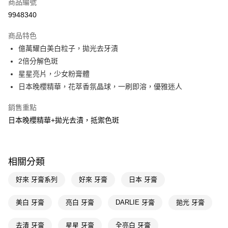
商品編號
LINE Pay
9948340
Apple Pay
商品特色
街口支付
億萬耀白美白粒子，拋光去牙漬
悠遊付
2倍分解色斑
星星亮片，少女粉膏體
Google Pay
日本晚櫻精華，花萃香氛晶球，一刷即溶，優雅迷人
AFTEE先享後付
銷售重點
相關說明
日本晚櫻精華+拋光去漬，抵禦色斑
【關於「AFTEE先享後付」】
即享券
AFTEE先享後付是「在收到商品之後才付款」的支付方式。 讓您購物簡單
便利好安心！
１．簡單：不需註冊會員、不需綁卡、不需儲值。
運送方式
２．便利：只要手機號碼，簡訊認證，即可結帳。
相關分類
３．安心：先確認商品／服務後，再付款。
全家取貨付款
好來 牙膏系列
好來 牙膏
日本 牙膏
每筆NT$65，滿NT$390(含以上)免運費
【「AFTEE先享後付」結帳流程】
１．於結帳方式選擇「AFTEE先享後付」後，將跳轉至「AFTEE先享後付」
付款後全家取貨
美白 牙膏
亮白 牙膏
DARLIE 牙膏
拋光 牙膏
結帳頁面，進行簡訊認證並確認金額後，即可完成結帳。
２．訂單成立數日內，您將收到繳費通知簡訊。
每筆NT$65，滿NT$390(含以上)免運費
３．收到繳費通知簡訊後14天內，點擊此簡訊中的連結，可透過四大超商／
去漬 牙膏
星星 牙膏
全亮白 牙膏