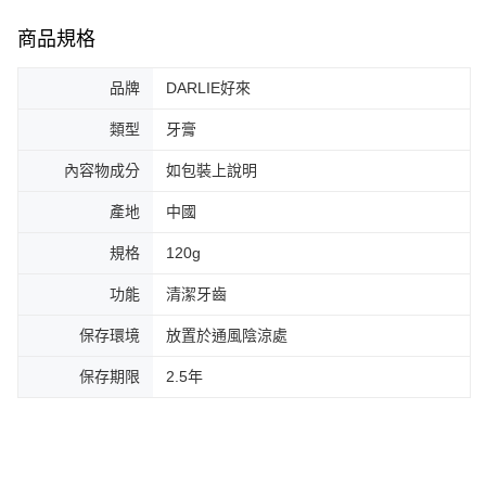
商品規格
品牌
DARLIE好來
類型
牙膏
內容物成分
如包裝上說明
產地
中國
規格
120g
功能
清潔牙齒
保存環境
放置於通風陰涼處
保存期限
2.5年