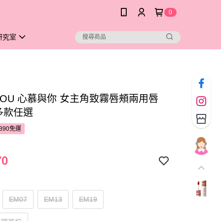
0
研究室
 YOU 心慕與你 女主角致霧唇頰兩用唇
-多款任選
390免運
70
EM07
EM13
EM19