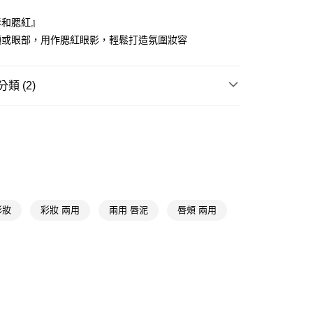
影和腮紅』
頰或眼部，用作腮紅眼影，輕鬆打造氛圍妝容
y
類 (2)
享後付
唇部彩妝
唇膏
FTEE先享後付」】
🔥
超低特談🔥超狂買一送一🔥(下單請選購兩件)
先享後付是「在收到商品之後才付款」的支付方式。 讓您購物簡單
心！
：不需註冊會員、不需綁卡、不需儲值。
：只要手機號碼，簡訊認證，即可結帳。
：先確認商品／服務後，再付款。
彩妝
彩妝 兩用
兩用 唇泥
唇頰 兩用
付款
EE先享後付」結帳流程】
5，滿NT$390(含以上)免運費
方式選擇「AFTEE先享後付」後，將跳轉至「AFTEE先享後
頁面，進行簡訊認證並確認金額後，即可完成結帳。
家取貨
成立數日內，您將收到繳費通知簡訊。
費通知簡訊後14天內，點擊此簡訊中的連結，可透過四大超商
5，滿NT$390(含以上)免運費
網路銀行／等多元方式進行付款，方視為交易完成。
：結帳手續完成當下不需立刻繳費，但若您需要取消訂單，請聯
貨付款
的店家。未經商家同意取消之訂單仍視為有效，需透過AFTEE