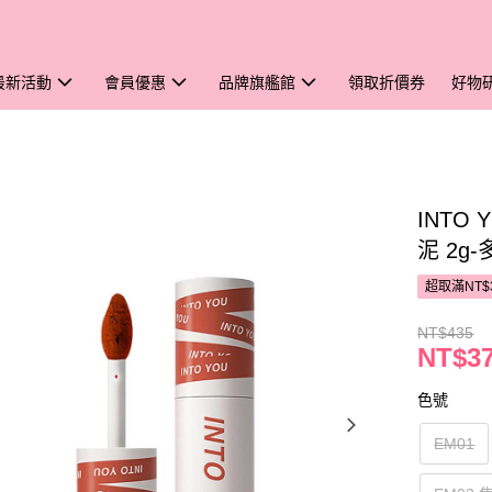
最新活動
會員優惠
品牌旗艦館
領取折價券
好物
INTO
泥 2g
超取滿NT$
NT$435
NT$3
色號
EM01