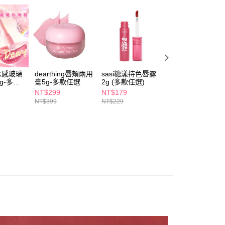
繳納相關費用。
5，滿NT$490(含以上)免運費
否成功請以「AFTEE先享後付 」之結帳頁面顯示為準，若有關於
功／繳費後需取消欲退款等相關疑問，請聯繫「AFTEE先享後
爾富取貨
援中心」
https://netprotections.freshdesk.com/support/home
5，滿NT$490(含以上)免運費
項】
付款
恩沛科技股份有限公司提供之「AFTEE先享後付」服務完成之
依本服務之必要範圍內提供個人資料，並將交易相關給付款項請
5，滿NT$490(含以上)免運費
水感玻璃
dearthing唇頰兩用
sasi糖漾持色唇露
媚比琳雲朵飄飄柔
讓予恩沛科技股份有限公司。
g-多款
膏5g-多款任選
2g (多款任選)
霧兩用唇頰膏5g-
個人資料處理事宜，請瀏覽以下網址：
1取貨
多款任選
NT$299
NT$179
NT$424
ee.tw/terms/#terms3
5，滿NT$490(含以上)免運費
NT$399
NT$229
NT$499
年的使用者請事先徵得法定代理人或監護人之同意方可使用
E先享後付」，若未經同意申辦者引起之損失，本公司不負相關責
AFTEE先享後付」時，將依據個別帳號之用戶狀況，依本公司
00，滿NT$790(含以上)免運費
核予不同之上限額度；若仍有額度不足之情形，本公司將視審查
用戶進行身份認證。
門市自取(由倉庫統一出貨)
一人註冊多個帳號或使用他人資訊註冊。若發現惡意使用之情
0，滿NT$290(含以上)免運費
科技股份有限公司將有權停止該用戶之使用額度並採取法律行