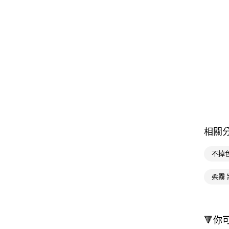
相關
不掉
柔霧 
🔻你