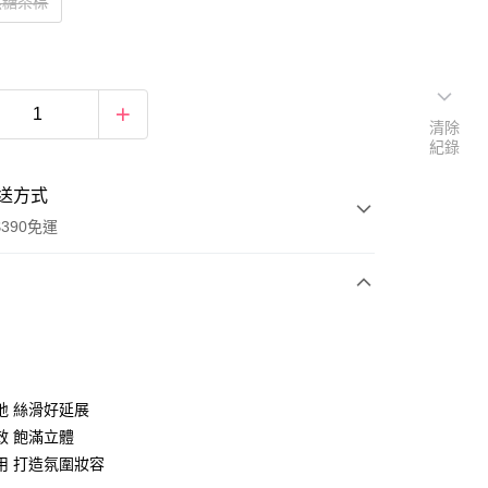
 焦糖茶棕
清除
紀錄
送方式
390免運
次付款
付款
地 絲滑好延展
效 飽滿立體
用 打造氛圍妝容