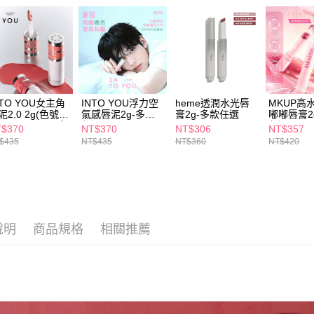
先享後付
每筆NT$6
※ 交易是
是否繳費成
付款後萊
付客戶支
每筆NT$6
【注意事
7-11取貨
１．透過由
交易，需
每筆NT$6
NTO YOU女主角
INTO YOU浮力空
heme透潤水光唇
MKUP高
求債權轉
泥2.0 2g(色號
氣感唇泥2g-多款
膏2g-多款任選
嘟嘟唇膏2
２．關於
付款後7-1
EM101~105)-多
任選
任選
$370
NT$370
NT$306
NT$357
https://aft
任選
每筆NT$6
$435
NT$435
NT$360
NT$420
３．未成
「AFTE
宅配(本島)
任。
４．使用「
每筆NT$1
即時審查
結果請求
付款後寶雅
５．嚴禁
說明
商品規格
相關推薦
每筆NT$8
形，恩沛
動。