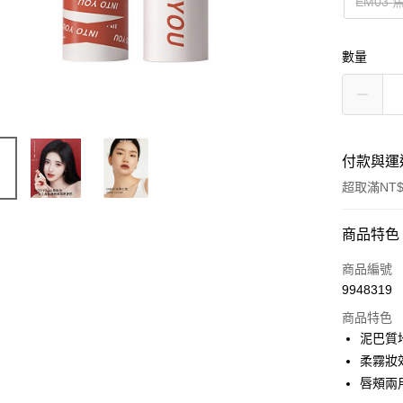
EM03
數量
付款與運
超取滿NT$
付款方式
商品特色
POYA支付
商品編號
9948319
信用卡一
商品特色
超商取貨
泥巴質
柔霧妝
LINE Pay
唇頰兩
Apple Pay