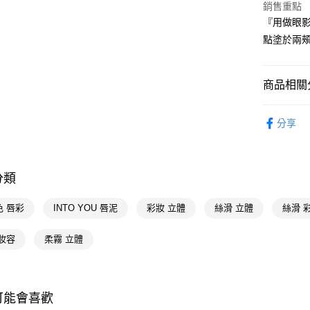
銷售重點
『用做眼
街口支付
點塗於兩
悠遊付
Google Pa
商品相關分
AFTEE先
時尚彩妝
相關說明
分享
【關於「A
🔥買一送一
即享券
AFTEE
便利好安
１．簡單
分類
２．便利
運送方式
３．安心
色 唇彩
INTO YOU 唇泥
彩妝 立體
絲滑 立體
絲滑 
全家取貨
【「AFT
每筆NT$6
１．於結帳
妝容
柔霧 立體
付」結帳
付款後全
２．訂單
３．收到繳
每筆NT$6
／ATM／
※ 請注意
可能會喜歡
萊爾富取
絡購買商品