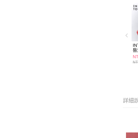
I
唇
M
NT
款
NT
詳細