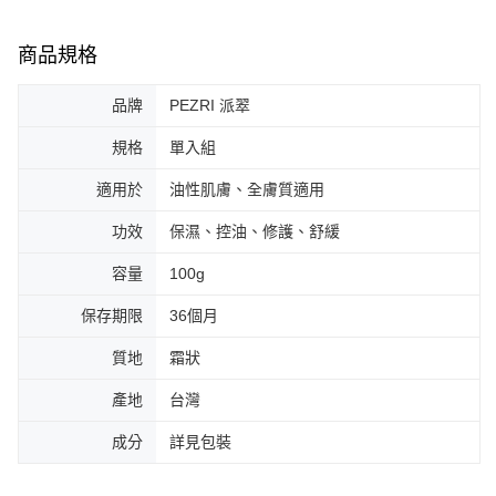
商品規格
品牌
PEZRI 派翠
規格
單入組
適用於
油性肌膚、全膚質適用
功效
保濕、控油、修護、舒緩
容量
100g
保存期限
36個月
質地
霜狀
產地
台灣
成分
詳見包裝