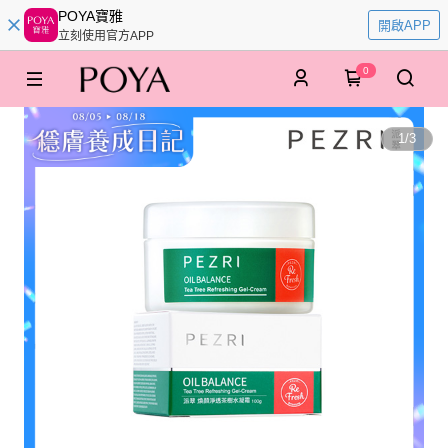
POYA寶雅
開啟APP
立刻使用官方APP
0
1
/
3