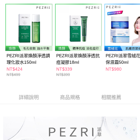
ATM／網路銀行／等多元方式進行付款，方視為交易完成。
萊爾富取貨付款
※ 請注意：結帳手續完成當下不需立刻繳費，但若您需要取消訂單，請聯絡
每筆NT$65，滿NT$490(含以上)免運費
購買商品的店家。未經商家同意取消之訂單仍視為有效，需透過AFTEE先享
後付繳納相關費用。
付款後萊爾富取貨
※ 交易是否成功請以「AFTEE先享後付 」之結帳頁面顯示為準，若有關於
是否繳費成功／繳費後需取消欲退款等相關疑問，請聯繫「AFTEE先享後付
每筆NT$65，滿NT$490(含以上)免運費
客戶支援中心」
https://netprotections.freshdesk.com/support/home
7-11取貨付款
【注意事項】
１．透過由恩沛科技股份有限公司提供之「AFTEE先享後付」服務完成之交
每筆NT$65，滿NT$490(含以上)免運費
PEZRI派翠煥顏淨透調
PEZRI派翠煥顏淨透抗
PEZRI派翠雪絨
易，需依本服務之必要範圍內提供個人資料，並將交易相關給付款項請求債
理化妝水150ml
痘凝膠18ml
保濕霜50ml
權轉讓予恩沛科技股份有限公司。
付款後7-11取貨
NT$424
NT$339
NT$980
２．關於個人資料處理事宜，請瀏覽以下網址：
每筆NT$65，滿NT$490(含以上)免運費
NT$499
NT$399
https://aftee.tw/terms/#terms3
３．未成年的使用者請事先徵得法定代理人或監護人之同意方可使用
宅配(本島)
「AFTEE先享後付」，若未經同意申辦者引起之損失，本公司不負相關責
任。
每筆NT$100，滿NT$790(含以上)免運費
詳細說明
商品規格
相關推薦
４．使用「AFTEE先享後付」時，將依據個別帳號之用戶狀況，依本公司即
時審查核予不同之上限額度；若仍有額度不足之情形，本公司將視審查結果
付款後寶雅門市自取(由倉庫統一出貨)
請求用戶進行身份認證。
每筆NT$80，滿NT$290(含以上)免運費
５．嚴禁一人註冊多個帳號或使用他人資訊註冊。若發現惡意使用之情形，
恩沛科技股份有限公司將有權停止該用戶之使用額度並採取法律行動。