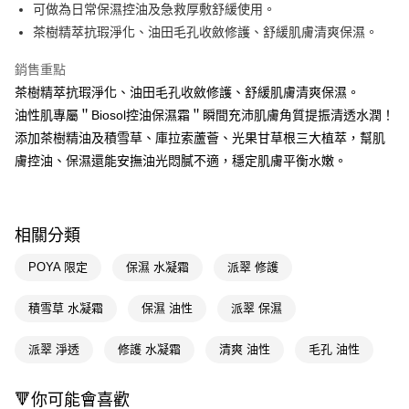
LINE Pay
可做為日常保濕控油及急救厚敷舒緩使用。
茶樹精萃抗瑕淨化、油田毛孔收斂修護、舒緩肌膚清爽保濕。
Apple Pay
銷售重點
街口支付
茶樹精萃抗瑕淨化、油田毛孔收斂修護、舒緩肌膚清爽保濕。
悠遊付
油性肌專屬＂Biosol控油保濕霜＂瞬間充沛肌膚角質提振清透水潤！
添加茶樹精油及積雪草、庫拉索蘆薈、光果甘草根三大植萃，幫肌
Google Pay
膚控油、保濕還能安撫油光悶膩不適，穩定肌膚平衡水嫩。
AFTEE先享後付
相關說明
【關於「AFTEE先享後付」】
即享券
相關分類
AFTEE先享後付是「在收到商品之後才付款」的支付方式。 讓您購物簡單
便利好安心！
１．簡單：不需註冊會員、不需綁卡、不需儲值。
POYA 限定
保濕 水凝霜
派翠 修護
運送方式
２．便利：只要手機號碼，簡訊認證，即可結帳。
３．安心：先確認商品／服務後，再付款。
全家取貨付款
積雪草 水凝霜
保濕 油性
派翠 保濕
每筆NT$65，滿NT$390(含以上)免運費
【「AFTEE先享後付」結帳流程】
１．於結帳方式選擇「AFTEE先享後付」後，將跳轉至「AFTEE先享後付」
派翠 淨透
修護 水凝霜
清爽 油性
毛孔 油性
付款後全家取貨
結帳頁面，進行簡訊認證並確認金額後，即可完成結帳。
２．訂單成立數日內，您將收到繳費通知簡訊。
每筆NT$65，滿NT$390(含以上)免運費
🔻你可能會喜歡
３．收到繳費通知簡訊後14天內，點擊此簡訊中的連結，可透過四大超商／