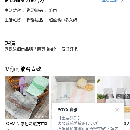
商品相關分類 (3)
生活雜貨
衛浴織品
毛巾
生活雜貨
衛浴織品
超值毛巾多入組
評價
喜歡這個商品嗎？購買後給他一個好評吧
🔻你可能會喜歡
POYA 寶雅
【重要通知】
客服系統將於8/17更新，
GEMINI素色彩緞方巾3
角落小夥伴童巾(2入)-
亮星竹炭毛巾(3入
為保障留言資訊可保留查詢，請先
入
彩條刺繡