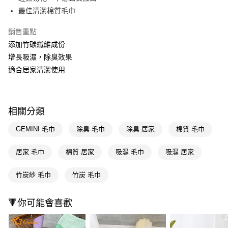
最佳清潔棉質毛巾
Apple Pay
銷售重點
街口支付
添加竹碳纖維成份
悠遊付
增長吸濕，除臭效果
適合居家清潔使用
Google Pay
AFTEE先享後付
相關說明
相關分類
【關於「AFTEE先享後付」】
即享券
AFTEE先享後付是「在收到商品之後才付款」的支付方式。 讓您購物簡單
GEMINI 毛巾
除臭 毛巾
除臭 居家
棉質 毛巾
便利好安心！
１．簡單：不需註冊會員、不需綁卡、不需儲值。
運送方式
２．便利：只要手機號碼，簡訊認證，即可結帳。
居家 毛巾
棉質 居家
吸濕 毛巾
吸濕 居家
３．安心：先確認商品／服務後，再付款。
全家取貨付款
竹炭紗 毛巾
竹炭 毛巾
每筆NT$65，滿NT$390(含以上)免運費
【「AFTEE先享後付」結帳流程】
１．於結帳方式選擇「AFTEE先享後付」後，將跳轉至「AFTEE先享後付」
付款後全家取貨
結帳頁面，進行簡訊認證並確認金額後，即可完成結帳。
🔻你可能會喜歡
２．訂單成立數日內，您將收到繳費通知簡訊。
每筆NT$65，滿NT$390(含以上)免運費
３．收到繳費通知簡訊後14天內，點擊此簡訊中的連結，可透過四大超商／
ATM／網路銀行／等多元方式進行付款，方視為交易完成。