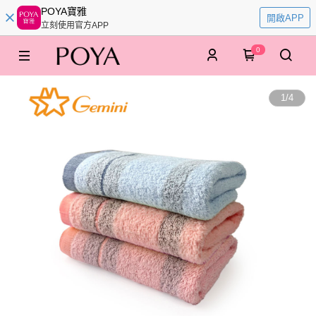
POYA寶雅
開啟APP
立刻使用官方APP
0
1
/
4