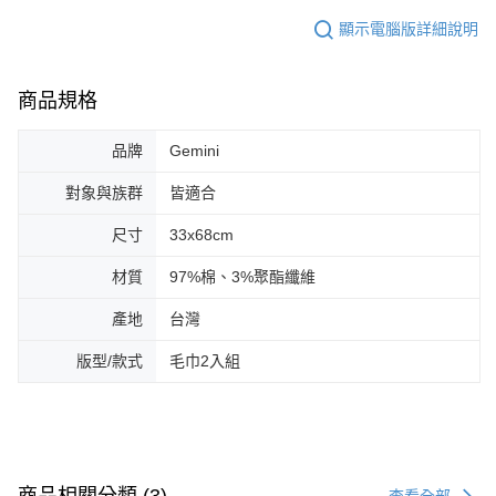
顯示電腦版詳細說明
商品規格
品牌
Gemini
對象與族群
皆適合
尺寸
33x68cm
材質
97%棉、3%聚酯纖維
產地
台灣
版型/款式
毛巾2入組
查看全部