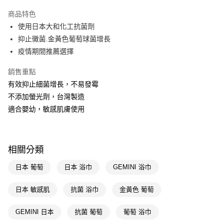
超商取貨付款
商品特色
LINE Pay
使用日本大和化工抗菌劑
抑止黴菌.金黃色葡萄球菌增長
Apple Pay
疫情期間推薦選擇
街口支付
銷售重點
悠遊付
有效抑止細菌增長，不易發霉
不添加螢光劑，台灣製造
Google Pay
適合嬰幼，敏感肌膚使用
AFTEE先享後付
相關說明
【關於「AFTEE先享後付」】
即享券
相關分類
AFTEE先享後付是「在收到商品之後才付款」的支付方式。 讓您購物簡單
便利好安心！
１．簡單：不需註冊會員、不需綁卡、不需儲值。
日本 葡萄
日本 浴巾
GEMINI 浴巾
運送方式
２．便利：只要手機號碼，簡訊認證，即可結帳。
３．安心：先確認商品／服務後，再付款。
全家取貨付款
日本 敏感肌
抗菌 浴巾
金黃色 葡萄
每筆NT$65，滿NT$390(含以上)免運費
【「AFTEE先享後付」結帳流程】
１．於結帳方式選擇「AFTEE先享後付」後，將跳轉至「AFTEE先享後付」
GEMINI 日本
抗菌 葡萄
葡萄 浴巾
付款後全家取貨
結帳頁面，進行簡訊認證並確認金額後，即可完成結帳。