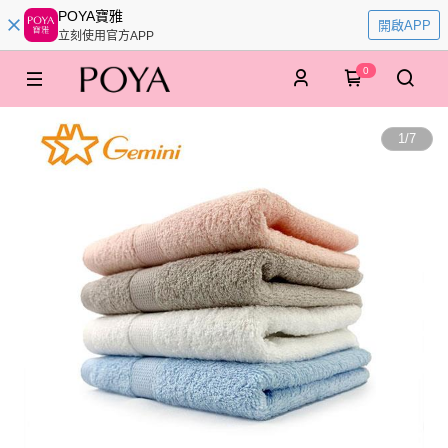
POYA寶雅
開啟APP
立刻使用官方APP
0
1
/
7