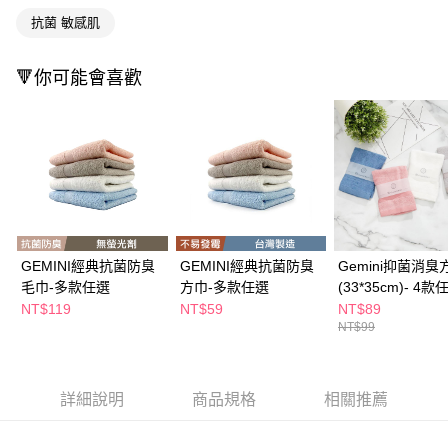
２．訂單成立數日內，您將收到繳費通知簡訊。
每筆NT$65，滿NT$390(含以上)免運費
抗菌 敏感肌
３．收到繳費通知簡訊後14天內，點擊此簡訊中的連結，可透過四大超商／
ATM／網路銀行／等多元方式進行付款，方視為交易完成。
萊爾富取貨付款
※ 請注意：結帳手續完成當下不需立刻繳費，但若您需要取消訂單，請聯絡
🔻你可能會喜歡
每筆NT$65，滿NT$490(含以上)免運費
購買商品的店家。未經商家同意取消之訂單仍視為有效，需透過AFTEE先享
後付繳納相關費用。
付款後萊爾富取貨
※ 交易是否成功請以「AFTEE先享後付 」之結帳頁面顯示為準，若有關於
是否繳費成功／繳費後需取消欲退款等相關疑問，請聯繫「AFTEE先享後付
每筆NT$65，滿NT$490(含以上)免運費
客戶支援中心」
https://netprotections.freshdesk.com/support/home
7-11取貨付款
【注意事項】
１．透過由恩沛科技股份有限公司提供之「AFTEE先享後付」服務完成之交
每筆NT$65，滿NT$490(含以上)免運費
易，需依本服務之必要範圍內提供個人資料，並將交易相關給付款項請求債
權轉讓予恩沛科技股份有限公司。
付款後7-11取貨
２．關於個人資料處理事宜，請瀏覽以下網址：
GEMINI經典抗菌防臭
GEMINI經典抗菌防臭
Gemini抑菌消臭
每筆NT$65，滿NT$490(含以上)免運費
https://aftee.tw/terms/#terms3
毛巾-多款任選
方巾-多款任選
(33*35cm)- 4款
３．未成年的使用者請事先徵得法定代理人或監護人之同意方可使用
NT$119
NT$59
NT$89
宅配(本島)
「AFTEE先享後付」，若未經同意申辦者引起之損失，本公司不負相關責
NT$99
任。
每筆NT$100，滿NT$790(含以上)免運費
４．使用「AFTEE先享後付」時，將依據個別帳號之用戶狀況，依本公司即
時審查核予不同之上限額度；若仍有額度不足之情形，本公司將視審查結果
付款後寶雅門市自取(由倉庫統一出貨)
請求用戶進行身份認證。
詳細說明
商品規格
相關推薦
每筆NT$80，滿NT$290(含以上)免運費
５．嚴禁一人註冊多個帳號或使用他人資訊註冊。若發現惡意使用之情形，
恩沛科技股份有限公司將有權停止該用戶之使用額度並採取法律行動。