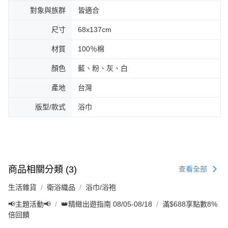
對象與族群
皆適合
尺寸
68x137cm
材質
100％棉
顏色
藍、粉、灰、白
產地
台灣
版型/款式
浴巾
商品相關分類 (3)
查看全部
生活雜貨
衛浴織品
浴巾/浴袍
📢主題活動📢
👑精緻出遊指南 08/05-08/18
滿$688享點數8%
倍回饋