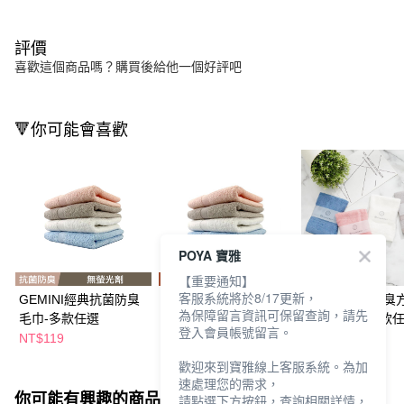
評價
喜歡這個商品嗎？購買後給他一個好評吧
🔻你可能會喜歡
POYA 寶雅
【重要通知】
客服系統將於8/17更新，
GEMINI經典抗菌防臭
GEMINI經典抗菌防臭
Gemini抑菌消臭
為保障留言資訊可保留查詢，請先
毛巾-多款任選
方巾-多款任選
(33*35cm)- 4款
登入會員帳號留言。
NT$119
NT$59
NT$89
NT$99
歡迎來到寶雅線上客服系統。為加
速處理您的需求，
你可能有興趣的商品
全站排行
請點選下方按鈕，查詢相關詳情，