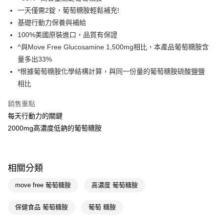
一天僅需2錠，葡萄糖胺輕鬆補充!
Apple Pay
基礎行動力保養與補給
街口支付
100%美國原裝進口，品質有保證
^與Move Free Glucosamine 1,500mg相比，本產品葡萄糖胺含
悠遊付
量多出33%
Google Pay
*根據葡萄糖胺化學結構計算，與同一份量的葡萄糖胺硫酸鹽鹽
相比
AFTEE先享後付
相關說明
銷售重點
【關於「AFTEE先享後付」】
每天行動力的關鍵
即享券
AFTEE先享後付是「在收到商品之後才付款」的支付方式。 讓您購物簡單
便利好安心！
2000mg高濃度低鈉的葡萄糖胺
１．簡單：不需註冊會員、不需綁卡、不需儲值。
運送方式
２．便利：只要手機號碼，簡訊認證，即可結帳。
３．安心：先確認商品／服務後，再付款。
全家取貨付款
相關分類
每筆NT$65，滿NT$390(含以上)免運費
【「AFTEE先享後付」結帳流程】
１．於結帳方式選擇「AFTEE先享後付」後，將跳轉至「AFTEE先享後付」
move free 葡萄糖胺
高濃度 葡萄糖胺
付款後全家取貨
結帳頁面，進行簡訊認證並確認金額後，即可完成結帳。
２．訂單成立數日內，您將收到繳費通知簡訊。
每筆NT$65，滿NT$390(含以上)免運費
３．收到繳費通知簡訊後14天內，點擊此簡訊中的連結，可透過四大超商／
保健食品 葡萄糖胺
葡萄 糖胺
ATM／網路銀行／等多元方式進行付款，方視為交易完成。