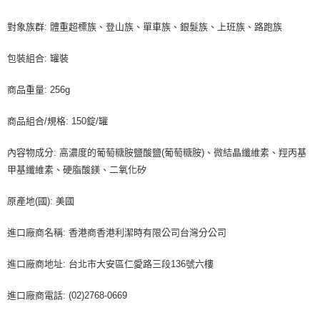
對象族群: 體重超標族、登山族、單車族、銀髮族、上班族、路跑族
包裝組合: 罐裝
商品重量: 256g
商品組合/規格: 150錠/罐
內容物成分: 高濃度的葡萄糖胺鹽酸鹽(葡萄糖胺)、微結晶纖維素、羥丙基
甲基纖維素、硬脂酸鎂、二氧化矽
原產地(國): 美國
進口廠商名稱: 香港商香港利潔時有限公司台灣分公司
進口廠商地址: 台北市大安區仁愛路三段136號六樓
進口廠商電話: (02)2768-0669