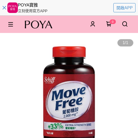
POYA寶雅
開啟APP
立刻使用官方APP
0
1
/
1