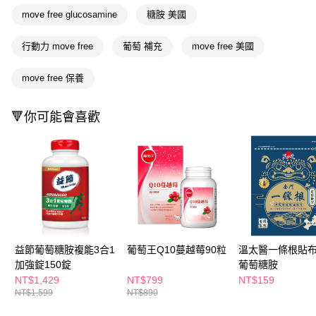
萊爾富取貨付款
※ 請注意：結帳手續完成當下不需立刻繳費，但若您需要取消訂單，請聯絡
move free glucosamine
糖胺 美國
每筆NT$65，滿NT$490(含以上)免運費
購買商品的店家。未經商家同意取消之訂單仍視為有效，需透過AFTEE先享
後付繳納相關費用。
付款後萊爾富取貨
※ 交易是否成功請以「AFTEE先享後付 」之結帳頁面顯示為準，若有關於
行動力 move free
葡萄 補充
move free 美國
是否繳費成功／繳費後需取消欲退款等相關疑問，請聯繫「AFTEE先享後付
每筆NT$65，滿NT$490(含以上)免運費
客戶支援中心」
https://netprotections.freshdesk.com/support/home
move free 保養
7-11取貨付款
【注意事項】
１．透過由恩沛科技股份有限公司提供之「AFTEE先享後付」服務完成之交
每筆NT$65，滿NT$490(含以上)免運費
🔻你可能會喜歡
易，需依本服務之必要範圍內提供個人資料，並將交易相關給付款項請求債
權轉讓予恩沛科技股份有限公司。
付款後7-11取貨
２．關於個人資料處理事宜，請瀏覽以下網址：
每筆NT$65，滿NT$490(含以上)免運費
https://aftee.tw/terms/#terms3
３．未成年的使用者請事先徵得法定代理人或監護人之同意方可使用
宅配(本島)
「AFTEE先享後付」，若未經同意申辦者引起之損失，本公司不負相關責
任。
每筆NT$100，滿NT$790(含以上)免運費
４．使用「AFTEE先享後付」時，將依據個別帳號之用戶狀況，依本公司即
時審查核予不同之上限額度；若仍有額度不足之情形，本公司將視審查結果
付款後寶雅門市自取(由倉庫統一出貨)
請求用戶進行身份認證。
每筆NT$80，滿NT$290(含以上)免運費
５．嚴禁一人註冊多個帳號或使用他人資訊註冊。若發現惡意使用之情形，
益節葡萄糖胺複能3合1
葡萄王Q10蔓越莓90粒
溫太醫一條根貼布
恩沛科技股份有限公司將有權停止該用戶之使用額度並採取法律行動。
加強錠150錠
葡萄糖胺
NT$1,429
NT$799
NT$159
NT$1,599
NT$890