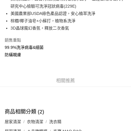
研究中心檢驗可洗淨冠狀病毒(229E)
Apple Pay
美國農業部USDA綠色產品認證，安心植萃洗淨
街口支付
棕櫚/椰子油皂+小蘇打，植物系洗淨
3D晶球魔幻香氛，釋放二次香氣
悠遊付
銷售重點
Google Pay
99.9%洗淨病毒&細菌
AFTEE先享後付
防蟎親膚
相關說明
【關於「AFTEE先享後付」】
即享券
AFTEE先享後付是「在收到商品之後才付款」的支付方式。 讓您購物簡單
便利好安心！
相關推薦
１．簡單：不需註冊會員、不需綁卡、不需儲值。
運送方式
２．便利：只要手機號碼，簡訊認證，即可結帳。
３．安心：先確認商品／服務後，再付款。
全家取貨付款
每筆NT$65，滿NT$390(含以上)免運費
【「AFTEE先享後付」結帳流程】
１．於結帳方式選擇「AFTEE先享後付」後，將跳轉至「AFTEE先享後付」
商品相關分類 (2)
付款後全家取貨
結帳頁面，進行簡訊認證並確認金額後，即可完成結帳。
２．訂單成立數日內，您將收到繳費通知簡訊。
每筆NT$65，滿NT$390(含以上)免運費
居家清潔
衣物清潔
洗衣精
３．收到繳費通知簡訊後14天內，點擊此簡訊中的連結，可透過四大超商／
ATM／網路銀行／等多元方式進行付款，方視為交易完成。