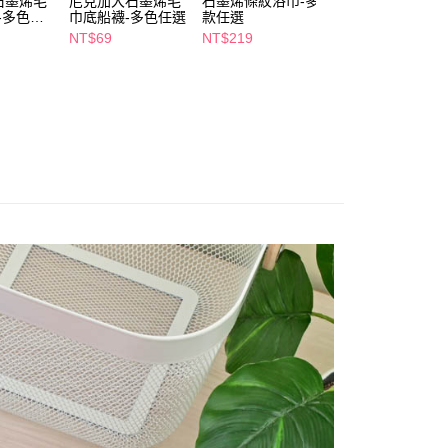
石墨烯毛
尼克加大石墨烯毛
石墨烯條紋浴巾-多
non-no簡單條紋
項】
襪-多色任
巾底船襪-多色任選
款任選
2/2襪-25-27cm-
付款
恩沛科技股份有限公司提供之「AFTEE先享後付」服務完成之
款任選
NT$69
NT$219
NT$59
依本服務之必要範圍內提供個人資料，並將交易相關給付款項請
5，滿NT$490(含以上)免運費
讓予恩沛科技股份有限公司。
個人資料處理事宜，請瀏覽以下網址：
1取貨
ee.tw/terms/#terms3
5，滿NT$490(含以上)免運費
年的使用者請事先徵得法定代理人或監護人之同意方可使用
E先享後付」，若未經同意申辦者引起之損失，本公司不負相關責
AFTEE先享後付」時，將依據個別帳號之用戶狀況，依本公司
00，滿NT$790(含以上)免運費
核予不同之上限額度；若仍有額度不足之情形，本公司將視審查
用戶進行身份認證。
門市自取(由倉庫統一出貨)
一人註冊多個帳號或使用他人資訊註冊。若發現惡意使用之情
0，滿NT$290(含以上)免運費
科技股份有限公司將有權停止該用戶之使用額度並採取法律行