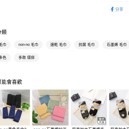
Google Pa
生活雜貨
分享
AFTEE先
相關說明
【關於「A
分類
即享券
AFTEE
便利好安
１．簡單
毛巾
non-no 毛巾
速乾 毛巾
抗菌 毛巾
石墨烯 毛巾
２．便利
運送方式
３．安心
多色
多款 環保
全家取貨
【「AFT
每筆NT$6
１．於結帳
付」結帳
付款後全
２．訂單
可能會喜歡
３．收到繳
每筆NT$6
／ATM／
※ 請注意
萊爾富取
絡購買商品
先享後付
每筆NT$6
※ 交易是
是否繳費成
付款後萊
付客戶支
每筆NT$6