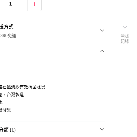
送方式
390免運
清除
紀錄
次付款
付款
技石墨烯紗有效抗菌除臭
劑，台灣製造
水
易發臭
類 (1)