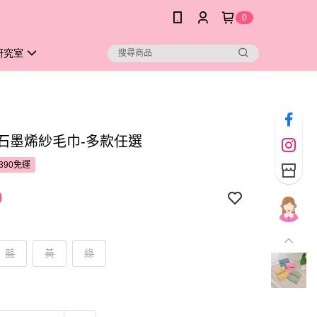
0
研究室
no石墨烯紗毛巾-多款任選
390免運
9
藍
黃
綠