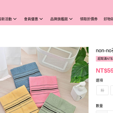
最新活動
會員優惠
品牌旗艦館
領取折價券
好物
non-
超取滿NT$
NT$5
選項
粉
數量