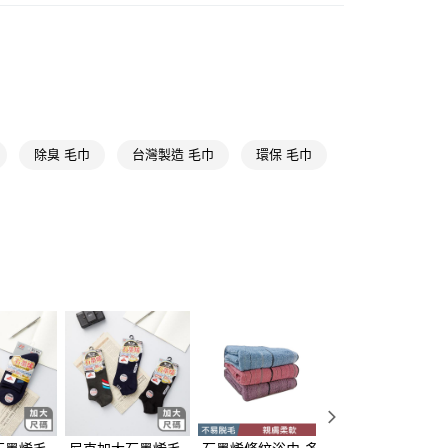
y
衛浴織品
毛巾
享後付
FTEE先享後付」】
先享後付是「在收到商品之後才付款」的支付方式。 讓您購物簡單
心！
：不需註冊會員、不需綁卡、不需儲值。
除臭 毛巾
台灣製造 毛巾
環保 毛巾
：只要手機號碼，簡訊認證，即可結帳。
：先確認商品／服務後，再付款。
付款
EE先享後付」結帳流程】
5，滿NT$390(含以上)免運費
方式選擇「AFTEE先享後付」後，將跳轉至「AFTEE先享後
頁面，進行簡訊認證並確認金額後，即可完成結帳。
家取貨
成立數日內，您將收到繳費通知簡訊。
費通知簡訊後14天內，點擊此簡訊中的連結，可透過四大超商
5，滿NT$390(含以上)免運費
網路銀行／等多元方式進行付款，方視為交易完成。
：結帳手續完成當下不需立刻繳費，但若您需要取消訂單，請聯
貨付款
的店家。未經商家同意取消之訂單仍視為有效，需透過AFTEE
繳納相關費用。
5，滿NT$490(含以上)免運費
否成功請以「AFTEE先享後付 」之結帳頁面顯示為準，若有關於
功／繳費後需取消欲退款等相關疑問，請聯繫「AFTEE先享後
爾富取貨
援中心」
https://netprotections.freshdesk.com/support/home
5，滿NT$490(含以上)免運費