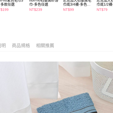
on-no素色毛巾3
non-no石墨烯紗浴
尼克加大石墨烯毛
尼克加大
【注意事
-多款任選
巾-多色任選
巾底3/4襪-多色任
巾底1/2
7-11取貨
１．透過由
選
選
$199
NT$239
NT$99
NT$79
交易，需
每筆NT$6
求債權轉
２．關於
付款後7-1
https://aft
每筆NT$6
３．未成
「AFTE
宅配(本島)
任。
４．使用「
每筆NT$1
說明
商品規格
相關推薦
即時審查
結果請求
付款後寶雅
５．嚴禁
每筆NT$8
形，恩沛
動。