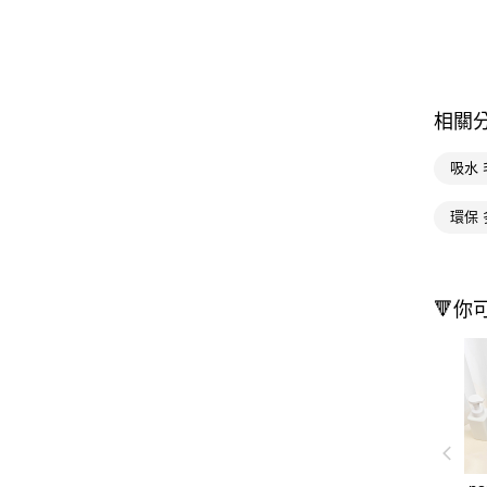
相關
吸水 
環保 
🔻你