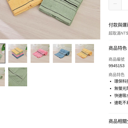
付款與運
超取滿NT$
付款方式
商品特色
POYA支付
商品編號
9945153
信用卡一
商品特色
超商取貨
環保科
無螢光
LINE Pay
快速吸
Apple Pay
速乾不
街口支付
商品相關分
悠遊付