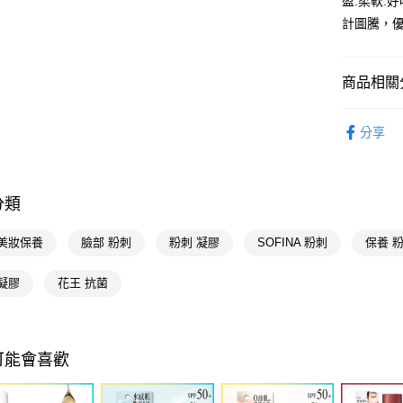
盈.柔軟.
相關說明
計圖騰，
【關於「A
即享券
AFTEE
便利好安
商品相關分
１．簡單
２．便利
運送方式
臉部保養
３．安心
分享
全家取貨
花王 Kao
【「AFT
每筆NT$6
１．於結帳
臉部保養
付」結帳
付款後全
２．訂單
分類
３．收到繳
每筆NT$6
／ATM／
 美妝保養
臉部 粉刺
粉刺 凝膠
SOFINA 粉刺
保養 
※ 請注意
萊爾富取
絡購買商品
先享後付
每筆NT$6
凝膠
花王 抗菌
※ 交易是
是否繳費成
付款後萊
付客戶支
每筆NT$6
可能會喜歡
【注意事
7-11取貨
１．透過由
交易，需
每筆NT$6