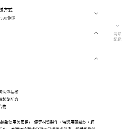
送方式
390免運
清除
紀錄
次付款
付款
解洗淨技術
膠製劑配方
合物
y
%純棉(使用美國棉)，優等材質製作，特選用蓬鬆紗，輕
享後付