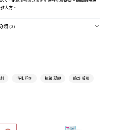
好吸水，並添加抗菌成份更加保護肌膚健康。編織緞檔設
優雅大方。
FTEE先享後付」】
先享後付是「在收到商品之後才付款」的支付方式。 讓您購物簡單
心！
類 (3)
：不需註冊會員、不需綁卡、不需儲值。
：只要手機號碼，簡訊認證，即可結帳。
粉刺毛孔
：先確認商品／服務後，再付款。
付款
SOFINA
EE先享後付」結帳流程】
5，滿NT$390(含以上)免運費
方式選擇「AFTEE先享後付」後，將跳轉至「AFTEE先享後
★品牌精選
蘇菲娜 SOFINA
頁面，進行簡訊認證並確認金額後，即可完成結帳。
家取貨
成立數日內，您將收到繳費通知簡訊。
費通知簡訊後14天內，點擊此簡訊中的連結，可透過四大超商
5，滿NT$390(含以上)免運費
網路銀行／等多元方式進行付款，方視為交易完成。
粉刺
毛孔 粉刺
抗菌 凝膠
臉部 凝膠
：結帳手續完成當下不需立刻繳費，但若您需要取消訂單，請聯
貨付款
的店家。未經商家同意取消之訂單仍視為有效，需透過AFTEE
繳納相關費用。
5，滿NT$490(含以上)免運費
否成功請以「AFTEE先享後付 」之結帳頁面顯示為準，若有關於
功／繳費後需取消欲退款等相關疑問，請聯繫「AFTEE先享後
爾富取貨
援中心」
https://netprotections.freshdesk.com/support/home
5，滿NT$490(含以上)免運費
項】
付款
恩沛科技股份有限公司提供之「AFTEE先享後付」服務完成之
依本服務之必要範圍內提供個人資料，並將交易相關給付款項請
5，滿NT$490(含以上)免運費