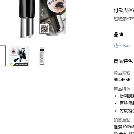
付款與運
超取滿NT$
付款方式
品牌
POYA支付
花王 Kao
信用卡一
商品特色
超商取貨
商品編號
LINE Pay
9944655
商品特色
Apple Pay
粉刺崩
街口支付
直塗黑
竹炭複
悠遊付
銷售重點
Google Pa
嚴選100
AFTEE先