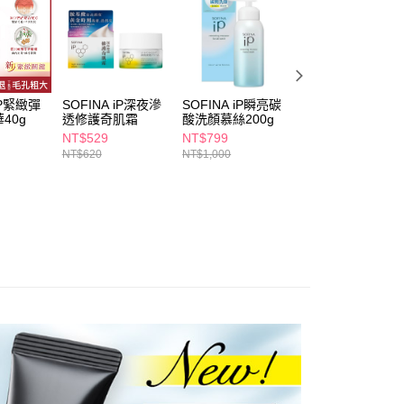
讓予恩沛科技股份有限公司。
個人資料處理事宜，請瀏覽以下網址：
1取貨
ee.tw/terms/#terms3
5，滿NT$490(含以上)免運費
年的使用者請事先徵得法定代理人或監護人之同意方可使用
E先享後付」，若未經同意申辦者引起之損失，本公司不負相關責
iP緊緻彈
SOFINA iP深夜滲
SOFINA iP瞬亮碳
SOFINA iP盈潤美
AFTEE先享後付」時，將依據個別帳號之用戶狀況，依本公司
00，滿NT$790(含以上)免運費
40g
透修護奇肌霜
酸洗顏慕絲200g
容凝露-多款任選
核予不同之上限額度；若仍有額度不足之情形，本公司將視審查
用戶進行身份認證。
NT$529
NT$799
NT$999
門市自取(由倉庫統一出貨)
一人註冊多個帳號或使用他人資訊註冊。若發現惡意使用之情
NT$620
NT$1,000
NT$1,250
0，滿NT$290(含以上)免運費
科技股份有限公司將有權停止該用戶之使用額度並採取法律行