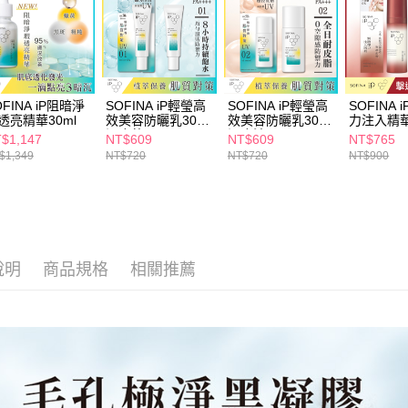
求債權轉
２．關於
付款後7-1
https://aft
每筆NT$6
３．未成
「AFTE
宅配(本島)
任。
OFINA iP阻暗淨
SOFINA iP輕瑩高
SOFINA iP輕瑩高
SOFINA 
４．使用「
每筆NT$1
透亮精華30ml
效美容防曬乳30g
效美容防曬乳30g
力注入精華
即時審查
混合乾
混合油
結果請求
$1,147
NT$609
NT$609
NT$765
付款後寶雅
５．嚴禁
$1,349
NT$720
NT$720
NT$900
每筆NT$8
形，恩沛
動。
說明
商品規格
相關推薦