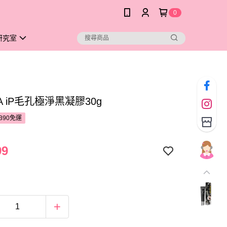
0
研究室
NA iP毛孔極淨黑凝膠30g
390免運
99