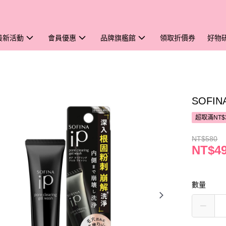
最新活動
會員優惠
品牌旗艦館
領取折價券
好物
SOFI
超取滿NT$
NT$580
NT$4
數量