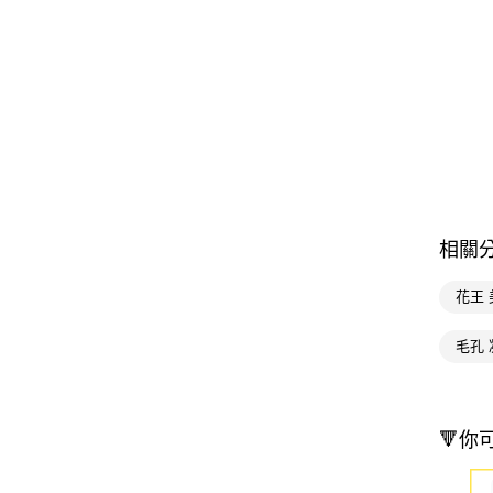
相關
花王
毛孔 
🔻你