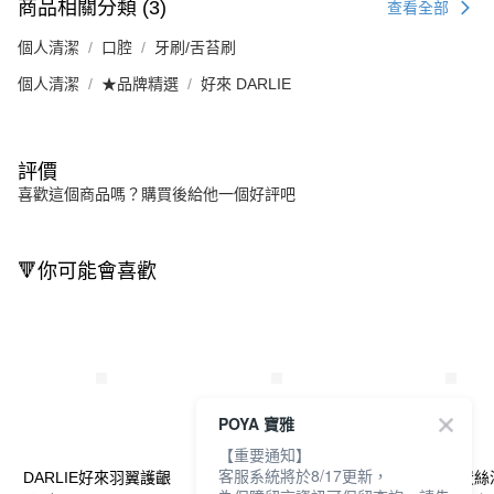
商品相關分類 (3)
查看全部
個人清潔
口腔
牙刷/舌苔刷
個人清潔
★品牌精選
好來 DARLIE
評價
喜歡這個商品嗎？購買後給他一個好評吧
🔻你可能會喜歡
POYA 寶雅
【重要通知】
客服系統將於8/17更新，
DARLIE好來羽翼護齦
DARLIE好來經典纖柔
DARLIE好來炭