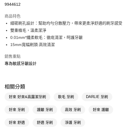
9944612
Apple Pay
商品特色
街口支付
細密刷孔設計：幫助均勻分散壓力，帶來更柔淨舒適的刷牙感受
悠遊付
雙重植毛，溫柔潔淨
0.01mm*纖柔軟毛：徹底清潔，呵護牙齦
Google Pay
15mm寬幅刷頭:高效清潔
AFTEE先享後付
銷售重點
相關說明
專為敏感牙齦設計
【關於「AFTEE先享後付」】
即享券
AFTEE先享後付是「在收到商品之後才付款」的支付方式。 讓您購物簡單
便利好安心！
１．簡單：不需註冊會員、不需綁卡、不需儲值。
運送方式
２．便利：只要手機號碼，簡訊認證，即可結帳。
相關分類
３．安心：先確認商品／服務後，再付款。
全家取貨付款
好來 好來&高露潔牙刷
軟毛 牙刷
DARLIE 牙刷
每筆NT$65，滿NT$390(含以上)免運費
【「AFTEE先享後付」結帳流程】
１．於結帳方式選擇「AFTEE先享後付」後，將跳轉至「AFTEE先享後付」
付款後全家取貨
好來 牙刷
護齦 牙刷
高效 牙刷
好來 護齦
結帳頁面，進行簡訊認證並確認金額後，即可完成結帳。
２．訂單成立數日內，您將收到繳費通知簡訊。
每筆NT$65，滿NT$390(含以上)免運費
３．收到繳費通知簡訊後14天內，點擊此簡訊中的連結，可透過四大超商／
好來 舒適
舒適 牙刷
淨護 牙刷
ATM／網路銀行／等多元方式進行付款，方視為交易完成。