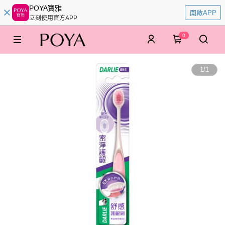
POYA寶雅
開啟APP
立刻使用官方APP
0
1
/
1