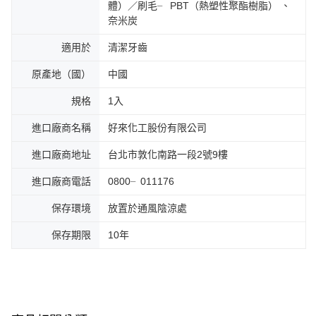
體）／刷毛╴ PBT（熱塑性聚酯樹脂） 、
奈米炭
適用於
清潔牙齒
原產地（國）
中國
規格
1入
進口廠商名稱
好來化工股份有限公司
進口廠商地址
台北市敦化南路一段2號9樓
進口廠商電話
0800╴011176
保存環境
放置於通風陰涼處
保存期限
10年