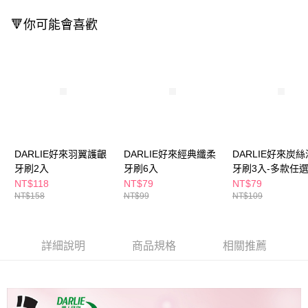
萊爾富取貨付款
※ 請注意：結帳手續完成當下不需立刻繳費，但若您需要取消訂單，請聯絡
每筆NT$65，滿NT$490(含以上)免運費
購買商品的店家。未經商家同意取消之訂單仍視為有效，需透過AFTEE先享
🔻你可能會喜歡
後付繳納相關費用。
付款後萊爾富取貨
※ 交易是否成功請以「AFTEE先享後付 」之結帳頁面顯示為準，若有關於
是否繳費成功／繳費後需取消欲退款等相關疑問，請聯繫「AFTEE先享後付
每筆NT$65，滿NT$490(含以上)免運費
客戶支援中心」
https://netprotections.freshdesk.com/support/home
7-11取貨付款
【注意事項】
１．透過由恩沛科技股份有限公司提供之「AFTEE先享後付」服務完成之交
每筆NT$65，滿NT$490(含以上)免運費
易，需依本服務之必要範圍內提供個人資料，並將交易相關給付款項請求債
權轉讓予恩沛科技股份有限公司。
付款後7-11取貨
２．關於個人資料處理事宜，請瀏覽以下網址：
每筆NT$65，滿NT$490(含以上)免運費
DARLIE好來羽翼護齦
DARLIE好來經典纖柔
DARLIE好來炭
https://aftee.tw/terms/#terms3
３．未成年的使用者請事先徵得法定代理人或監護人之同意方可使用
牙刷2入
牙刷6入
牙刷3入-多款任
宅配(本島)
「AFTEE先享後付」，若未經同意申辦者引起之損失，本公司不負相關責
NT$118
NT$79
NT$79
任。
每筆NT$100，滿NT$790(含以上)免運費
NT$158
NT$99
NT$109
４．使用「AFTEE先享後付」時，將依據個別帳號之用戶狀況，依本公司即
時審查核予不同之上限額度；若仍有額度不足之情形，本公司將視審查結果
付款後寶雅門市自取(由倉庫統一出貨)
請求用戶進行身份認證。
每筆NT$80，滿NT$290(含以上)免運費
５．嚴禁一人註冊多個帳號或使用他人資訊註冊。若發現惡意使用之情形，
詳細說明
商品規格
相關推薦
恩沛科技股份有限公司將有權停止該用戶之使用額度並採取法律行動。